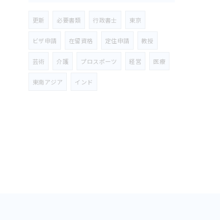
更新
必要書類
行政書士
東京
ビザ申請
在留資格
定住申請
教授
芸術
介護
プロスポーツ
経営
医療
東南アジア
インド