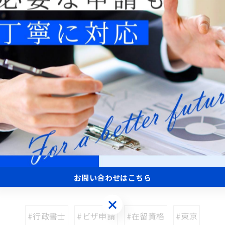
---------------
一覧に戻る
関連タグ
お問い合わせはこちら
お問い合わせはこちら
#行政書士
#ビザ申請
#在留資格
#東京