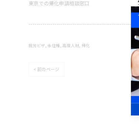
東京での帰化申請相談窓口
-------------------------------------------------------
就労ビザ
永住権
高度人材
帰化
< 前のページ