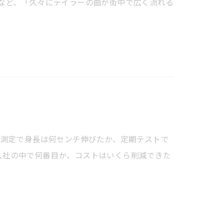
など、「久々にテイラーの曲が街中で広く流れる
体測定で身長は何センチ伸びたか、定期テストで
入社の中で何番目か、コストはいくら削減できた