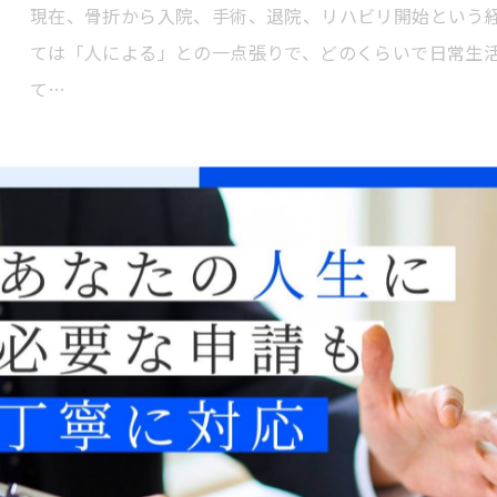
現在、骨折から入院、手術、退院、リハビリ開始という
ては「人による」との一点張りで、どのくらいで日常生
て…
スリランカ
2026/07/05
日本とスリランカの関係は、単なる外交関係にとどまら
て語られることが多いようです。両国の関係を語るうえで
講…