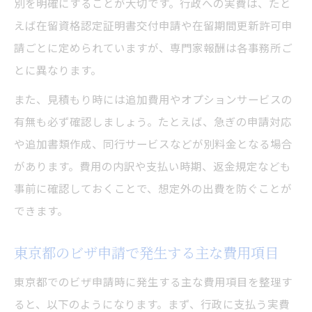
別を明確にすることが大切です。行政への実費は、たと
東京都でのビザ申請費用は申請方法で変わ
えば在留資格認定証明書交付申請や在留期間更新許可申
る
請ごとに定められていますが、専門家報酬は各事務所ご
オンラインビザ申請費用のメリットと注意
とに異なります。
点
また、見積もり時には追加費用やオプションサービスの
窓口とオンラインでのビザ申請費用比較
有無も必ず確認しましょう。たとえば、急ぎの申請対応
ビザ申請費用を安く済ませる申請方法の選
や追加書類作成、同行サービスなどが別料金となる場合
択
があります。費用の内訳や支払い時期、返金規定なども
事前に確認しておくことで、想定外の出費を防ぐことが
できます。
東京都のビザ申請で発生する主な費用項目
東京都でのビザ申請時に発生する主な費用項目を整理す
ると、以下のようになります。まず、行政に支払う実費