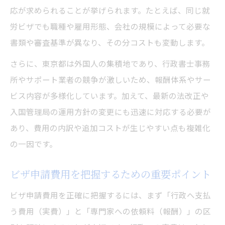
東京都のビザ申請で発生する報酬と実費費
応が求められることが挙げられます。たとえば、同じ就
用
労ビザでも職種や雇用形態、会社の規模によって必要な
行政書士料金がビザ申請費用に占める割合
書類や審査基準が異なり、その分コストも変動します。
ビザ申請費用の内訳を分かりやすく解説
さらに、東京都は外国人の集積地であり、行政書士事務
ビザ申請費用を抑える実践的なポイント
所やサポート業者の競争が激しいため、報酬体系やサー
ビザ申請費用を抑えるための具体的な工夫
ビス内容が多様化しています。加えて、最新の法改正や
入国管理局の運用方針の変更にも迅速に対応する必要が
東京都で費用削減できるビザ申請の方法
あり、費用の内訳や追加コストが生じやすい点も複雑化
ビザ申請費用を減らす依頼先選びのコツ
の一因です。
行政書士報酬を抑えるビザ申請のポイント
ビザ申請費用を見直すタイミングと方法
ビザ申請費用を把握するための重要ポイント
オンライン申請と窓口で費用差をチェック
ビザ申請費用を正確に把握するには、まず「行政へ支払
オンライン申請と窓口のビザ申請費用の違
う費用（実費）」と「専門家への依頼料（報酬）」の区
い