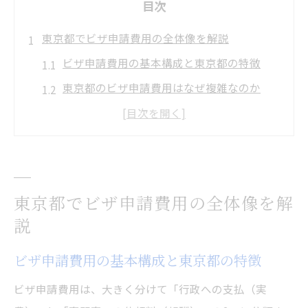
目次
東京都でビザ申請費用の全体像を解説
ビザ申請費用の基本構成と東京都の特徴
東京都のビザ申請費用はなぜ複雑なのか
ビザ申請費用を把握するための重要ポイン
ト
東京都のビザ申請で発生する主な費用項目
ビザ申請費用比較時に意識すべき点
東京都でビザ申請費用の全体像を解
最新のビザ申請費用相場を知るには
説
東京都でのビザ申請費用相場の最新動向
ビザ申請費用の基本構成と東京都の特徴
ビザ申請費用一覧を活用した相場の見極め
方
ビザ申請費用は、大きく分けて「行政への支払（実
ビザ申請の費用相場が変動する要因とは