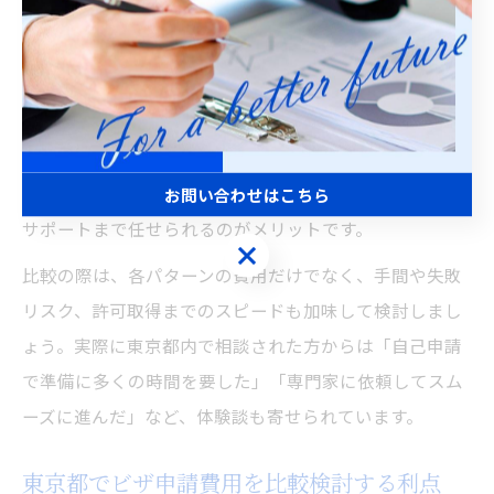
かによって、かかる料金や実費、必要な準備などが大き
く異なります。
自己申請の場合は、主に入国管理局への申請手数料が中
心となり、例えば在留資格変更許可申請や更新申請は約
4,000円の実費が発生します。一方、行政書士に依頼する
と、報酬が追加で必要ですが、書類作成や相談、手続き
お問い合わせはこちら
サポートまで任せられるのがメリットです。
お問い合わせはこちら
比較の際は、各パターンの費用だけでなく、手間や失敗
リスク、許可取得までのスピードも加味して検討しまし
ょう。実際に東京都内で相談された方からは「自己申請
で準備に多くの時間を要した」「専門家に依頼してスム
ーズに進んだ」など、体験談も寄せられています。
東京都でビザ申請費用を比較検討する利点