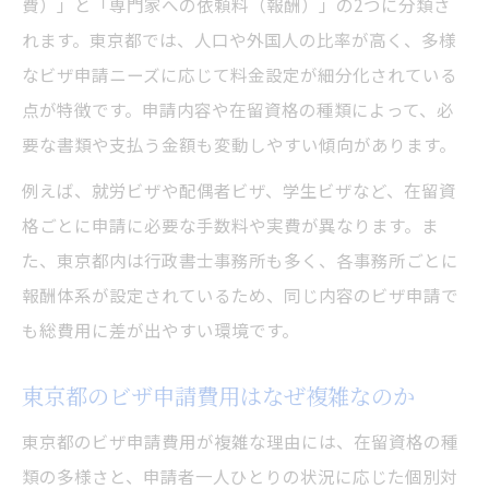
費）」と「専門家への依頼料（報酬）」の2つに分類さ
行政書士料金がビザ申請費用に与える影響
れます。東京都では、人口や外国人の比率が高く、多様
ビザ申請費用相場と実費との違いを理解
なビザ申請ニーズに応じて料金設定が細分化されている
点が特徴です。申請内容や在留資格の種類によって、必
コスト重視ならビザ申請費用を比較検討
要な書類や支払う金額も変動しやすい傾向があります。
ビザ申請費用を複数パターンで比較する方
法
例えば、就労ビザや配偶者ビザ、学生ビザなど、在留資
格ごとに申請に必要な手数料や実費が異なります。ま
東京都でビザ申請費用を比較検討する利点
た、東京都内は行政書士事務所も多く、各事務所ごとに
行政書士への依頼と自己申請で費用比較
報酬体系が設定されているため、同じ内容のビザ申請で
ビザ申請費用比較時に確認すべき内訳項目
も総費用に差が出やすい環境です。
コストを抑えるビザ申請費用比較のコツ
行政書士報酬含むビザ申請の内訳詳細
東京都のビザ申請費用はなぜ複雑なのか
ビザ申請費用の内訳と行政書士報酬の関係
東京都のビザ申請費用が複雑な理由には、在留資格の種
行政書士依頼時のビザ申請費用の実態とは
類の多様さと、申請者一人ひとりの状況に応じた個別対