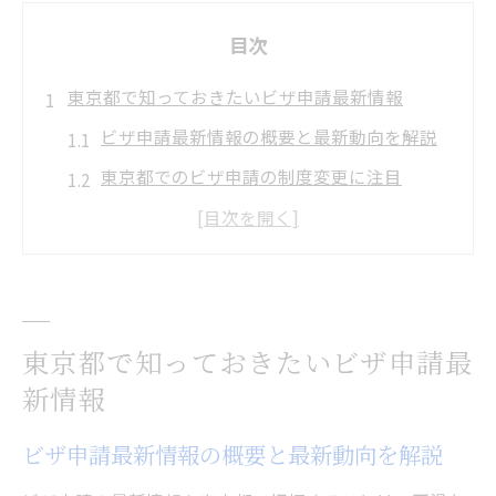
目次
東京都で知っておきたいビザ申請最新情報
ビザ申請最新情報の概要と最新動向を解説
東京都でのビザ申請の制度変更に注目
申請前に知るべきビザ申請の基礎知識
最新ビザ申請情報でトラブルを防ぐポイン
ト
東京都ビザ申請の傾向と今後の見通し
東京都で知っておきたいビザ申請最
申請手続きの流れと審査期間を徹底解説
新情報
東京都でのビザ申請手続き全体の流れ
ビザ申請最新情報の概要と最新動向を解説
ビザ申請の審査期間の目安と変動要因
ビザ申請時に注意したい手続きの順序