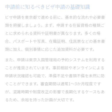
申請前に知るべきビザ申請の基礎知識
審査状況確認で不安を解消する方法
申請後にできる審査進捗の自主チェック
ビザ申請を東京都で進める前に、基本的な流れや必要書
ビザ申請結果待ちの心構えと注意点
類を把握しましょう。まず、申請する在留資格の種類ご
とに求められる資料や証明書が異なります。多くの場
合、パスポートや写真、在職証明、住民票などの基本書
類に加え、個別事情に応じた追加資料が必要です。
また、申請は東京入国管理局の予約システムを利用する
ことが推奨されています。事前相談やオンラインによる
申請状況確認も可能で、準備不足や書類不備を未然に防
ぐことができます。審査期間は通常1～3か月程度です
が、混雑時期や制度改正の影響で長期化するケースもあ
るため、余裕を持った計画が大切です。