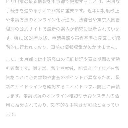
ビザ申請の最新情報を東京都で把握することは、円滑な
書類提出から審査完了までのポイント
手続きを進めるうえで非常に重要です。近年は制度改正
ビザ申請審査期間短縮の実践ヒント
や申請方法のオンライン化が進み、法務省や東京入国管
理局の公式サイトで最新の案内が頻繁に更新されていま
必要書類に悩むなら最新リストで万全準備
す。特に2024年以降、申請書類や審査基準の見直しが段
ビザ申請の必要書類リストを最新情報で確
階的に行われており、事前の情報収集が欠かせません。
認
また、東京都では申請窓口の混雑状況や審査期間の変動
東京都で求められるビザ申請書類の特徴
も顕著です。例えば、留学や就労、配偶者ビザなど在留
提出書類の不備を防ぐチェックポイント
資格ごとに必要書類や審査のポイントが異なるため、最
ビザ申請時の追加書類にも注意が必要
新のガイドラインを確認することがトラブル防止に直結
最新情報を元にした書類準備のコツ
します。申請状況のオンライン確認や予約システムの活
混雑時期のビザ申請対策と事前の注意点
用も推奨されており、効率的な手続きが可能となってい
ビザ申請が混雑する時期の傾向と対策
ます。
東京都でのビザ申請事前予約の重要性