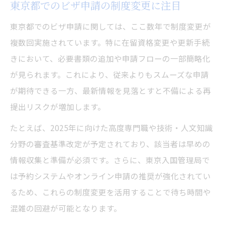
東京都でのビザ申請の制度変更に注目
混雑シーズンのビザ申請で気をつけたい点
受付待ち時間短縮のための準備方法
東京都でのビザ申請に関しては、ここ数年で制度変更が
事前にできる混雑回避のビザ申請術
複数回実施されています。特に在留資格変更や更新手続
きにおいて、必要書類の追加や申請フローの一部簡略化
オンラインで進めるビザ申請状況の確認法
が見られます。これにより、従来よりもスムーズな申請
ビザ申請状況確認をオンラインで行う方法
が期待できる一方、最新情報を見落とすと不備による再
東京都のビザ申請オンライン予約システム
提出リスクが増加します。
活用
たとえば、2025年に向けた高度専門職や技術・人文知識
ビザ申請進行状況を自宅で確認するコツ
分野の審査基準改定が予定されており、該当者は早めの
入国管理局の審査状況確認手順を解説
情報収集と準備が必須です。さらに、東京入国管理局で
ビザ申請状況の問い合わせ方法と注意点
は予約システムやオンライン申請の推奨が強化されてい
審査遅延や結果通知の不安へ対応する方法
るため、これらの制度変更を活用することで待ち時間や
ビザ申請審査遅延時の具体的な対応策
混雑の回避が可能となります。
結果通知が遅い場合の問い合わせポイント