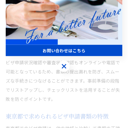
請目的によって提出書類が多様化しています。
最新情報は東京入国管理局の公式ウェブサイトや、相談
窓口からの案内で随時更新されます。例えば、技術・人
文知識・国際業務といった在留資格によって、求められ
る職務内容証明や雇用契約書の書式が異なることもあり
ます。提出前には必ず最新の案内を確認しましょう。
お問い合わせはこちら
ビザ申請状況確認や審査状況確認もオンラインや電話で
お問い合わせはこちら
可能となっているため、書類の提出漏れを防ぎ、スムー
ズな手続きにつなげることができます。事前準備の段階
でリストアップし、チェックリストを活用することが失
敗を防ぐポイントです。
東京都で求められるビザ申請書類の特徴