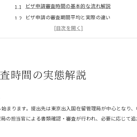
ビザ申請審査時間の基本的な流れ解説
ビザ申請の審査期間平均と実際の違い
審査時間を左右する主な要因と傾向
追加資料依頼が審査時間に及ぼす影響
ビザ申請でよくある審査遅延の理由解説
ビザ申請の審査期間を把握する最新方法
査時間の実態解説
入国管理局の最新公表データ活用術
ビザ申請時の審査期間照会のポイント
説
審査期間把握に役立つ確認手順を解説
在留審査処理期間の調べ方と注意点
ら始まります。提出先は東京出入国在留管理局が中心となり、
理局の担当官による書類確認・審査が行われ、必要に応じて追
オンラインでの審査状況確認方法紹介
審査状況を効率よく確認するための要点