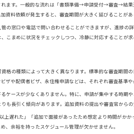
されます。一般的な流れは「書類準備→申請受付→審査→結果
ビザ申請の進捗を効率的に追跡するコツ
追加資料依頼が発生すると、審査期間が大きく延びることがあ
入国管理局の審査状況確認方法を比較
電話や窓口で審査状況を確認する流れ
入管の窓口や電話で問い合わせることができますが、進捗の詳
は、こまめに状況をチェックしつつ、冷静に対応することが求
審査状況を把握する際の注意点と事前準備
申請番号と個人情報の管理の重要性
い
審査時間が長引く場合の備えと注意点
ビザ申請審査時間が延びる主な要因解説
留資格の種類によって大きく異なります。標準的な審査期間の
労ビザや配偶者ビザ、永住権申請などは、それぞれ審査基準や
追加資料提出時に気をつけたいポイント
審査遅延時の的確な対応策を知る
びるケースが少なくありません。特に、申請が集中する時期や
よりも長引く傾向があります。追加資料の提出や審査官からの
通知の見落としを防ぐための工夫
長期化に備えた計画的な準備法
月以上遅れた」「追加で面接があったため想定より時間がかか
在留審査処理期間の2025年最新傾向を徹底検証
ため、余裕を持ったスケジュール管理が欠かせません。