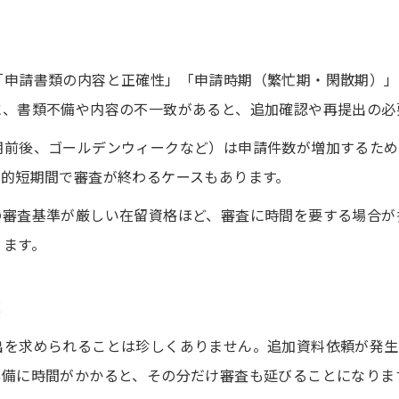
2025年のビザ申請審査時間最新動向
在留審査処理期間(日数)の変化と背景
配偶者ビザ審査期間の今後の見通し
「申請書類の内容と正確性」「申請時期（繁忙期・閑散期）」
に、書類不備や内容の不一致があると、追加確認や再提出の必
在留審査処理期間(2025)の公表内容分析
最新データから見る審査期間の傾向
期前後、ゴールデンウィークなど）は申請件数が増加するため
スムーズなビザ申請に役立つ情報収集術
較的短期間で審査が終わるケースもあります。
ビザ申請審査時間を短縮する情報収集法
の審査基準が厳しい在留資格ほど、審査に時間を要する場合が
信頼できる公式情報の見極め方
ります。
お問い合わせはこちら
お問い合わせはこちら
入国管理局の審査状況を日々チェック
響
口コミや体験談から得られる実践的知識
忙しい方向けの効率的な情報整理術
出を求められることは珍しくありません。追加資料依頼が発生
準備に時間がかかると、その分だけ審査も延びることになりま