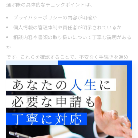
選ぶ際の具体的なチェックポイントは、
プライバシーポリシーの内容が明確か
個人情報の管理体制や責任者が明示されているか
相談内容や書類の取り扱いについて丁寧な説明がある
か
です。これらを確認することで、不安なく手続きを進め
られるサポートを選ぶことができます。
東京都内では「外国人ビザサポートセンター」や「入国
管理局 在留資格相談窓口」など、専門的な相談ができる
窓口も多数あります。利用者の年齢や経験に応じたアド
バイスを受けられる体制を選ぶことで、よりスムーズな
ビザ申請が可能となります。
入国管理局相談を利用した情報保護のポイン