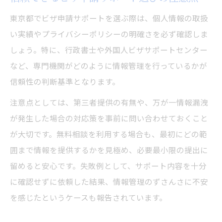
ビザ申請時の機密保持で重視すべき項目
東京都でビザ申請サポートを選ぶ際は、個人情報の取扱
プライバシーポリシーを確認する重要性
い実績やプライバシーポリシーの明確さを必ず確認しま
第三者提供を防ぐ具体的なチェック方法
しょう。特に、行政書士や外国人ビザサポートセンター
など、専門機関がどのように情報管理を行っているかが
管理体制が整ったビザ申請サポートの特徴
信頼性の判断基準となります。
本人同意の取り扱いと情報開示のルール
注意点としては、第三者提供の有無や、万が一情報漏洩
ビザ申請プライバシー不安への具体的な解決策
が発生した場合の対応策を事前に問い合わせておくこと
ビザ申請のプライバシー不安を解消する方
が大切です。無料相談を利用する場合も、最初にどの範
法
囲まで情報を提供するかを見極め、必要最小限の提出に
専門家への相談で安心できるビザ申請対策
留めると安心です。失敗例として、サポート内容を十分
個人情報が漏れないビザ申請手順の工夫
に確認せずに依頼した結果、情報管理のずさんさに不安
東京都で安全に利用できる相談サービス
を感じたというケースも報告されています。
ビザ申請でのトラブル回避と事前対応策