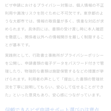
ビザ申請におけるプライバシー対策は、個人情報の不正
入国管理局での質問時に注意すべき点
利用や漏洩リスクを防ぐために不可欠です。東京都のよ
プライバシー重視で選びたいビザ申請サポート
うな大都市では、情報の取扱量が多く、慎重な対応が求
法
められます。具体的には、書類の受け渡し時に本人確認
ビザ申請プライバシーを守るサポート体制
を徹底し、関係者以外への情報開示を厳しく制限するこ
とは
とが基本です。
東京都で信頼できるビザ申請相談先の選び
実践例として、行政書士事務所がプライバシーポリシー
方
を公開し、申請書類の電子データをパスワード付きで管
無料相談を活用したビザ申請プライバシー
理したり、物理的な書類は施錠保管するなどの措置が挙
対策
げられます。利用者の声として「提出した書類の管理状
個人情報漏洩リスクを減らす相談方法の工
況を丁寧に説明してもらい、安心して任せることができ
夫
た」といった意見もあり、安心感につながっています。
外国人ビザサポートセンターの利用経験談
信頼できるビザ申請サポート選びの注意点
ビザ申請における機密保持のチェックポイント