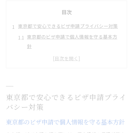
目次
東京都で安心できるビザ申請プライバシー対策
東京都のビザ申請で個人情報を守る基本方
針
ビザ申請プライバシー対策の重要性と実践
例
信頼できるビザ申請サポート選びの注意点
ビザ申請時に管理すべき書類と安全な保管
東京都で安心できるビザ申請プライ
方法
バシー対策
東京都でビザ申請を進める際のリスク回避
策
東京都のビザ申請で個人情報を守る基本方針
ビザ申請時の個人情報を守るための工夫