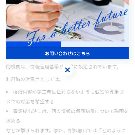
ト
ビザ申請に関する個人情報保護を徹底するためには、入
国管理局の相談窓口を活用する方法も効果的です。東京
都の入国管理局では、在留資格やビザ申請に関する情報
提供やプライバシー対策についての説明が受けられま
お問い合わせはこちら
す。特に、FRESC（外国人在留支援センター）などの公
的機関は、情報管理基準が厳格に設定されています。
お問い合わせはこちら
利用時の注意点としては、
相談内容が第三者に伝わらないように個室や専用ブー
スでの対応を希望する
書類提出時には、個人情報の保護措置について説明を
求める
などが挙げられます。また、相談窓口では「どのように