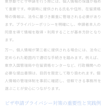
東京都でビザ申請を行う際には、個人情報の保護が極め
ビザ申請の個人情報管理で知っておきたい
て重要です。申請時に提供される氏名や住所、在留資格
要点
等の情報は、法令に基づき厳重に管理される必要があり
第三者への情報開示を避ける具体的対策
ます。プライバシーポリシーを明確にし、申請者本人の
ビザ申請書類の取り扱い注意点と保管方法
同意を得て情報を取得・利用することが基本方針となり
東京都で安心できるビザ申請サポートの選
ます。
び方
万一、個人情報が第三者に提供される場合には、法令に
入国管理局相談を利用した情報保護のポイ
定められた範囲内で適切な手続きを踏みます。例えば、
ント
東京入国管理局や在留資格センターなど、行政機関への
安心して進める東京都のビザ申請手順
必要な提出書類は、目的を限定して取り扱われます。個
ビザ申請手順とプライバシー配慮の流れ
人情報の管理体制を事前に確認し、信頼できる事務所を
選ぶことが安心につながります。
東京都でのビザ申請を効率化する事前準備
申請に必要な個人情報の提出ルール
ビザ申請プライバシー対策の重要性と実践例
外国人ビザサポートセンターの活用方法