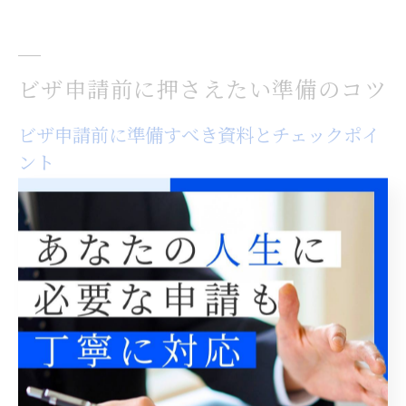
ビザ申請前に押さえたい準備のコツ
ビザ申請前に準備すべき資料とチェックポイ
ント
ビザ申請を東京都で行う際、申請前の資料準備が手続き
の成否を大きく左右します。まず、在留資格ごとに異な
る必要書類が存在するため、自身の目的に合った在留資
格を確認し、ガイドラインに従って資料を洗い出すこと
が重要です。行政書士や専門の相談窓口を利用すれば、
書類の不備や見落としを防ぐことができます。
特に、東京出入国在留管理局での申請では、最新の情報