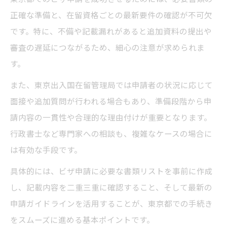
ビザ申請の審査期間が延びる主な原因とは
正確な準備と、在留資格ごとの最新要件の確認が不可欠
東京都の審査期間短縮に向けた対策ポイン
です。特に、不備や記載漏れがあると追加資料の提出や
ト
審査の遅延につながるため、細心の注意が求められま
審査長期化を避けるビザ申請の工夫と準備
す。
ビザ申請後の進捗確認と適切な対応方法
また、東京出入国在留管理局では申請者の状況に応じて
行政手続き効率化で審査期間を短縮するコ
面接や追加質問が行われる場合もあり、準備段階から申
ツ
請内容の一貫性や合理的な理由付けが重要となります。
自分でできる東京都のビザ申請実践法
行政書士など専門家への相談も、複雑なケースの場合に
ビザ申請を自分で進める際の基本ステップ
は有効な手段です。
東京都で自力申請時に役立つ具体的な方法
具体的には、ビザ申請に必要な書類リストを事前に作成
自分で書類をそろえるビザ申請の要点
し、記載内容を二重三重に確認すること、そして最新の
よくある失敗例から学ぶビザ申請の注意点
申請ガイドラインを活用することが、東京都での手続き
ビザ申請自力対応で押さえたいサポート活
をスムーズに進める基本ポイントです。