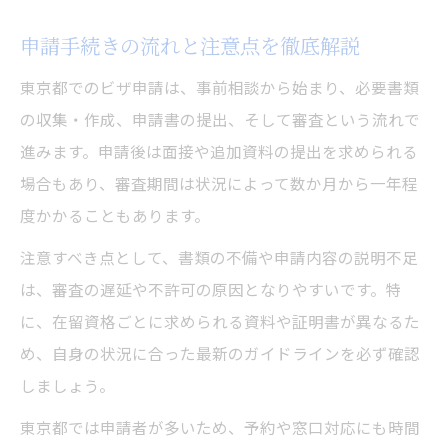
用法
申請手続きの流れと注意点を徹底解説
在留資格手続きのポイントを徹底解説
ビザ申請時に知っておくべき在留資格種類
東京都でのビザ申請は、事前相談から始まり、必要書類
の収集・作成、申請書の提出、そして審査という流れで
東京都の在留資格手続きと必要書類の流れ
進みます。申請後は面接や追加資料の提出を求められる
ビザ申請と在留資格更新の違いと注意点
場合もあり、審査期間は状況によって数か月から一年程
在留資格取得のための実践的アドバイス
度かかることもあります。
ビザ申請と関連する在留資格の選び方
注意すべき点として、書類の不備や申請内容の説明不足
は、審査の遅延や不許可の原因となりやすいです。特
に、在留資格ごとに求められる資料や証明書が異なるた
め、自身の状況に合った最新のガイドラインを必ず確認
しましょう。
東京都では申請者が多いため、予約や窓口対応にも時間