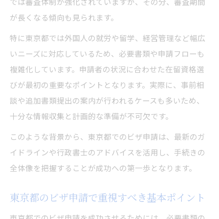
では審査体制が強化されていますが、その分、審査期間
の手順
が長くなる傾向も見られます。
行政手続きで追加資料を回避する実践的対
特に東京都では外国人の就労や留学、経営管理など幅広
策
いニーズに対応しているため、必要書類や申請フローも
ビザ申請前に確認すべき最新書類項目
複雑化しています。申請者の状況に合わせた在留資格選
ビザ申請前に押さえたい準備のコツ
びが最初の重要なポイントとなります。実際に、事前相
ビザ申請前に準備すべき資料とチェックポ
談や追加書類提出の案内が行われるケースも多いため、
イント
十分な情報収集と計画的な準備が不可欠です。
東京都のビザ申請準備で失敗しない方法
このような背景から、東京都でのビザ申請は、最新のガ
必要書類の収集と有効期限の確認手順
イドラインや行政書士のアドバイスを活用し、手続きの
全体像を把握することが成功への第一歩となります。
ビザ申請に役立つ準備リスト活用術を紹介
書類作成時に押さえたい注意事項と工夫
東京都のビザ申請で重視すべき基本ポイント
審査期間が長引く理由と効率的対策
東京都でのビザ申請を成功させるためには、必要書類の