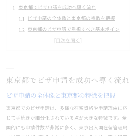
東京都でビザ申請を成功へ導く流れ
ビザ申請の全体像と東京都の特徴を把握
東京都のビザ申請で重視すべき基本ポイン
ト
申請手続きの流れと注意点を徹底解説
ビザ申請をスムーズに進める事前準備の重
要性
東京都でビザ申請を成功へ導く流れ
自分でできる東京都のビザ申請最新対応策
最新ガイドラインで書類不備を防ぐ方法
ビザ申請の全体像と東京都の特徴を把握
ビザ申請に必要な書類と最新ガイドライン
東京都でのビザ申請は、多様な在留資格や申請理由に応
の確認法
じて手続きが細分化されている点が大きな特徴です。全
東京都で書類不備を防ぐビザ申請のコツ
国的にも申請件数が非常に多く、東京出入国在留管理局
ビザ申請ガイドライン活用による不備予防