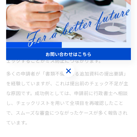
を必ず公式サイトでチェックし、書類の様式や提出方法
に変更がないか確認しましょう。例えば、住民票や在職
証明書、身元保証書などは有効期限が厳格に定められて
おり、古い書類では受理されないケースも少なくありま
せん。提出前に「記載内容の一致」「書類の有効期限」
「必要な添付資料の有無」をリスト化し、ひとつずつチ
お問い合わせはこちら
ェックすることがミス防止につながります。
お問い合わせはこちら
多くの申請者が「書類不備による追加資料の提出要請」
を経験していますが、これは提出前のチェック不足が主
な原因です。成功例としては、申請前に行政書士へ相談
し、チェックリストを用いて全項目を再確認したこと
で、スムーズな審査につながったケースが多く報告され
ています。