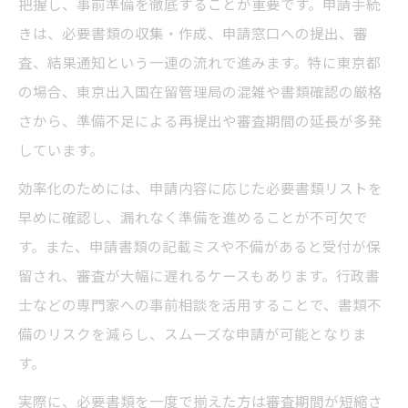
ビザ申請書類の提出前最終チェック方法
把握し、事前準備を徹底することが重要です。申請手続
きは、必要書類の収集・作成、申請窓口への提出、審
東京都でビザ申請が初めての方必見ポイント
査、結果通知という一連の流れで進みます。特に東京都
初めてのビザ申請で失敗しない手順解説
の場合、東京出入国在留管理局の混雑や書類確認の厳格
東京都で実践できるビザ申請成功の秘訣
さから、準備不足による再提出や審査期間の延長が多発
初心者向けビザ申請の流れと注意事項
しています。
ビザ申請前に知っておきたい東京都の特徴
効率化のためには、申請内容に応じた必要書類リストを
東京都で安心して進めるビザ申請の準備法
早めに確認し、漏れなく準備を進めることが不可欠で
ビザ申請の手続きミスを防ぐ実践的対策
す。また、申請書類の記載ミスや不備があると受付が保
ビザ申請で頻発するミスとその防止策
留され、審査が大幅に遅れるケースもあります。行政書
東京都で注意したいビザ申請の落とし穴
士などの専門家への事前相談を活用することで、書類不
手続きミスをなくすビザ申請実践ポイント
備のリスクを減らし、スムーズな申請が可能となりま
す。
ビザ申請で必要な確認事項を徹底整理
申請受付時に見落としがちな注意点紹介
実際に、必要書類を一度で揃えた方は審査期間が短縮さ