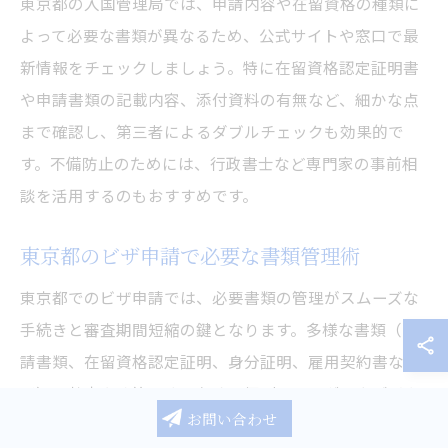
東京都の入国管理局では、申請内容や在留資格の種類に
よって必要な書類が異なるため、公式サイトや窓口で最
新情報をチェックしましょう。特に在留資格認定証明書
や申請書類の記載内容、添付資料の有無など、細かな点
まで確認し、第三者によるダブルチェックも効果的で
す。不備防止のためには、行政書士など専門家の事前相
談を活用するのもおすすめです。
東京都のビザ申請で必要な書類管理術
東京都でのビザ申請では、必要書類の管理がスムーズな
手続きと審査期間短縮の鍵となります。多様な書類（申
請書類、在留資格認定証明、身分証明、雇用契約書な
ど）を効率よく管理するため、個別フォルダーやデジタ
お問い合わせ
ル管理ツールの活用が推奨されます。書類の原本・コピ