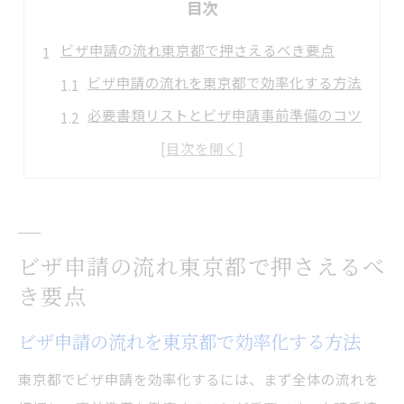
目次
ビザ申請の流れ東京都で押さえるべき要点
ビザ申請の流れを東京都で効率化する方法
必要書類リストとビザ申請事前準備のコツ
東京都のビザ申請で注意すべきポイント
ビザ申請手続きの全体像を東京都で解説
東京都でのビザ申請時に役立つ最新情報
必要書類準備で審査期間を短縮するコツ
ビザ申請の流れ東京都で押さえるべ
ビザ申請必要書類を漏れなく準備する手順
き要点
審査期間短縮に役立つビザ申請チェック法
ビザ申請の流れを東京都で効率化する方法
東京都でのビザ申請書類管理のポイント
高度専門職ビザ申請に必要な書類の整理術
東京都でビザ申請を効率化するには、まず全体の流れを