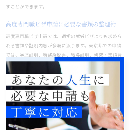
すことができます。
高度専門職ビザ申請に必要な書類の整理術
高度専門職ビザ申請では、通常の就労ビザよりも求めら
れる書類や証明内容が多岐に渡ります。東京都での申請
では、学歴証明、職務経歴書、給与証明、研究・業績資
料、ポイント計算表などが代表的な必要書類です。
効率的な書類整理のためには、各書類を「本人情報」
「学歴」「職歴」「業績」「雇用先関連」などに分類
し、ファイルやフォルダで管理します。特にポイント制
の証明資料は細かな裏付け書類が必要となるため、証明
ごとにチェックリストを作成しておくと便利です。
たとえば、業績証明として論文や受賞歴が必要な場合