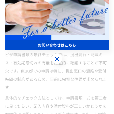
は、公式な証明書や掲載誌コピーをまとめておくこと
で、追加提出の手間が省けます。高度専門職に特化した
整理術を実践することで、東京都での審査をスムーズに
乗り切りましょう。
ビザ申請書類の提出前最終チェック方法
お問い合わせはこちら
ビザ申請書類の最終チェックでは、提出漏れ・記載ミ
お問い合わせはこちら
ス・有効期限切れの有無を徹底的に確認することが不可
欠です。東京都での申請は特に、提出窓口の混雑や受付
時間の制約があるため、事前に完璧な準備が求められま
す。
具体的なチェック方法としては、申請書類一式を第三者
に見てもらい、記入内容や添付資料が正しいかどうかを