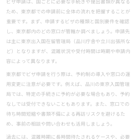
ビザ申請は、国ごとに必要な手続きや提出書類が異なる
窓口利用でビザ申請をスムーズに進める術
ため、東京都での申請前に全体の流れを把握することが
重要です。まず、申請するビザの種類と国別要件を確認
国別で異なるビザ申請情報を徹底解説
し、東京都内のどの窓口が管轄か調べましょう。申請先
国別で変わるビザ申請の必要書類解説
は主に東京出入国在留管理局（品川庁舎や立川出張所な
東京都のビザ申請管轄と国別ポイント
ど）となりますが、混雑状況や受付時間は時期や申請内
ビザ申請国別情報を東京都で調べる方法
容によって異なります。
国ごとのビザ申請注意点を東京都で確認
東京都でビザ申請を行う際は、予約制の導入や窓口の運
国別ビザ申請情報の最新動向を東京都で知
用変更に注意が必要です。例えば、品川の東京入国管理
る
局では、特定の手続きに予約が必要な場合もあり、予約
スムーズなビザ申請準備ならこの方法
なしでは受付できないこともあります。また、窓口での
ビザ申請準備を効率化する東京都のコツ
待ち時間短縮や書類不備による再訪リスクを避けるた
書類準備から相談までの流れとポイント
め、事前の相談や問い合わせも活用しましょう。
東京都のビザ申請で役立つ事前確認事項
過去には、混雑時期に長時間待たされるケースや、必要