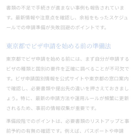
ビザ申請ミスを防ぐ東京都の準備チェック
書類の不足で手続きが進まない事例も報告されていま
東京都の窓口対応で重要な準備アイテム
す。最新情報や注意点を確認し、余裕をもったスケジュ
相談や問い合わせ対応の秘訣を紹介
ールでの申請準備が失敗回避のポイントです。
ビザ申請時の東京都での相談活用術
東京都でビザ申請を始める前の準備法
問い合わせで解決するビザ申請の疑問
東京都でビザ申請を始める前には、まず自分が申請する
東京都のビザ申請相談窓口の利用方法
ビザの種類と国別の要件を正確に調べることが不可欠で
ビザ申請サポートが充実する相談の流れ
す。ビザ申請国別情報を公式サイトや東京都の窓口案内
東京都でのビザ申請電話問い合わせのコツ
で確認し、必要書類や提出先の違いを押さえておきまし
予約システム活用で待ち時間を短縮する
ょう。特に、最新の申請方法や運用ルールが頻繁に更新
東京都でビザ申請予約システムを活用する
されるため、事前の情報収集が重要です。
予約利用でビザ申請の待ち時間を減らす方
準備段階でのポイントは、必要書類のリストアップと事
法
前予約の有無の確認です。例えば、パスポートや申請
ビザ申請予約システムの登録と使い方