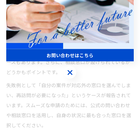
を確認しましょう。
具体的には、申請したいビザの種類（就労、留学、家族
滞在など）や、必要となる追加書類・証明書の有無によ
っても選ぶべき窓口は変わります。例えば、外国人の転
居や資格変更の場合は、対応可能な窓口が限定されるケ
お問い合わせはこちら
ースもあります。さらに、相談窓口が設けられているか
お問い合わせはこちら
どうかもポイントです。
失敗例として「自分の案件が対応外の窓口を選んでしま
い、再訪問が必要になった」というケースが報告されて
います。スムーズな申請のためには、公式の問い合わせ
や相談窓口を活用し、自身の状況に最も合った窓口を選
択してください。