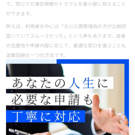
で、窓口での滞在時間やトラブルを最小限に抑えること
ができます。
例えば、利用者の中には「立川入国管理局の方が比較的
空いていてスムーズだった」という声もあります。自身
の住居地や申請内容に応じて、最適な窓口を選ぶことも
混雑回避の一つの方法です。
ビザ申請に適した窓口の特徴と選び方
ビザ申請を東京都で行う際に適した窓口を選ぶために
は、各窓口の特徴や対応範囲を把握することが大切で
す。品川庁舎は全般的な在留資格申請対応に強みがあり
ますが、松戸出張所や立川入国管理局は特定地域の案件
に特化しています。自身の在留資格や居住地、申請内容
によって最適な窓口が異なるため、必ず事前に公式情報