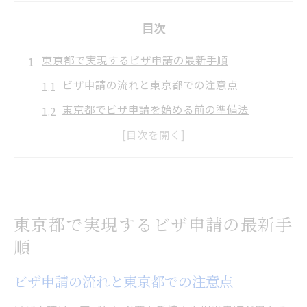
目次
東京都で実現するビザ申請の最新手順
ビザ申請の流れと東京都での注意点
東京都でビザ申請を始める前の準備法
申請手順の最新情報を東京都で知る
東京都で必要なビザ申請書類一覧
東京都におけるビザ申請の失敗例と対策
入管窓口の選び方と混雑回避ポイント
東京都で実現するビザ申請の最新手
入管窓口選びで押さえるべきビザ申請要点
順
ビザ申請時の混雑時間帯の傾向と対策
ビザ申請の流れと東京都での注意点
東京都で混雑を避けるビザ申請の工夫
ビザ申請に適した窓口の特徴と選び方