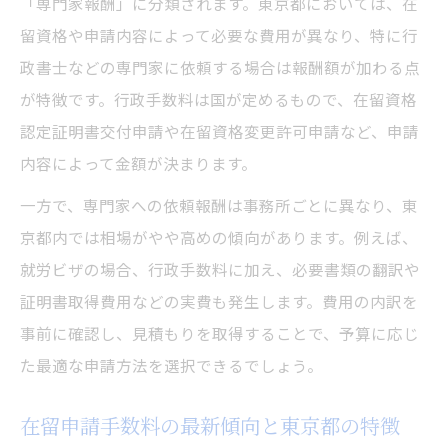
「専門家報酬」に分類されます。東京都においては、在
ビザ申請費用の節約法とオンライン活用
留資格や申請内容によって必要な費用が異なり、特に行
政書士などの専門家に依頼する場合は報酬額が加わる点
手数料改定情報の収集方法と注意点
が特徴です。行政手数料は国が定めるもので、在留資格
費用重視なら知りたいビザ申請の裏側
認定証明書交付申請や在留資格変更許可申請など、申請
ビザ申請費用を抑える節約テクニック集
内容によって金額が決まります。
会社負担のビザ更新費用と申請のポイント
一方で、専門家への依頼報酬は事務所ごとに異なり、東
行政書士依頼と自己申請の費用比較
京都内では相場がやや高めの傾向があります。例えば、
ビザ申請手数料を安く抑える方法の実例
就労ビザの場合、行政手数料に加え、必要書類の翻訳や
申請手続き別ビザ費用の違いを徹底解説
証明書取得費用などの実費も発生します。費用の内訳を
永住許可申請時の費用事情を深掘り
事前に確認し、見積もりを取得することで、予算に応じ
永住許可申請のビザ申請費用とその内訳
た最適な申請方法を選択できるでしょう。
年収300万円以下で永住許可取得の現状
在留申請手数料の最新傾向と東京都の特徴
永住許可申請手数料の値上げ理由を解説