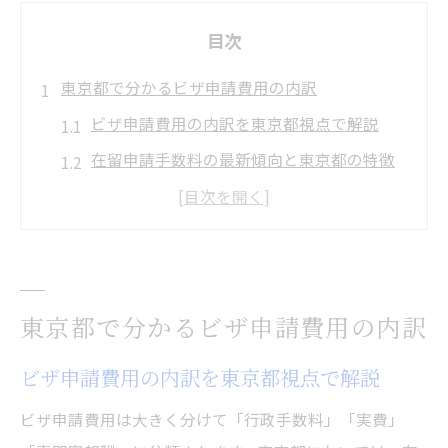
目次
東京都で分かるビザ申請費用の内訳
ビザ申請費用の内訳を東京都視点で解説
在留申請手数料の最新傾向と東京都の特徴
ビザ申請に必要な実費費用と納付方法
入管手数料納付書の準備とダウンロード方
法
ビザ申請費用が変動する主な要因とは
東京都で分かるビザ申請費用の内訳
ビザ申請手数料最新動向と対処策
ビザ申請手数料値上げの最新ニュース解説
ビザ申請費用の内訳を東京都視点で解説
入管手数料値上げ時に知りたい賢い対策
ビザ申請費用は大きく分けて「行政手数料」「実費」
最新のビザ申請手数料改定ポイントとは