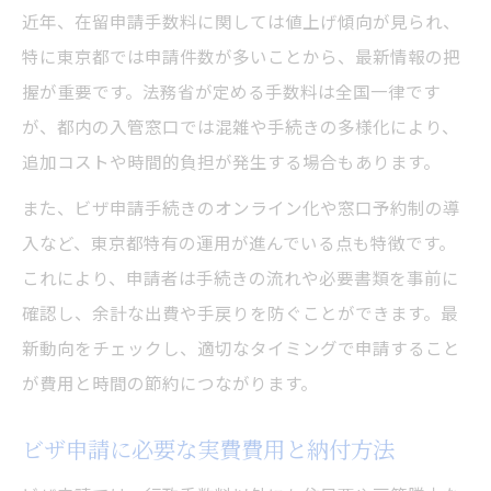
世帯収入や資産を活用した審査対策法
近年、在留申請手数料に関しては値上げ傾向が見られ、
特に東京都では申請件数が多いことから、最新情報の把
行政書士サービスの費用相場と注意点
握が重要です。法務省が定める手数料は全国一律です
申請手続きで差が出る総額節約テク
が、都内の入管窓口では混雑や手続きの多様化により、
ビザ申請手続き別の総額費用節約術
追加コストや時間的負担が発生する場合もあります。
交通費や役所発行手数料の抑え方解説
また、ビザ申請手続きのオンライン化や窓口予約制の導
ビザ申請費用を減らすための事前準備法
入など、東京都特有の運用が進んでいる点も特徴です。
在留資格申請で使える割引や優遇策とは
これにより、申請者は手続きの流れや必要書類を事前に
複数人・家族申請時の節約ポイント
確認し、余計な出費や手戻りを防ぐことができます。最
オンライン申請が節約につながる理由
新動向をチェックし、適切なタイミングで申請すること
オンラインビザ申請で費用が安くなる仕組
が費用と時間の節約につながります。
み
ビザ申請に必要な実費費用と納付方法
オンラインと窓口申請の費用差を徹底比較
ビザ申請費用節約に役立つオンライン活用