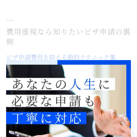
費用重視なら知りたいビザ申請の裏
側
ビザ申請費用を抑える節約テクニック集
ビザ申請の費用を抑えるためには、いくつかの節約テク
ニックを知っておくことが重要です。東京都でのビザ申
請は、手数料や報酬、実費など多岐にわたる費用が発生
するため、無駄な出費を避けるための工夫が求められま
す。
まず、入国管理局で納付する収入印紙は、郵便局や一部
の金融機関で直接購入することで、余計な手数料を抑え