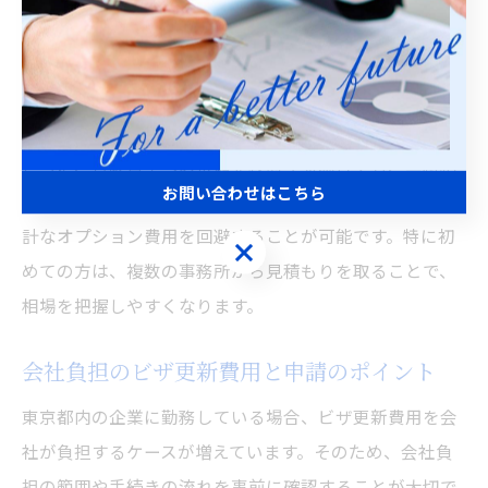
ることができます。また、申請書類は入管の公式サイト
からダウンロードし、自分で正確に準備することで、専
門家への依頼前に必要書類を揃え、追加費用を防げま
す。
さらに、行政書士への依頼を検討する場合でも、無料相
お問い合わせはこちら
談を活用して自分に必要なサポート範囲を明確にし、余
計なオプション費用を回避することが可能です。特に初
お問い合わせはこちら
めての方は、複数の事務所から見積もりを取ることで、
相場を把握しやすくなります。
会社負担のビザ更新費用と申請のポイント
東京都内の企業に勤務している場合、ビザ更新費用を会
社が負担するケースが増えています。そのため、会社負
担の範囲や手続きの流れを事前に確認することが大切で