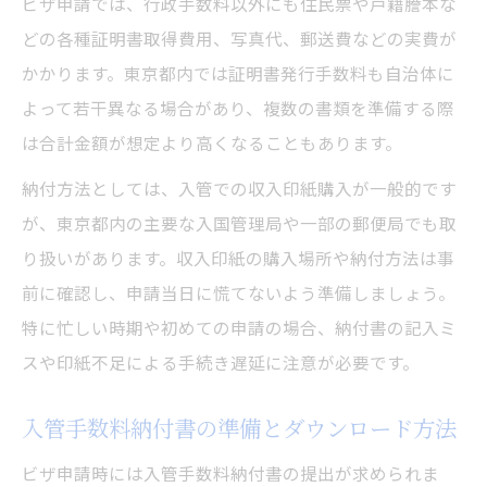
ビザ申請では、行政手数料以外にも住民票や戸籍謄本な
法
どの各種証明書取得費用、写真代、郵送費などの実費が
入管手数料納付のオンライン手続きステッ
かかります。東京都内では証明書発行手数料も自治体に
プ
よって若干異なる場合があり、複数の書類を準備する際
は合計金額が想定より高くなることもあります。
ビザ申請オンライン対応で得られるメリッ
ト
納付方法としては、入管での収入印紙購入が一般的です
が、東京都内の主要な入国管理局や一部の郵便局でも取
り扱いがあります。収入印紙の購入場所や納付方法は事
前に確認し、申請当日に慌てないよう準備しましょう。
特に忙しい時期や初めての申請の場合、納付書の記入ミ
スや印紙不足による手続き遅延に注意が必要です。
入管手数料納付書の準備とダウンロード方法
ビザ申請時には入管手数料納付書の提出が求められま