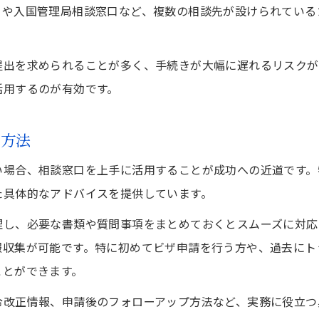
ーや入国管理局相談窓口など、複数の相談先が設けられている
ビザ申請で問い合わせができない時の解決策
相談窓口を駆使した入国管理局対策のポイント
提出を求められることが多く、手続きが大幅に遅れるリスクが
ビザ相談の代替手段として使えるサービス
活用するのが有効です。
外国人在留支援センターの活用法を知る
外国人在留支援センターを活用した申請改善法
ト方法
ビザ申請時に外国人在留支援センターを活かす方法
場合、相談窓口を上手に活用することが成功への近道です。特
外国人サポートセンターで申請改善する手順
た具体的なアドバイスを提供しています。
ビザ申請トラブルを支援センターで解決する流れ
理し、必要な書類や質問事項をまとめておくとスムーズに対応
多言語サポートによるビザ相談の実践例
報収集が可能です。特に初めてビザ申請を行う方や、過去にト
支援センター活用で申請ミスを防ぐポイント
ことができます。
ビザ申請が進まない際の課題と迅速解決ポイント
令改正情報、申請後のフォローアップ方法など、実務に役立つ
ビザ申請が停滞する原因と改善の道筋を探る