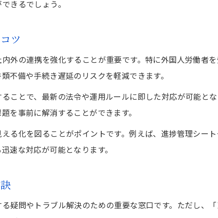
ができるでしょう。
申請書類の不備を見抜く確認ポイント
ビザ申請の遅延トラブルを相談窓口で解消
のコツ
入国管理局への問い合わせと対応のコツ
社内外の連携を強化することが重要です。特に外国人労働者を
迅速なビザ申請には多言語対応の重要性
書類不備や手続き遅延のリスクを軽減できます。
多言語対応でスムーズなビザ相談を実現する方法
することで、最新の法令や運用ルールに即した対応が可能とな
ビザ申請で多言語対応が必要な理由と効果
課題を事前に解消することができます。
相談窓口の多言語サービス活用術を知る
見える化を図ることがポイントです。例えば、進捗管理シート
多言語マニュアルでビザ申請を円滑化する方法
お問い合わせはこちら
お問い合わせはこちら
も迅速な対応が可能となります。
現場で役立つ多言語サポートの導入事例
外国人在留支援センターの多言語対応を活用
秘訣
る疑問やトラブル解決のための重要な窓口です。ただし、「東