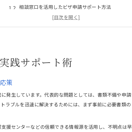
相談窓口を活用したビザ申請サポート方法
東京都のビザ申請現場で役立つ連携のコツ
入国管理局相談電話を効果的に使う秘訣
ビザ申請で困った時の迅速な相談先の選び方
東京都内で役立つビザ相談窓口ガイド
実践サポート術
ビザ申請に強い東京都内の相談窓口活用法
外国人サポートセンターでできるビザ相談
対応策
入国管理局相談窓口の利用時に注意すべき点
ビザ申請時に役立つ多言語対応窓口の選び方
繁に発生しています。代表的な問題としては、書類不備や申請
のトラブルを迅速に解決するためには、まず事前に必要書類の
電話がつながらない時の代替窓口の探し方
入国管理局への問い合わせが難しい時の対策
留支援センターなどの信頼できる情報源を活用し、不明点は早
東京入国管理局電話がつながらない場合の対処法