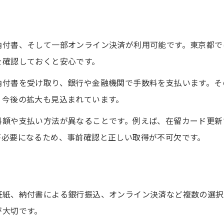
東京都で増える納付書の電子化動向解説
新しい支払い方法と注意点を分かりやすく
納付書、そして一部オンライン決済が利用可能です。東京都で
ビザ申請の効率化に役立つ最新サービス
を確認しておくと安心です。
変更点を活かしたミス防止ポイント紹介
オンライン納付や現金支払いを比較検討するコツ
納付書を受け取り、銀行や金融機関で手数料を支払います。そ
、今後の拡大も見込まれています。
ビザ申請のオンライン納付と現金払いの違い
各納付方法の利便性と注意点を徹底比較
料額や支払い方法が異なることです。例えば、在留カード更新
が必要になるため、事前確認と正しい取得が不可欠です。
東京都で選ばれる納付スタイルとその理由
お問い合わせはこちら
お問い合わせはこちら
納付時に気を付けたいポイントを解説
ビザ申請でおすすめの納付手段を検証
証紙、納付書による銀行振込、オンライン決済など複数の選択
が大切です。