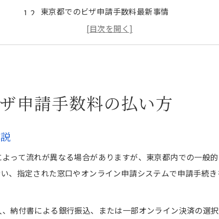
東京都でのビザ申請手数料最新事情
収入印紙や納付書の選び方と取得法
ビザ申請の支払い方法別メリット比較
手続きミスを防ぐビザ申請の注意点
ビザ申請を安心に進めるための納付ポイント
ザ申請手数料の払い方
ビザ申請時に役立つ納付ポイントまとめ
最新のビザ申請費用動向を把握しよう
解説
納付書や証紙の記入ミス防止法を解説
ビザ申請の納付タイミングと流れの実例
によって流れが異なる場合がありますが、東京都内での一般的
行い、指定された窓口やオンライン申請システムで申請手続き
東京都で安心して納付するコツと対策
収入印紙や納付書を使う際の注意事項を解説
入、納付書による銀行振込、または一部オンライン決済の選択
ビザ申請で使う収入印紙の選び方と注意