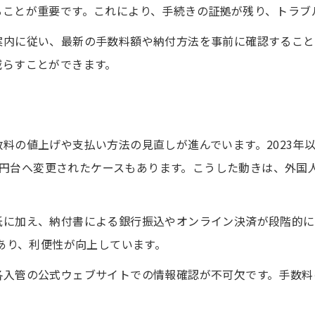
ることが重要です。これにより、手続きの証拠が残り、トラブ
納付書の正しい記入と貼付タイミング
東京都でビザ申請時の証紙利用ポイント
案内に従い、最新の手数料額や納付方法を事前に確認すること
減らすことができます。
誤った印紙購入を防ぐための事前確認法
納付書提出時のトラブル回避策を紹介
手数料値上げに備える東京都での最新対策
ビザ申請手数料値上げの最新情報を解説
料の値上げや支払い方法の見直しが進んでいます。2023年
000円台へ変更されたケースもあります。こうした動きは、外
東京都で値上げ時に取るべき準備と対策
在留資格更新時の費用変動への対応法
紙に加え、納付書による銀行振込やオンライン決済が段階的に
手数料引き上げが及ぼす影響と注意点
にあり、利便性が向上しています。
ビザ申請費用の節約アイデアまとめ
最新の手続き動向を押さえてビザ申請をスムーズに
各入管の公式ウェブサイトでの情報確認が不可欠です。手数料
。
ビザ申請の手続き最新トレンド総まとめ