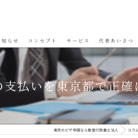
お知らせ
コンセプト
サービス
代表あいさつ
の支払いを東京都で正確
東京のビザ申請なら敬愛行政書士法人
コラ