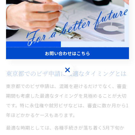
の平常期は比較的空いているため、余裕を持った日程調
整が可能です。
また、申請前に入管の公式サイトやSNSで混雑情報を確
認し、急な混雑に備えることも推奨されます。混雑時に
は受付終了が早まる場合もあるため、事前の情報収集が
お問い合わせはこちら
失敗回避の鍵となります。
お問い合わせはこちら
東京都でのビザ申請に最適なタイミングとは
東京都でのビザ申請は、混雑を避けるだけでなく、審査
期間も考慮した最適なタイミングを見極めることが大切
です。特に永住権や就労ビザなどは、審査に数か月から1
年ほどかかるケースもあります。
最適な時期としては、各種手続きが落ち着く5月下旬か