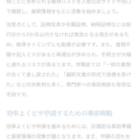
類ごとに求められる書類リストを入管公式サイトや窓口
オンライン予約と窓口申請の違いを比較
で確認し、最新情報をもとに収集を始めましょう。
書類不備を防ぐビザ申請のチェック方法
注意点として、証明写真や在職証明、納税証明などは発
行日から3か月以内でなければ無効となる場合があるた
め、取得タイミングにも配慮が必要です。また、書類不
備や記入ミスがあると再提出が求められ、手続きが大幅
に遅れるリスクが高まります。体験談では「一部の書類
が古くて差し戻された」「翻訳文書の形式で指摘を受け
た」などの失敗例も多く、専門家への事前相談も有効な
手段です。
効率よくビザ申請するための事前戦略
効率よくビザ申請を進めるためには、計画的な事前準備
と最新情報の収集が鍵となります。まず、申請の流れを