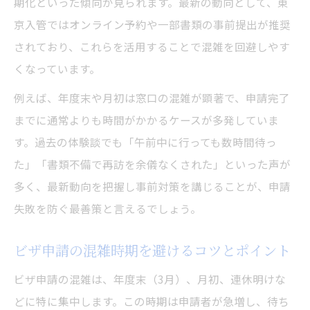
期化といった傾向が見られます。最新の動向として、東
京入管ではオンライン予約や一部書類の事前提出が推奨
オンライン予約を活用したビザ申請効率化
されており、これらを活用することで混雑を回避しやす
混雑を避ける東京都のビザ申請戦略
くなっています。
ビザ申請が混む時期を避ける具体的な方法
例えば、年度末や月初は窓口の混雑が顕著で、申請完了
東京都でのビザ申請に最適なタイミングと
までに通常よりも時間がかかるケースが多発していま
は
す。過去の体験談でも「午前中に行っても数時間待っ
平日午前中のビザ申請が有利な理由とは
た」「書類不備で再訪を余儀なくされた」といった声が
SNSや公式情報で混雑状況を毎日チェック
多く、最新動向を把握し事前対策を講じることが、申請
入管窓口の混雑回避のための予約術
失敗を防ぐ最善策と言えるでしょう。
永住権申請に備えた事前準備のポイント
永住権ビザ申請で重要な書類準備の要点
ビザ申請の混雑時期を避けるコツとポイント
東京都での永住申請審査期間の実態と対策
ビザ申請の混雑は、年度末（3月）、月初、連休明けな
審査期間長期化に備えた生活設計の考え方
どに特に集中します。この時期は申請者が急増し、待ち