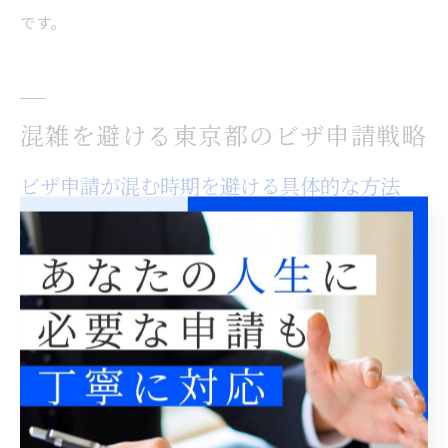
です。
混雑を避ける東京都のビザ申請戦略
ビザ申請が混む時期を避ける具体的な方法
ビザ申請の混雑を避けるには、まず年間を通じた混雑時
期を把握することが重要です。特に東京都内の入管で
は、年度末（3月）や年度初め（4月）、長期休暇明け
（ゴールデンウィーク、お盆、年末年始）に申請者が集
中しやすい傾向があります。
このため、混雑が予想される時期を避けて申請計画を立
てることが肝心です。例えば、6月や9月、年末年始直後