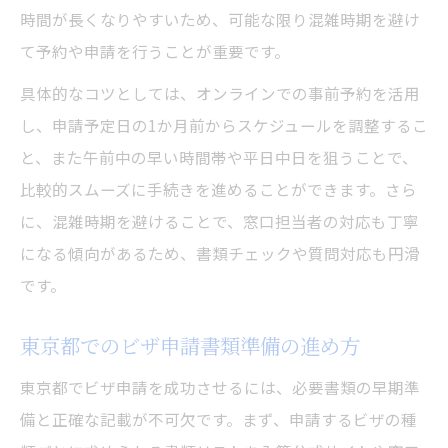
追加資料提出を防ぐビザ申請の工夫とは
時間が長くなりやすいため、可能な限り混雑時期を避け
て予約や申請を行うことが重要です。
行政書士との連携でビザ申請を有利に進め
る
具体的なコツとしては、オンラインでの事前予約を活用
審査期間で焦らないための生活設計術
し、申請予定日の1か月前からスケジュールを調整するこ
長期化するビザ申請審査期間の実態把握
と、また午前中の早い時間帯や平日中日を狙うことで、
比較的スムーズに手続きを進めることができます。さら
東京都特有のビザ申請スケジュール管理法
に、混雑時期を避けることで、窓口担当者の対応も丁寧
ビザ申請中の生活設計で意識すべき点
になる傾向があるため、書類チェックや質問対応も円滑
審査結果待ちのストレスを減らす工夫
です。
通知のタイミングに備えた柔軟な対応策
オンライン予約で書類準備を最適化する方法
東京都でのビザ申請書類準備の進め方
オンライン予約がビザ申請効率化の鍵
東京都でビザ申請を成功させるには、必要書類の早期準
ビザ申請書類の準備を簡単に進めるコツ
備と正確な記載が不可欠です。まず、申請するビザの種
東京都のビザ申請で予約時に注意すべき点