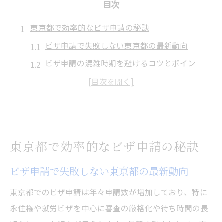
目次
東京都で効率的なビザ申請の秘訣
ビザ申請で失敗しない東京都の最新動向
ビザ申請の混雑時期を避けるコツとポイン
ト
東京都でのビザ申請書類準備の進め方
効率よくビザ申請するための事前戦略
ビザ申請成功に導く入管窓口の活用方法
東京都で効率的なビザ申請の秘訣
ビザ申請を成功へ導く最新対策集
東京都のビザ申請を確実に進める方法
ビザ申請で失敗しない東京都の最新動向
ビザ申請のよくある失敗例とその回避策
東京都でのビザ申請は年々申請数が増加しており、特に
最新制度に対応したビザ申請の準備方法
永住権や就労ビザを中心に審査の厳格化や待ち時間の長
ビザ申請審査を早めるためのポイント解説