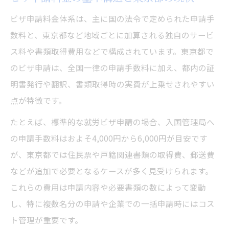
東京都で注目されるビザ申請手数料の推移
ビザ申請料金体系は、主に国の法令で定められた申請手
ビザ申請費用の急変動にどう備えるべきか
数料と、東京都など地域ごとに加算される独自のサービ
就労ビザ東京の費用見直しの実務的視点
ス料や書類取得費用などで構成されています。東京都で
行政書士のサポートで費用負担を抑えるコ
のビザ申請は、全国一律の申請手数料に加え、都内の証
ツ
明書発行や翻訳、書類取得時の実費が上乗せされやすい
点が特徴です。
費用管理に役立つビザ申請の基本知識
ビザ申請費用の内訳と必要な準備事項
たとえば、標準的な就労ビザ申請の場合、入国管理局へ
の申請手数料はおよそ4,000円から6,000円が目安です
就労ビザ取得時の費用管理ポイント解説
が、東京都では住民票や戸籍関連書類の取得費、郵送費
行政書士を活用したビザ申請費用の最適化
などが追加で必要となるケースが多く見受けられます。
複数ビザ申請における費用シミュレーショ
これらの費用は申請内容や必要書類の数によって変動
ン法
し、特に複数名分の申請や企業での一括申請時にはコス
東京都でのビザ申請費用比較の重要性
ト管理が重要です。
ビザ申請を考える企業向け料金体系の要点