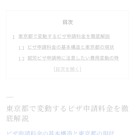
目次
東京都で変動するビザ申請料金を徹底解説
ビザ申請料金の基本構造と東京都の現状
就労ビザ申請時に注意したい費用変動の特
徴
行政書士ビザ申請サポート費用の傾向
ビザ申請の手数料改定に伴う影響と対応策
就労ビザ取得代行サービスの活用ポイント
東京都で変動するビザ申請料金を徹
最新動向で読み解くビザ申請費用の実態
底解説
最新のビザ申請費用改定情報とポイント整
理
ビザ申請料金の基本構造と東京都の現状