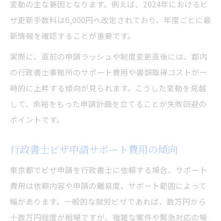
変動の主な要因となります。例えば、2024年におけるビ
ビザ申請費用を抑える効率的な手続き手法
ザ更新手数料は6,000円へ改定されており、年度ごとに最
行政書士に依頼する際の費用削減ポイント
新情報を確認することが重要です。
就労ビザ取得でムダなコストを避ける方法
実際に、直前の申請ラッシュや制度変更直後には、都内
東京都で活用可能なビザ申請費用節約術
の行政書士事務所のサポート費用や書類取得コストが一
ビザ申請費用の比較と最適な選択肢の見極
時的に上昇する傾向が見られます。こうした変動を見越
め
して、余裕をもった申請計画を立てることが失敗回避の
ポイントです。
行政書士ビザ申請サポート費用の傾向
東京都でビザ申請を行政書士に依頼する場合、サポート
費用は依頼内容や申請の難易度、サポート範囲によって
幅があります。一般的な就労ビザであれば、数万円から
十数万円程度が相場ですが、複雑な案件や緊急対応の場