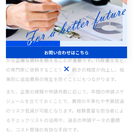
よっては追加書類や再申請時の費用が発生する場合もあ
ります。
実際の現場では、就労ビザの申請が集中する時期や、制
度変更のタイミングで審査期間が長引き、追加費用が発
生することもあります。こうしたコスト増加に対応する
ためには、申請書類の不備を最小限に抑え、初回提出時
お問い合わせはこちら
から正確な資料を揃えることが重要です。行政書士など
お問い合わせはこちら
の専門家に依頼することで、手続きの精度が向上し、結
果的に追加費用の発生を防ぐことにもつながります。
また、企業の規模や申請件数に応じて、年間の申請スケ
ジュールを立てておくことで、費用の平準化や予算超過
のリスク低減が可能となります。経験豊富な担当者によ
るチェックリストの活用や、過去の申請データの蓄積
も、コスト管理の有効な手段です。