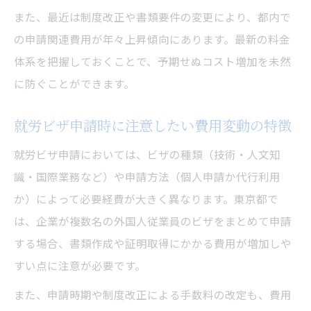
また、最近は制度改正や書類要件の変更により、都内で
企業が知るべきビザ申請費用の全体像
の申請関連費用が年々上昇傾向にあります。最新の料金
就労ビザ行政書士サービス選びの費用視点
体系を把握しておくことで、予期せぬコスト増加を未然
東京都のビザ申請料金体系の特徴と実例
に防ぐことができます。
複数従業員のビザ申請費用管理術
就労ビザ申請時に注意したい費用変動の特徴
ビザ申請費用変動に強い企業の備え方
制度改正で変わる東京都のビザ申請費用
就労ビザ申請においては、ビザの種類（技術・人文知
制度改正によるビザ申請費用の最新変化点
識・国際業務など）や申請方法（個人申請か代行利用
か）によって必要経費が大きく異なります。東京都で
東京都での改定後のビザ申請料金チェック
は、企業が複数名の外国人従業員のビザをまとめて申請
就労ビザ申請手数料の見直しと注意点
する場合、書類作成や証明取得にかかる費用が増加しや
行政書士ビザ申請サービスの新費用体系
すい点に注意が必要です。
費用改定時のビザ申請準備ポイント
また、申請時期や制度改正による手数料の改定も、費用
効率的なビザ申請方法とコスト削減のコツ