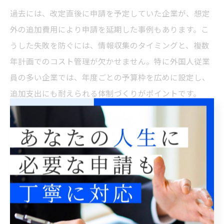
過去には、改定直後に申請を予定していた企業が、想定
外の追加費用により申請を延期した事例もあります。こ
うした失敗を防ぐには、情報収集のタイミングと、複数
年計画でのコスト管理が欠かせません。特に外国人従業
員の多い企業では、年度ごとの予算枠を広めに設定し、
追加支出にも耐えられる体制づくりがポイントです。
就労ビザ東京の費用見直しの実務的視点
東京都での就労ビザ申請費用は、制度改正や手数料改定
の影響を受けやすく、企業の人事担当者や外国人雇用を
検討する経営者にとっては、常に見直しが求められる分
野です。2024年現在、就労ビザの申請手数料は6,000円
が基準となっていますが、申請内容や在留資格の種類に