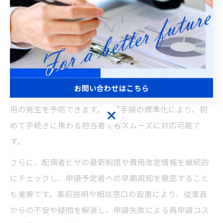
ポートする際は、費用増への備えと手続き効率化が求め
られます。
具体的な工夫としては、更新時期を分散させることで、
一度に発生する費用負担を平準化する方法が挙げられま
す。また、必要書類のリストアップや、申請書類作成の
お問い合わせはこちら
ガイドラインを社内共有することで、申請ミスや追加費
用の発生を予防できます。申請手順の標準化により、初
お問い合わせはこちら
めて手続きに携わる担当者でもスムーズに対応可能で
す。
さらに、配偶者ビザの最新制度や費用改定情報を継続的
にチェックし、申請予定者への早期周知を徹底すること
も重要です。事前説明や相談窓口の設置により、従業員
からの不安や疑問を解消し、申請失敗による再申請コス