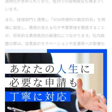
透明化が求められており、社内での説明責任も強まって
います。
また、経理部門と連携し「VISA申請料の勘定科目」を明
確に設定し、費用の見える化や予算管理を徹底すること
が、将来的な費用負担の最適化につながります。社内調
整の際は、従業員のモチベーションや定着率への影響も
考慮し、柔軟な運用規程を設けることが望ましいでしょ
う。
配偶者ビザ更新時の費用増に備える申請手順
の工夫
配偶者ビザの更新費用も「配偶者ビザ 更新費用 値上げ」
が話題となるなど、今後の負担増リスクが指摘されてい
ます。東京都の中小企業が従業員の配偶者ビザ申請をサ