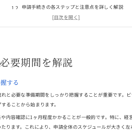
申請手続きの各ステップと注意点を詳しく解説
ビザ申請にかかる期間の目安と短縮のコツ
申請方法ごとのビザ申請期間比較と選び方
ビザ申請で見落としがちな書類準備のポイント
東京都で進めるビザ申請の最新動向
必要期間を解説
東京都のビザ申請制度改正と最新情報を解説
ビザ申請の審査期間に関する最新トレンド
把握する
経営管理ビザを巡る東京都の動向や注意点
東京都におけるビザ申請手続きの現状と課題
流れと必要な準備期間をしっかり把握することが重要です。ビ
プすることから始まります。
ビザ申請の新ルールや審査基準の変更を把握する
申請期間や費用比較で選ぶ賢いビザ申請術
集や内容確認に1ヶ月程度かかることが一般的です。特に、経
わたります。これにより、申請全体のスケジュールが大きく左
ビザ申請の費用相場と期間を比較して賢く選ぶ