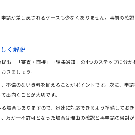
自己申請と専門家依頼の費用や期間の違い
ビザ申請の費用節約と期間短縮の実践ポイント
て申請が差し戻されるケースも少なくありません。事前の確認
東京都で選ぶビザ申請の最適な進め方を考察
申請費用の内訳と追加コストの見極め方
詳しく解説
経営管理ビザの資本金要件と準備のコツ
経営管理ビザの資本金要件と準備方法を解説
の提出」「審査・面接」「結果通知」の4つのステップに分か
ておきましょう。
500万円資本金の現状と将来の変更点を考察
ビザ申請で資本金を満たす具体的な準備手順
し、不備のない資料を揃えることがポイントです。次に、申請
って出向くことが大切です。
共同経営や借入で資本金を確保する際の注意点
経営管理ビザ申請の資本金証明書類作成法
ある場合もありますので、迅速に対応できるよう準備しておき
在留資格更新の相談窓口と活用方法
り、万が一不許可となった場合は理由の確認と再申請の検討が
ビザ申請と在留資格更新の相談窓口を解説