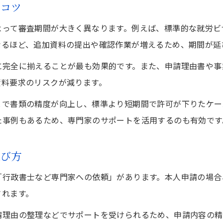
のコツ
更新申請で活用できる各種相談窓口の特徴
在留資格更新時に便利な電話相談の使い方
って審査期間が大きく異なります。例えば、標準的な就労ビザ
なるほど、追加資料の提出や確認作業が増えるため、期間が延
ビザ申請時に役立つ情報収集のポイント
行政書士無料相談を利用したビザ申請の工夫
に完全に揃えることが最も効果的です。また、申請理由書や事
ビザ申請を成功に導く書類作成と審査対策
資料要求のリスクが減ります。
ビザ申請成功のための書類作成の基本を解説
とで書類の精度が向上し、標準より短期間で許可が下りたケー
審査通過率を高めるビザ申請書類のコツ
た事例もあるため、専門家のサポートを活用するのも有効です
書類不備を防ぐビザ申請前の最終チェック法
お問い合わせはこちら
お問い合わせはこちら
選び方
ビザ申請の審査期間短縮につながる対策とは
専門家のアドバイスを活かした書類作成方法
「行政書士など専門家への依頼」があります。本人申請の場合
されます。
請理由の整理などでサポートを受けられるため、申請内容の精