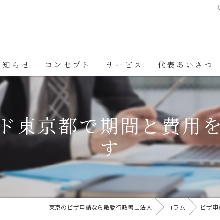
お知らせ
コンセプト
サービス
代表あいさつ
ド東京都で期間と費用
す
東京のビザ申請なら敬愛行政書士法人
コラム
ビザ申