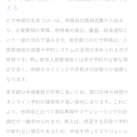
る
える
進捗確認に役立つ申請予約システムの活用法
ビザ申請の全体フローは、申請前の情報収集から始ま
ビザ申請進捗をリアルタイムで確認する方
り、必要書類の準備、申請書の提出、審査、結果通知と
法
いう一連の流れで進みます。東京都でのビザ申請は、入
入管申請予約システムの使い方と注意点
国管理局の混雑や予約システムの活用が求められる点が
申請状況通知を見逃さない進捗管理テクニ
特徴です。特に東京入国管理局では来庁予約が必要な場
ック
合が多く、申請のタイミングや手続きの段取りが重要と
ビザ申請後のステータス確認とトラブル対
なります。
策
東京都は申請者数が非常に多いため、窓口の待ち時間や
東京入国管理局の予約更新最新情報をチェ
オンライン予約の競争率が高い傾向にあります。これに
ック
より、他地域と比べて事前準備やスケジューリングの計
混雑を避けてスムーズに進めるビザ申請手順
画性が一層求められます。例えば、希望する日程で予約
ビザ申請時の混雑を避ける窓口利用のコツ
が取れない場合もあるため、余裕を持ったスケジュール