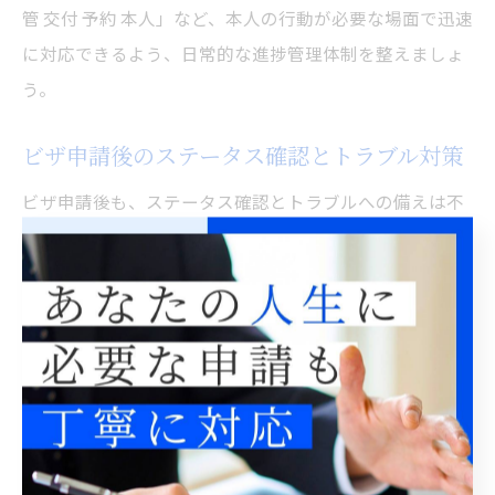
管 交付 予約 本人」など、本人の行動が必要な場面で迅速
に対応できるよう、日常的な進捗管理体制を整えましょ
う。
ビザ申請後のステータス確認とトラブル対策
ビザ申請後も、ステータス確認とトラブルへの備えは不
可欠です。審査期間中に「追加資料の提出」や「面接の
案内」など、申請内容に関する連絡が来る場合があるた
め、常に最新状況を把握することが求められます。
「東京 入国 管理局 ビザ 更新 予約」や「東京 入国 管理 局
予約 キャンセル」などのキーワードに関連し、予約状況
やキャンセル手続きもオンラインで管理できるようにな
っています。トラブル対策として、申請控えや提出書類