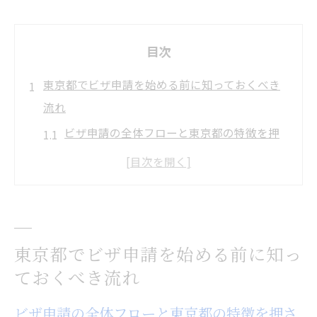
目次
東京都でビザ申請を始める前に知っておくべき
流れ
ビザ申請の全体フローと東京都の特徴を押
さえる
必要書類準備でビザ申請ミスを未然に防ぐ
コツ
東京都のビザ申請で注意したい最新ポイン
東京都でビザ申請を始める前に知っ
ト
ておくべき流れ
ビザ申請前に確認すべき手続きと相談先
入管申請予約システム活用の基本を理解す
ビザ申請の全体フローと東京都の特徴を押さ