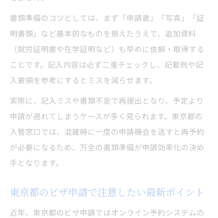
28時間ルール違反を防ぐための注意事項
書類準備のコツとしては、まず「申請書」「写真」「証
ビザ申請進行中の就労制限チェック方法
明書類」など基本的なものを揃えたうえで、追加資料
ビザ申請後の審査期間と進捗管理のコツとは
（就労証明書や在学証明など）も早めに依頼・取得する
ビザ申請後の審査期間の目安と確認方法
ことです。記入内容は必ず二重チェックし、記載例や記
進捗管理でストレスを減らすビザ申請の工
入要領を参考にするとミスを減らせます。
夫
実際に、記入ミスや書類不足で再提出となり、予定より
審査状況を効率よく把握する進捗確認術
申請が遅れてしまうケースが多く見られます。東京都の
ビザ申請後の連絡通知を見逃さない管理方
入管窓口では、混雑時に一度の申請機会を逃すと再予約
法
が必要になるため、万全の書類準備が申請効率化の決め
申請後の追加書類対応と迅速な進捗管理
手となります。
申請ミスを防ぐための書類整理と効率的な対応
東京都のビザ申請で注意したい最新ポイント
法
ビザ申請書類整理でミスを防ぐ実践ポイン
近年、東京都のビザ申請ではオンライン予約システムの