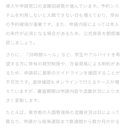
ト
導入や申請窓口の混雑回避策が進んでいます。予約シス
テムを利用しないと入館できない日も増えており、早め
効率的な対応でビザ申請の再提出リスクを
の予約確保が重要です。また、申請内容によっては本人
回避
の来庁が必須となる場合があるため、公式発表を都度確
東京都でのビザ申請に必要な書類管理術
認しましょう。
申請ミスを防ぐための進捗記録とチェック
さらに、「28時間ルール」など、学生やアルバイトを希
法
望する方に特有の就労制限や、在留資格による制約があ
書類不備をなくすためのビザ申請準備方法
るため、申請前に最新のガイドラインを確認することが
不可欠です。進捗確認もオンラインで行えるケースが増
えていますが、審査期間は申請内容や混雑状況により大
きく変動します。
たとえば、東京都の入国管理局の混雑状況は日によって
異なり、申請から結果通知まで数週間から数か月かかる