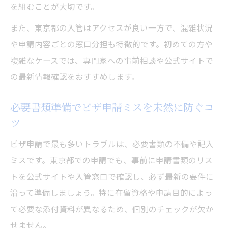
を組むことが大切です。
東京入国管理局の待ち時間短縮術を紹介
予約システム活用でスムーズな申請を目指
また、東京都の入管はアクセスが良い一方で、混雑状況
す
や申請内容ごとの窓口分担も特徴的です。初めての方や
複雑なケースでは、専門家への事前相談や公式サイトで
ピークタイムを避けるビザ申請スケジュー
の最新情報確認をおすすめします。
ル管理
効率的にビザ申請を進めるための事前対策
必要書類準備でビザ申請ミスを未然に防ぐコ
28時間ルールや就労制限の最新ポイントを解説
ツ
ビザ申請における28時間ルールの基本を理
ビザ申請で最も多いトラブルは、必要書類の不備や記入
解
ミスです。東京都での申請でも、事前に申請書類のリス
就労制限と資格外活動許可の最新動向を解
トを公式サイトや入管窓口で確認し、必ず最新の要件に
説
沿って準備しましょう。特に在留資格や申請目的によっ
東京で守るべきビザ申請後のアルバイト規
て必要な添付資料が異なるため、個別のチェックが欠か
定
せません。