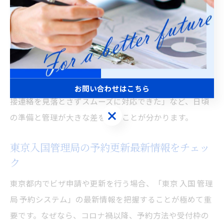
のコピー、連絡履歴を必ず保存しておき、問い合わせ時
に即座に提示できるよう準備しましょう。
もし、申請後に進捗が長期間動かない場合や、通知が届
かない場合は、直接管理局に問い合わせるか、専門家
（行政書士など）に相談するのが安心です。経験者の声
として「書類の不備に早く気づいて再提出できた」「面
お問い合わせはこちら
接連絡を見落とさずスムーズに対応できた」など、日頃
お問い合わせはこちら
の準備と管理が大きな差を生むことが分かります。
東京入国管理局の予約更新最新情報をチェッ
ク
東京都内でビザ申請や更新を行う場合、「東京 入国 管理
局 予約システム」の最新情報を把握することが極めて重
要です。なぜなら、コロナ禍以降、予約方法や受付枠の