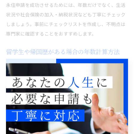
永住申請を成功させるためには、年数だけでなく、生活
状況や社会保険の加入・納税状況なども丁寧にチェック
しましょう。事前にチェックリストを作成し、不明点は
専門家に確認することをおすすめします。
留学生や帰国歴がある場合の年数計算方法
留学生や帰国歴がある方が永住権を申請する際は、年数
の計算方法に特有の注意点があります。留学ビザでの在
留期間は一部カウント対象外となる場合があり、就労ビ
ザなど他の在留資格への切り替え後から年数が計算され
ることが一般的です。
また、過去に長期帰国していた場合、その期間は「引き
続き」在留とはみなされず、在留期間から除外されるこ