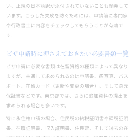
在留資格取得までの流れと最新傾向を知る
い、正規の日本語訳が添付されていないことも頻発して
います。こうした失敗を防ぐためには、申請前に専門家
ビザ申請から在留資格取得までの全体像
や行政書士に内容をチェックしてもらうことが有効で
最新のビザ申請審査傾向と東京都の現状
す。
ビザ申請後の面接や追加資料対応の流れ
近年のビザ申請処理期間の変化を分析
ビザ申請時に押さえておきたい必要書類一覧
在留資格取得後の注意点と手続き一覧
ビザ申請に必要な書類は在留資格の種類によって異なり
ますが、共通して求められるのは申請書、顔写真、パス
ポート、在留カード（更新や変更の場合）、そして身元
保証書などです。東京都では、さらに追加資料の提出を
求められる場合も多いです。
特に永住権申請の場合、住民税の納税証明書や課税証明
書、在職証明書、収入証明書、住民票、そして過去の在