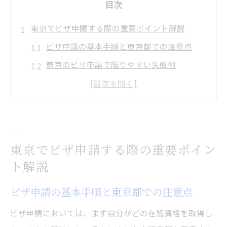
目次
東京でビザ申請する際の重要ポイント解説
ビザ申請の基本手順と東京都での注意点
東京のビザ申請で陥りやすい失敗例
ビザ申請時に押さえておきたい必要書類一
覧
東京都のビザ申請窓口での具体的な流れ
ビザ申請を円滑に進めるための準備方法
東京でビザ申請する際の重要ポイン
永住権取得に向けた年数要件の考え方
ト解説
ビザ申請で問われる永住権の年数要件とは
ビザ申請の基本手順と東京都での注意点
永住権申請の年表作成と過去の在留歴管理
ビザ申請における「引き続き」在留の定義
ビザ申請においては、まず自分がどの在留資格を取得し
東京での永住権申請に必要な年数と注意点