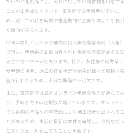
たいのかを明確にし、それに応じた申請書類を用意する
留学生や帰国歴がある場合の年数計算方法
ことが出発点となります。東京都では申請者が多いた
め、窓口での待ち時間や審査期間が全国平均よりも長引
書類準備で押さえるべきビザ申請のコツ
く傾向がみられます。
ビザ申請で用意すべき書類の完全リスト解
説
申請は原則として東京都内の出入国在留管理局（入管）
で行い、申請書の記載内容や添付書類の不備があると受
書類不備がビザ申請審査に与える影響とは
理されないケースもあります。特に、永住権や就労系ビ
ビザ申請用の証明写真や履歴書の作成ポイ
ザ申請の場合、過去の在留状況や納税記録など厳格な審
ント
査が行われるため、十分な準備が不可欠です。
理由書でビザ申請の真正性を伝えるコツ
また、東京都では最近オンライン申請の導入が進んでお
ビザ申請時の追加資料請求を防ぐ方法
り、手続き方法の選択肢が増えていますが、オンライン
ビザ申請審査期間を見据えた賢いスケジューリ
でも書類の不備や内容確認により補正指示が出されるこ
ング
とがあるため、事前に最新の要件を確認し、余裕を持っ
ビザ申請の審査期間を考慮した計画立案術
たスケジュールを立てることが重要です。