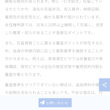
厳格な傾向が見られます。特に「引き続き」在留してい
るかどうかや、過去の在留状況、収入要件、納税記録、
雇用先の安定性など、細かな基準が設けられています。
永住権申請では、日本に10年以上継続して在留し、安定
した職業・収入があることが重要なポイントです。
また、在留資格ごとに異なる審査ポイントが存在するた
め、自身の申請内容に応じた最新基準を確認することが
欠かせません。例えば、家族滞在ビザでは扶養能力や家
族構成、就労ビザでは会社の経営状態や雇用契約内容も
審査対象となります。
審査基準をクリアできていない場合は、追加資料の提出
や説明を求められることも多いです。不安な場合は、行
政書士などの専門家に事前相談することで、審査落ちの
お問い合わせ
リスクを低減できます。審査基準は定期的に見直される