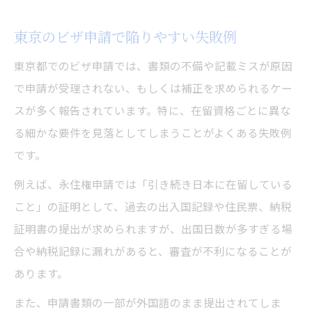
東京のビザ申請審査が長期化する背景とは
家族計画に役立つビザ申請スケジューリン
東京のビザ申請で陥りやすい失敗例
グ
東京都でのビザ申請では、書類の不備や記載ミスが原因
ビザ申請書類提出のタイミングと注意点
で申請が受理されない、もしくは補正を求められるケー
審査期間中の生活設計と備えのポイント
スが多く報告されています。特に、在留資格ごとに異な
失敗しやすい東京のビザ申請注意点を確認
る細かな要件を見落としてしまうことがよくある失敗例
ビザ申請で多い書類不備と再提出のリスク
です。
東京でのビザ申請で気をつけたい審査基準
例えば、永住権申請では「引き続き日本に在留している
オーバーワークや在留違反が審査に与える
こと」の証明として、過去の出入国記録や住民票、納税
影響
証明書の提出が求められますが、出国日数が多すぎる場
ビザ申請時の自己チェックポイントを解説
合や納税記録に漏れがあると、審査が不利になることが
あります。
行政書士ブログ事例に学ぶ申請ミスの回避
策
また、申請書類の一部が外国語のまま提出されてしま