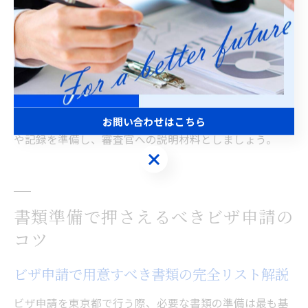
とがあります。東京都入管では、出入国の記録やビザ変
更の履歴をもとに厳格に審査されるため、年数計算のミ
スが致命的なリスクとなりかねません。
実際の計算に不安がある場合は、行政書士などの専門家
に相談し、個々の状況に応じた正確な年数を算出しても
らうことが、失敗を避けるコツです。必要に応じて年表
お問い合わせはこちら
や記録を準備し、審査官への説明材料としましょう。
お問い合わせはこちら
書類準備で押さえるべきビザ申請の
コツ
ビザ申請で用意すべき書類の完全リスト解説
ビザ申請を東京都で行う際、必要な書類の準備は最も基