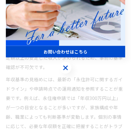
ビザ申請で重要な年収基準の見極め方
ビザ申請において年収基準は、審査の合否に大きく影響
する最重要ポイントです。東京都での申請では、申請者
の生活基盤の安定性を示す客観的な指標として年収が重
視されます。特に永住許可や家族滞在ビザなどでは、一
お問い合わせはこちら
定額以上の安定した収入が求められるため、事前の基準
お問い合わせはこちら
確認が不可欠です。
年収基準の見極めには、最新の「永住許可に関するガイ
ドライン」や申請時点での運用通知を参照することが重
要です。例えば、永住権申請では「年収300万円以上」
が一つの目安となることが多いですが、家族構成や年
齢、職業によっても判断基準が変動します。個別の事情
に応じて、必要な年収額を正確に把握することがトラブ