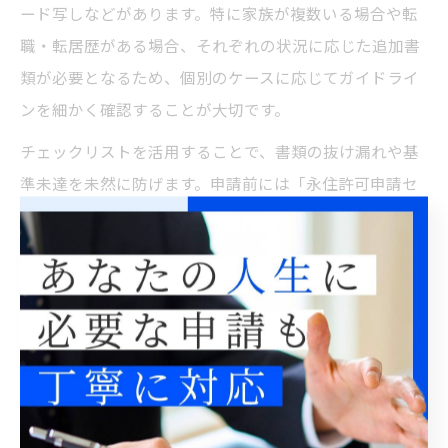
ード写しなどがあります。特に家族が複数いる場合や転
職・転居歴がある場合、それぞれの状況に応じた追加書
類が必要となるため、個別のケースに応じてガイドライ
ンを細かく確認することが大切です。
チェックリストを活用することで、書類の抜け漏れや基
準未達を未然に防げます。申請前には「永住許可申請セ
ルフチェックシート」を参照し、万全の準備を整えてお
くことが、審査期間の短縮や追加資料提出の回避につな
がります。
年収要件から見るビザ申請の現実的
基準