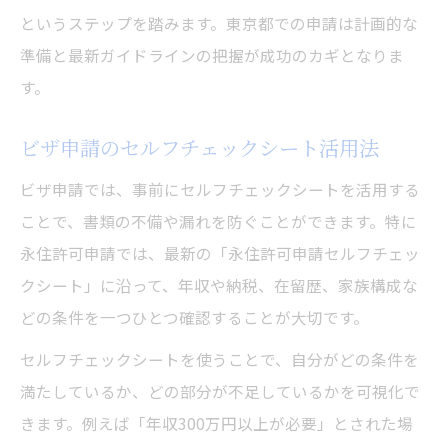
家族の在留資格変更とビザ申請の連携法
というステップを踏みます。東京都での申請は計画的な
準備と最新ガイドラインの把握が成功のカギとなりま
東京でビザ申請審査期間が長引く理由
す。
東京のビザ申請審査期間が長引く背景
ビザ申請後に追加書類を求められる要因
ビザ申請のセルフチェックシート活用法
審査期間短縮のための事前準備ポイント
ビザ申請では、事前にセルフチェックシートを活用する
ビザ申請審査で見落としやすい注意事項
ことで、書類の不備や漏れを防ぐことができます。特に
審査標準期間と実際の処理期間の違い
永住許可申請では、最新の「永住許可申請セルフチェッ
書類整理で差が出るビザ申請の重要ポイント
クシート」に沿って、年収や納税、在留歴、家族構成な
ビザ申請の書類整理で押さえる実務手順
どの条件を一つひとつ確認することが大切です。
書類不備を防ぐビザ申請のチェックリスト
セルフチェックシートを使うことで、自分がどの条件を
ビザ申請成功に導く証明書類の整え方
満たしているか、どの部分が不足しているかを可視化で
翻訳やコピーが必要な書類の注意点
きます。例えば「年収300万円以上が必要」とされた場