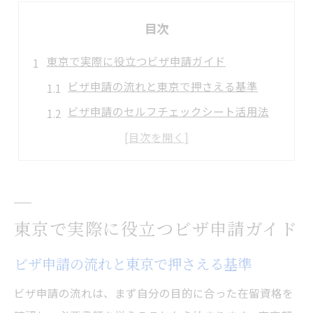
目次
東京で実際に役立つビザ申請ガイド
ビザ申請の流れと東京で押さえる基準
ビザ申請のセルフチェックシート活用法
ビザ申請で求められる書類整理のコツ
永住許可ガイドライン最新動向と注意点
ビザ申請の手数料や手続き期間の目安
永住許可ガイドラインの最新改訂解説
東京で実際に役立つビザ申請ガイド
永住許可に関するガイドライン改訂要点
ビザ申請の流れと東京で押さえる基準
ビザ申請で確認すべき最新基準と変更点
令和7年・8年改訂の永住許可基準を解説
ビザ申請の流れは、まず自分の目的に合った在留資格を
ガイドライン改訂がビザ申請に与える影響