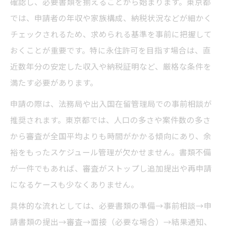
確認し、必要書類を揃えることから始まります。東京都
では、申請者の年収や家族構成、納税状況などが細かく
実務で見落としがちな新要件のチェック法
チェックされるため、求められる基準を事前に把握して
年収要件から見るビザ申請の現実的基準
おくことが重要です。特に永住許可を目指す場合は、直
ビザ申請で重要な年収基準の見極め方
近数年分の安定した収入や納税証明など、厳格な条件を
永住権と年収300万円の審査ポイント解説
満たす必要があります。
ビザ申請時に必要な年収証明の準備方法
申請の際は、法務局や出入国在留管理局での事前相談が
年収要件の条件緩和とその適用可能性
推奨されます。東京都では、人口の多さや案件数の多さ
ビザ申請で世帯収入と本人収入の違い
から審査が全国平均よりも時間がかかる傾向にあり、余
家族を含むビザ申請手続きの注意点
裕をもったスケジュール管理が欠かせません。書類不備
ビザ申請で家族を含める際の要注意事項
が一件でもあれば、審査がストップし追加提出や再申請
永住申請家族滞在の審査基準と実務の違い
になるケースも少なくありません。
家族構成別のビザ申請書類まとめ方
具体的な流れとしては、必要書類の準備→事前相談→申
家族帯同ビザ申請で失敗しないポイント
請書類の提出→審査→面接（必要な場合）→結果通知、