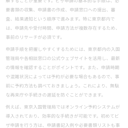
解することが重要です。ビザ申請の基本的な手順は、必
ビザ申請前に確認すべき東京都の窓口情報
要書類の収集、申請書の作成、申請窓口への提出、審
申請ミスを防ぐためのビザ申請前チェック
査、結果通知という順序で進みます。特に東京都内で
ポイント
は、申請先や受付時間、申請方法が複数存在するため、
事前のリサーチが必須です。
ビザ申請のための受付時間と予約方法の確
認
申請手順を把握しやすくするためには、東京都内の入国
必要書類の確認が申請成功の近道に
管理局や各相談窓口の公式ウェブサイトを活用し、最新
の情報を確認することがポイントです。また、申請時期
ビザ申請で求められる必要書類の基本を解
や混雑状況によっては予約が必要な場合もあるので、事
説
前に予約方法も調べておきましょう。これにより、無駄
東京都でビザ申請時に必要な書類一覧と準
な再来庁や手続きの遅延を防ぐことができます。
備方法
書類不備を防ぐためのビザ申請チェックリ
例えば、東京入国管理局ではオンライン予約システムが
スト
導入されており、効率的な手続きが可能です。初めてビ
ザ申請を行う方は、申請書記入例や必要書類リストも事
ビザ申請で追加書類が必要なケースとは何