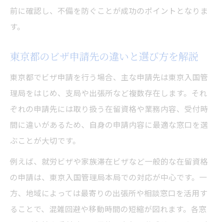
前に確認し、不備を防ぐことが成功のポイントとなりま
か
す。
ビザ申請成功のための書類準備と管理方法
東京でビザ申請先を選ぶポイント解説
東京都のビザ申請先の違いと選び方を解説
ビザ申請先の種類と東京都内での選び方
東京都でビザ申請を行う場合、主な申請先は東京入国管
在留資格別に異なるビザ申請窓口の特徴
理局をはじめ、支局や出張所など複数存在します。それ
東京のビザ申請先選びで重視すべきポイン
ぞれの申請先には取り扱う在留資格や業務内容、受付時
ト
間に違いがあるため、自身の申請内容に最適な窓口を選
ビザ申請時に利用できる東京都内の相談窓
ぶことが大切です。
口
例えば、就労ビザや家族滞在ビザなど一般的な在留資格
ビザ申請先を選ぶ際の受付時間と予約の重
の申請は、東京入国管理局本局での対応が中心です。一
要性
方、地域によっては最寄りの出張所や相談窓口を活用す
申請前に知るべき相談窓口と受付時間
ることで、混雑回避や移動時間の短縮が図れます。各窓
東京都内のビザ申請相談窓口の利用方法