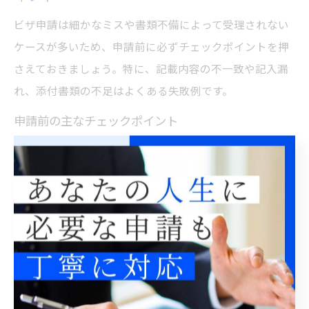
ビザ申請は細かなミスや書類不備によって受理されない
ケースが多いため、申請前に必ずチェックポイントを押
さえておきましょう。特に、記載内容の不一致や記入漏
れ、添付書類の不足はよくある失敗例です。
申請前の主なチェックポイント
全ての書類が最新かつ有効期限内であるか
申請書の記入漏れや誤記がないか
証明写真の規格やサイズが指定通りか
実際に、必要書類の一部が古かったために再申請となっ
た事例や、記入ミスで追加説明を求められたケースも少
なくありません。書類はコピーをとっておき、原本と照
合しながら最終確認することで、こうしたミスを未然に
防げます。