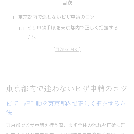
目次
東京都内で迷わないビザ申請のコツ
ビザ申請手順を東京都内で正しく把握する
方法
東京都のビザ申請先の違いと選び方を解説
ビザ申請で必要な準備と失敗しないポイン
ト
ビザ申請の流れと東京都内での注意事項
東京都内で迷わないビザ申請のコツ
東京都でのビザ申請先を比較するメリット
ビザ申請を円滑に進める準備方法とは
ビザ申請手順を東京都内で正しく把握する方
東京都内で円滑にビザ申請するための事前
法
準備
東京都でビザ申請を行う際、まず全体の流れを正確に理
ビザ申請の必要書類を効率よく揃えるコツ