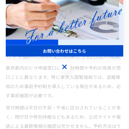
また、疑問点や不明点があれば必ず事前に入国管理局の
相談窓口や専門家に問い合わせることが重要です。経験
者の声として「事前に窓口へ連絡して不安を解消でき
た」という意見も多く聞かれます。
お問い合わせはこちら
ビザ申請のための受付時間と予約方法の確認
お問い合わせはこちら
東京都内のビザ申請窓口は、受付時間や予約の有無が窓
口ごとに異なります。特に東京入国管理局では、混雑緩
和のため事前予約制を導入している場合があるため、必
ず事前確認が必要です。
受付時間は平日の午前・午後に区分されていることが多
く、閉庁日や特別休暇などもあるため、公式サイトや電
話による最新情報の確認は欠かせません。予約方法はウ