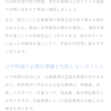
口の所在地や受付時間、予約の有無は公式サイトや電話
ビザ申請前に確認すべき受付時間のポイン
での問い合わせで事前に確認しましょう。
ト
また、窓口ごとに必要書類や申請方法が若干異なる場合
東京入国管理局の問い合わせ電話と予約方
があるため、事前に各申請先の案内を確認し、適切な場
法
所を選ぶことが失敗防止につながります。自分のケース
ビザ申請で役立つ東京都内の相談先一覧
に合った申請先を選ぶことで、手続きが円滑に進みやす
受付時間外のビザ申請時の注意点と対策
くなります。
ビザ申請で再来庁を防ぐための実務知識
ビザ申請で必要な準備と失敗しないポイント
ビザ申請で再来庁を防ぐための実践ポイン
ト
ビザ申請の成功には、必要書類の正確な準備が欠かせま
せん。東京都内で求められる主な書類は、申請書、写
東京都のビザ申請でよくあるミスと対策例
真、パスポート、在留カード、理由書、身元保証書など
書類不備によるビザ申請再提出を防ぐ方法
がありますが、在留資格によって追加書類が必要になる
ビザ申請前にチェックしたい必要資料の一
場合もあります。
覧