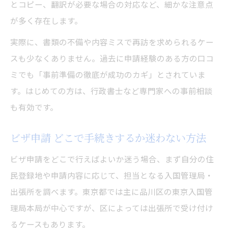
とコピー、翻訳が必要な場合の対応など、細かな注意点
東京都でのビザ申請を無駄なく進める秘訣
が多く存在します。
ビザ申請の流れを最短にするためのコツ
実際に、書類の不備や内容ミスで再訪を求められるケー
ビザ申請 必要書類のチェックリスト活用法
スも少なくありません。過去に申請経験のある方の口コ
ミでも「事前準備の徹底が成功のカギ」とされていま
す。はじめての方は、行政書士など専門家への事前相談
も有効です。
ビザ申請 どこで手続きするか迷わない方法
ビザ申請をどこで行えばよいか迷う場合、まず自分の住
民登録地や申請内容に応じて、担当となる入国管理局・
出張所を調べます。東京都では主に品川区の東京入国管
理局本局が中心ですが、区によっては出張所で受け付け
るケースもあります。