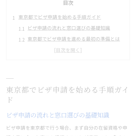
目次
東京都でビザ申請を始める手順ガイド
ビザ申請の流れと窓口選びの基礎知識
東京都でビザ申請を進める最初の準備とは
ビザ申請 どこで手続きするか迷わない方法
東京 入国管理局でのビザ申請のポイント
ビザ申請 必要書類 日本で注意すべき点
必要書類の準備から予約方法まで徹底解説
東京都でビザ申請を始める手順ガイ
ビザ申請に必須の書類一覧と準備のコツ
ド
東京 入国管理局 予約の手順と注意事項
ビザ申請の流れと窓口選びの基礎知識
ビザ申請書類の漏れを防ぐチェックポイン
ト
ビザ申請を東京都で行う場合、まず自分の在留資格や申
東京 入国 管理局 予約の取り方の実践例