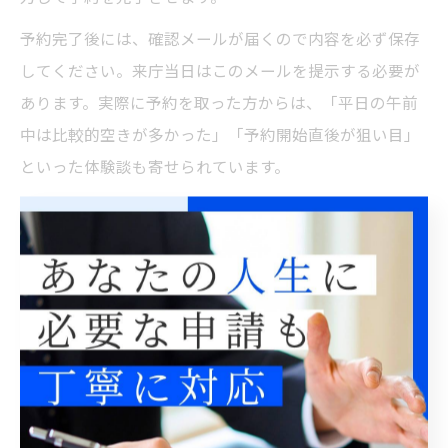
予約完了後には、確認メールが届くので内容を必ず保存
してください。来庁当日はこのメールを提示する必要が
あります。実際に予約を取った方からは、「平日の午前
中は比較的空きが多かった」「予約開始直後が狙い目」
といった体験談も寄せられています。
予約システムの操作が不安な場合は、窓口や電話での問
い合わせも可能です。特に初めて予約を取る方は、事前
に操作方法を確認しておくとスムーズです。万一、予約
が取れない場合でも、キャンセル待ちや別日程への振り
替えも柔軟に対応できるよう準備しておきましょう。
ビザ申請 必要書類 日本でよくある質問と回
答