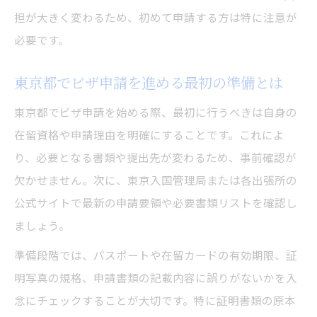
東京 入国管理局 問い合わせ 電話の使い方
担が大きく変わるため、初めて申請する方は特に注意が
窓口でのビザ申請時の注意点と対策方法
必要です。
混雑や予約トラブルを避ける方法とは
東京都でビザ申請を進める最初の準備とは
ビザ申請の混雑を避ける賢い予約術
東京都でビザ申請を始める際、最初に行うべきは自身の
東京 入国 管理局 予約の押さえておきたいコ
在留資格や申請理由を明確にすることです。これによ
ツ
り、必要となる書類や提出先が変わるため、事前確認が
ビザ申請でトラブルを回避するための注意
欠かせません。次に、東京入国管理局または各出張所の
点
公式サイトで最新の申請要領や必要書類リストを確認し
予約変更や問い合わせ時の正しい対応方法
ましょう。
混雑時間帯を避けてビザ申請を進める方法
準備段階では、パスポートや在留カードの有効期限、証
効率良く東京都でビザ申請を終えるコツ
明写真の規格、申請書類の記載内容に誤りがないかを入
ビザ申請を東京都で効率良く終える方法
念にチェックすることが大切です。特に証明書類の原本
書類準備と予約管理で時短するポイント