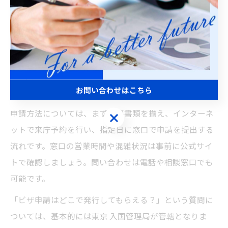
東京都でビザ申請を行う際によく寄せられる質問には、
「どこで申請できるのか」「必要書類は何か」「申請は
どのように進めるのか」があります。ビザ申請は、原則
として東京 入国管理局で行い、必要書類は申請内容によ
って異なりますが、申請書、写真、パスポート、在留カ
お問い合わせはこちら
ードは必須です。
申請方法については、まず必要書類を揃え、インターネ
お問い合わせはこちら
ットで来庁予約を行い、指定日に窓口で申請を提出する
流れです。窓口の営業時間や混雑状況は事前に公式サイ
トで確認しましょう。問い合わせは電話や相談窓口でも
可能です。
「ビザ申請はどこで発行してもらえる？」という質問に
ついては、基本的には東京 入国管理局が管轄となりま