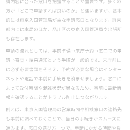
請内容に合った窓口を把握することが重要です。多くの
ビザ申請 必要書類 日本でよくある質問と回
方が「どこで申請すれば良いのか」と迷いますが、基本
答
的には東京入国管理局が主な申請窓口となります。東京
都内には本局のほか、品川区の東京入国管理局や出張所
初めての方も安心なビザ申請の進め方
も存在します。
ビザ申請 初心者が知るべき進め方の基本
申請の流れとしては、事前準備→来庁予約→窓口での申
東京都でビザ申請する際の安心ポイント
請→審査・結果通知という手順が一般的です。来庁前に
ビザ申請 どこで相談できるかを調べる方法
は必ず必要書類をそろえ、予約が必要な場合はインター
東京 入国管理局 相談 窓口の活用術
ネットや電話で事前に手続きを済ませましょう。窓口に
初めてのビザ申請で失敗しない準備方法
よって受付時間や混雑状況が異なるため、事前に最新情
ビザ申請で気をつけたい窓口利用のポイント
報を確認することがトラブル防止につながります。
ビザ申請の窓口利用で気をつけるべきこと
例えば、東京入国管理局の営業時間や相談窓口の連絡先
東京 入国管理局 営業 時間と受付ルール
も事前に調べておくことで、当日の手続きがスムーズに
ビザ申請 どこで待ち時間を短縮できるか
進みます。窓口の選び方一つで、申請にかかる時間や負