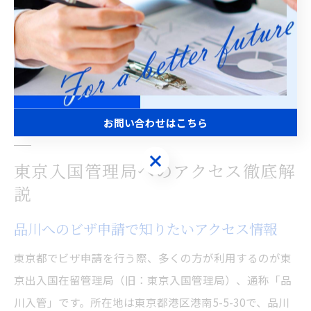
また、東京都には無料相談窓口や多言語対応のサービス
も整備されているため、言語や書類作成に不安がある方
でも安心して利用できます。困ったときは専門家や相談
窓口を活用し、確実に申請を進めることが成功のポイン
トです。
お問い合わせはこちら
お問い合わせはこちら
東京入国管理局へのアクセス徹底解
説
品川へのビザ申請で知りたいアクセス情報
東京都でビザ申請を行う際、多くの方が利用するのが東
京出入国在留管理局（旧：東京入国管理局）、通称「品
川入管」です。所在地は東京都港区港南5-5-30で、品川