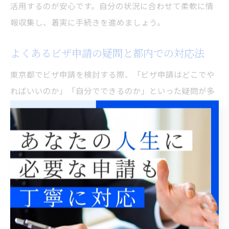
活用するのが安心です。自分の状況に合わせて柔軟に情
報収集し、着実に手続きを進めましょう。
よくあるビザ申請の疑問と都内での対応法
東京都でビザ申請を検討する際、「ビザ申請はどこでや
ればいいのか」「自分でできるのか」といった疑問が多
く寄せられます。基本的には、東京入国管理局（品川）
で手続きを行い、必要に応じて予約や相談窓口を利用す
るのが一般的です。
自分でビザ申請を進める場合、公式サイトの案内やFAQ
を活用し、不明点は電話や窓口で質問しましょう。混雑
状況や電話がつながらない場合もあるため、時間に余裕
を持った計画が重要です。