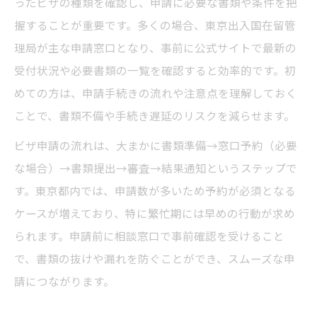
ったビザの種類を確認し、申請に必要な書類や条件を把
東京都で自分で進めるビザ申請実践例
握することが重要です。多くの場合、東京出入国在留管
理局が主な申請窓口となり、事前に公式サイトで最新の
よくあるビザ申請の疑問と都内での対応法
受付状況や必要書類の一覧を確認すると効率的です。初
東京入国管理局へのアクセス徹底解説
めての方は、申請手続きの流れや注意点を理解しておく
品川へのビザ申請で知りたいアクセス情報
ことで、書類不備や手続き遅延のリスクを減らせます。
東京入国管理局までのルートと移動手順
ビザ申請の流れは、大まかに書類準備→窓口予約（必要
ビザ申請時のアクセス注意点と混雑回避策
な場合）→書類提出→審査→結果通知というステップで
入国管理局窓口の場所と受付時間まとめ
す。東京都内では、申請数が多いため予約が必須となる
東京でのビザ申請に便利な交通手段の選び
ケースが増えており、特に繁忙期には早めの行動が求め
方
られます。申請前に相談窓口で事前確認を受けること
予約や窓口選択で失敗しないコツ
で、書類の抜けや漏れを防ぐことができ、スムーズな申
ビザ申請時の予約方法と窓口選びのポイン
請につながります。
ト