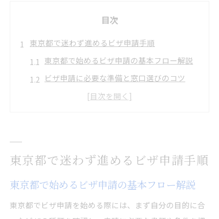
目次
東京都で迷わず進めるビザ申請手順
東京都で始めるビザ申請の基本フロー解説
ビザ申請に必要な準備と窓口選びのコツ
東京で失敗しないビザ申請手続きの流れ
管理局へのアクセスとビザ申請受付の流れ
ビザ申請の最新情報と東京都内の相談窓口
初めてでも安心のビザ申請実践ガイド
東京都で迷わず進めるビザ申請手順
初めてのビザ申請で押さえるべきポイント
東京都で始めるビザ申請の基本フロー解説
ビザ申請に役立つ東京都の問い合わせ活用
術
東京都でビザ申請を始める際には、まず自分の目的に合
初心者向けビザ申請のステップ別解説