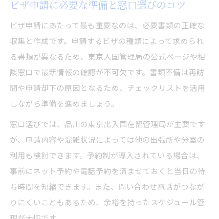
ビザ申請に必要な準備と窓口選びのコツ
東京入国管理局の予約手順と注意事項
混雑を避けるビザ申請の時間帯とコツ
ビザ申請にあたって最も重要なのは、必要書類の正確な
窓口選択で間違えないためのビザ申請知識
収集と作成です。申請するビザの種類によって求められ
る書類が異なるため、東京入国管理局の公式ページや相
ビザ申請の予約確認と当日の流れ解説
談窓口で最新情報の確認が不可欠です。書類不備は再訪
必要書類の準備と問い合わせ先まとめ
問や申請却下の原因となるため、チェックリストを活用
ビザ申請で必要な書類と準備の手順
しながら準備を進めましょう。
東京都で書類不備を防ぐビザ申請対策
窓口選びでは、品川の東京出入国在留管理局が主要です
問い合わせ先とビザ申請サポート窓口一覧
が、申請内容や混雑状況によっては他の出張所や分室の
東京都のビザ申請で書類を整えるポイント
利用も検討できます。予約制が導入されている場合は、
ビザ申請時の相談方法と問い合わせのコツ
事前にネット予約や電話予約を済ませておくと当日の待
自分で完結できるビザ申請の極意
ち時間を短縮できます。また、問い合わせ電話がつなが
ビザ申請を自分で進めるための実践ガイド
りにくいこともあるため、余裕を持ったスケジュール管
東京都で自己完結型ビザ申請のポイント
理が大切です。