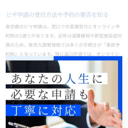
ビザ申請の受付方法や予約の要否を知る
東京都のビザ申請は、窓口での直接受付とオンライン予
約制の2通りがあります。近年は混雑緩和や新型感染症対
策のため、東京入国管理局では多くの手続きが「事前予
約制」となっています。特に品川庁舎では、オンライン
での来庁予約が必須となるケースが増えており、予約な
しの場合は受付ができないこともあるため要注意です。
予約手続きは東京入国管理局の公式サイトから行え、希
望日時や手続き内容を入力して完了します。予約後は、
受付番号や予約確認メールを必ず保存し、当日は必要書
類と一緒に持参しましょう。混雑する時期や新しい制度
の導入時には、予約枠が早期に埋まることもあるため、