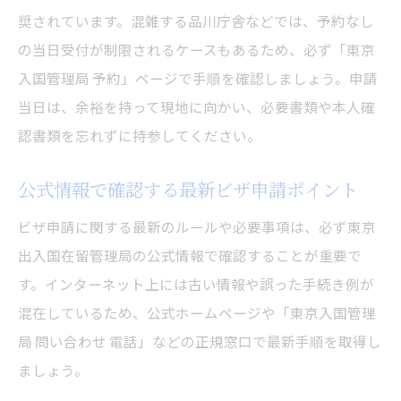
東京都で適用されるビザ申請最新ルール解
奨されています。混雑する品川庁舎などでは、予約なし
説
の当日受付が制限されるケースもあるため、必ず「東京
ビザ申請の法改正や運用変更に注意しよう
入国管理局 予約」ページで手順を確認しましょう。申請
東京入国管理局の受付手順を最新情報で更
当日は、余裕を持って現地に向かい、必要書類や本人確
新
認書類を忘れずに持参してください。
ビザ申請に必要な書類の変更点を東京都で
確認
公式情報で確認する最新ビザ申請ポイント
申請予約や受付方法の最新事情をチェック
ビザ申請に関する最新のルールや必要事項は、必ず東京
入国管理局での申請時に注意したい点
出入国在留管理局の公式情報で確認することが重要で
東京都の入国管理局でビザ申請時の注意点
す。インターネット上には古い情報や誤った手続き例が
混在しているため、公式ホームページや「東京入国管理
ビザ申請当日の持ち物と受付流れの確認
局 問い合わせ 電話」などの正規窓口で最新手順を取得し
品川庁舎での待ち時間や混雑への対策法
ましょう。
追加書類や面接が必要な場合の対応方法