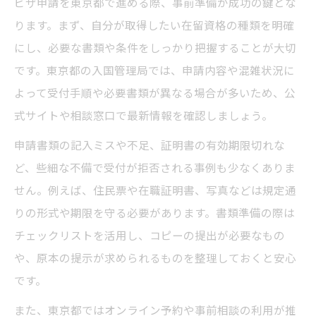
ビザ申請を東京都で進める際、事前準備が成功の鍵とな
ビザ申請の受付方法や予約の要否を知る
ります。まず、自分が取得したい在留資格の種類を明確
にし、必要な書類や条件をしっかり把握することが大切
東京都で失敗しない書類準備のポイント
です。東京都の入国管理局では、申請内容や混雑状況に
予約や窓口選びのポイントを解説
よって受付手順や必要書類が異なる場合が多いため、公
ビザ申請の予約は東京都で必要かを見極め
式サイトや相談窓口で最新情報を確認しましょう。
る
申請書類の記入ミスや不足、証明書の有効期限切れな
東京入国管理局の窓口選びで失敗しない方
ど、些細な不備で受付が拒否される事例も少なくありま
法
せん。例えば、住民票や在職証明書、写真などは規定通
ビザ申請に最適な相談窓口の利用ガイド
りの形式や期限を守る必要があります。書類準備の際は
受付時間や混雑状況を東京都で把握するコ
チェックリストを活用し、コピーの提出が必要なもの
ツ
や、原本の提示が求められるものを整理しておくと安心
オンライン予約と電話問い合わせの違い
です。
最新のビザ申請ルールを東京都で確認
また、東京都ではオンライン予約や事前相談の利用が推