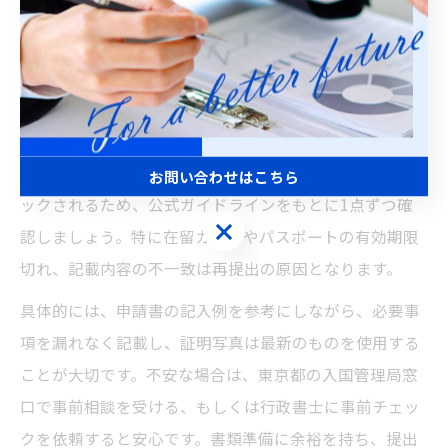
余裕を持った計画が重要です。
東京都で失敗しない書類準備のポイント
ビザ申請で最も多い失敗例は「書類不備」と「記載ミ
ス」です。東京都の入国管理局では、書類の細かな記載
内容や証明書類の有効期限、写真の規格など厳しくチェ
お問い合わせはこちら
ックされるため、公式ガイドラインをもとに1点ずつ確
お問い合わせはこちら
認しましょう。特に在留カードやパスポートの有効期限
切れ、記載内容の不一致は再提出の原因となります。
具体的には、申請書の記入例を参考にしながら、必要事
項を漏れなく記載し、証明写真は最新のものを使用する
ことが大切です。不安な場合は、東京都の入国管理局窓
口で事前相談を受ける、もしくは行政書士に事前チェッ
クを依頼すると安心です。書類準備に余裕を持ち、提出