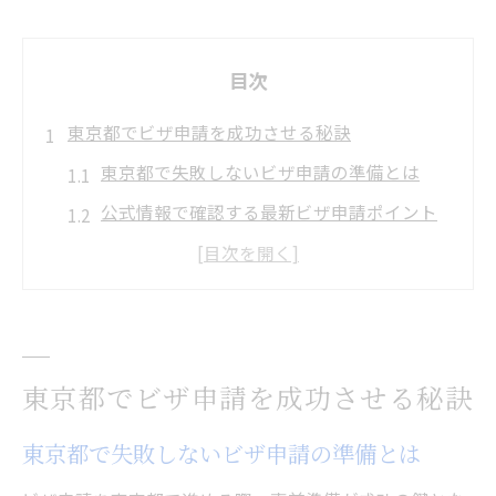
目次
東京都でビザ申請を成功させる秘訣
東京都で失敗しないビザ申請の準備とは
公式情報で確認する最新ビザ申請ポイント
ビザ申請の流れを東京都で把握するコツ
東京入国管理局のビザ申請成功事例紹介
自分のケースに合うビザ申請方法を知る
自分でできるビザ申請の基本手順
東京都でビザ申請を成功させる秘訣
東京都で自分で進めるビザ申請の基礎
東京都で失敗しないビザ申請の準備とは
ビザ申請の流れと必要書類を整理しよう
本人申請と代理申請の違いを東京都で解説