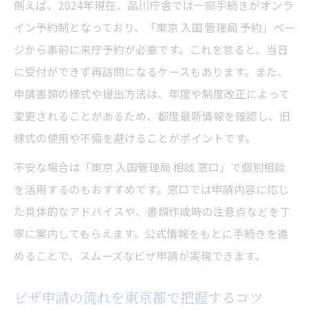
例えば、2024年現在、品川庁舎では一部手続きがオンラ
申請後の進捗確認や問い合わせ先の案内
イン予約制となっており、「東京 入国 管理局 予約」ペー
品川庁舎へのアクセス情報と流れ紹介
ジから事前に来庁予約が必要です。これを怠ると、当日
ビザ申請時に役立つ品川庁舎アクセス方法
に受付ができず再訪問になるケースもあります。また、
東京都品川の入国管理局利用の流れ解説
申請書類の様式や提出方法は、年度や制度改正によって
品川庁舎の受付レーンや案内ポイント紹介
変更されることがあるため、都度最新情報を確認し、旧
ビザ申請で迷わないための入館手順を確認
様式の使用や不備を避けることがポイントです。
品川庁舎での予約・受付フロー徹底ガイド
不安な場合は「東京 入国管理局 相談 窓口」で個別相談
を活用するのもおすすめです。窓口では申請内容に応じ
た具体的なアドバイスや、書類作成時の注意点などを丁
寧に案内してもらえます。公式情報をもとに手続きを進
めることで、スムーズなビザ申請が実現できます。
ビザ申請の流れを東京都で把握するコツ