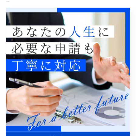
--
就労ビザ
永住権
高度人材
< 前のページ
一覧に戻る
次のページ >
関連タグ
#行政書士
#ビザ申請
#在留資格
カテゴリー
Categories