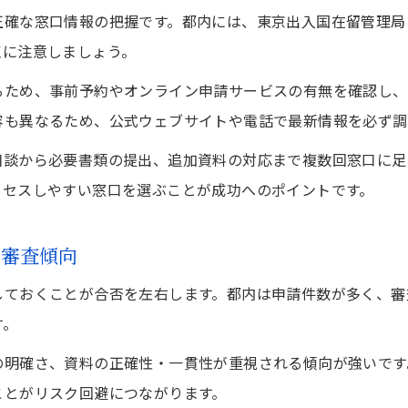
ビザ申請で東京都を利用する際の注意点まとめ
正確な窓口情報の把握です。都内には、東京出入国在留管理局
東京都ならではのビザ申請支援制度の特徴
点に注意しましょう。
ビザ申請検討時に東京都を選ぶリスクと回避策
るため、事前予約やオンライン申請サービスの有無を確認し、
東京都の多様な申請窓口を活用するメリット
容も異なるため、公式ウェブサイトや電話で最新情報を必ず調
手続きがスムーズになる東京都の活用術
相談から必要書類の提出、追加資料の対応まで複数回窓口に足
ビザ申請検討時に役立つ東京都の手続き簡略化方法
クセスしやすい窓口を選ぶことが成功へのポイントです。
東京都でビザ申請を効率化する相談窓口の使い方
ビザ申請検討者が実践できる東京都のサポート活用術
お問い合わせはこちら
お問い合わせはこちら
の審査傾向
東京都のビザ申請手続きでつまずかないためのポイン
しておくことが合否を左右します。都内は申請件数が多く、審
ビザ申請検討時に選択肢となる東京都の支援策
す。
の明確さ、資料の正確性・一貫性が重視される傾向が強いです
ことがリスク回避につながります。