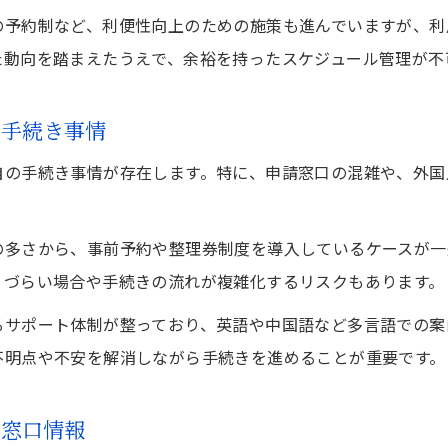
東京都でのビザ申請準備における審査基準の確認
の予約制など、利便性向上のための施策も進んでいますが、利
ビザ申請検討をスムーズにする東京都の情報収集方法
た動向を踏まえたうえで、余裕を持ったスケジュール管理が不
東京都でビザ申請準備を進める際の計画立案術
の手続き事情
ビザ申請検討者が東京都で確認すべき注意点
申請却下を防ぐための東京都の対策法
自の手続き事情が存在します。特に、申請窓口の混雑や、外国
ビザ申請検討で東京都が重視する却下理由の把握
東京都でビザ申請却下を防ぐための書類作成対策
の多さから、事前予約や整理券制度を導入しているケースが一
ビザ申請検討時に効果的な東京都の事前チェック法
りづらい場合や手続きの流れが複雑化するリスクもあります。
東京都で多いビザ申請却下事例とその回避策
るサポート体制が整っており、英語や中国語など多言語での案
ビザ申請検討時に相談すべき東京都の専門窓口
不明点や不安を解消しながら手続きを進めることが重要です。
ビザ申請で東京都を選ぶ利点と注意点
い窓口情報
東京都でビザ申請検討する際の代表的な利点とは