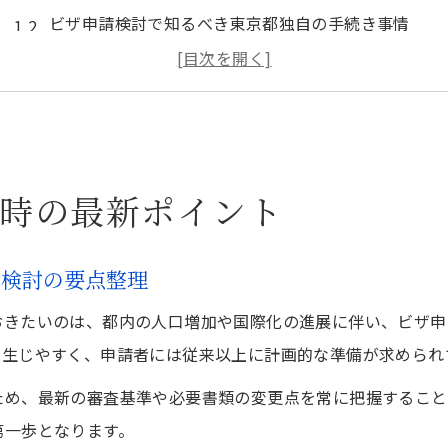
ビザ申請検討で知るべき東京都独自の手続き事情
東京都でビザ申請検討時に押さえたい窓口情報
ビザ申請検討者が注目すべき東京都の審査傾向
東京都でのビザ申請検討に役立つ最新サポート情報
ビザ申請の成功を目指す東京都の秘訣
時の最新ポイント
東京都でビザ申請成功率を上げるための重要ポイント
ビザ申請に強い東京都の専門家活用術
請検討の要点整理
東京都でビザ申請を有利に進めるための準備法
ビザ申請検討者が陥りがちな東京都での失敗例
おきたいのは、都内の人口増加や国際化の進展に伴い、ビザ申
が生じやすく、申請者には従来以上に計画的な準備が求められ
東京都の相談窓口を活かしたビザ申請成功戦略
東京都でのビザ申請に必要な準備とは
ため、最新の審査基準や必要書類の変更点を常に把握すること
第一歩となります。
ビザ申請検討時に東京都で揃えるべき書類リスト