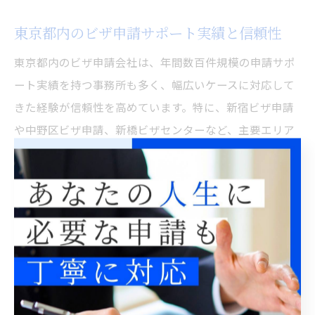
東京都内のビザ申請サポート実績と信頼性
東京都内のビザ申請会社は、年間数百件規模の申請サポ
ート実績を持つ事務所も多く、幅広いケースに対応して
きた経験が信頼性を高めています。特に、新宿ビザ申請
や中野区ビザ申請、新橋ビザセンターなど、主要エリア
での実績が豊富な会社は、地元の行政機関との連携や地
域特性に合わせたアドバイスも可能です。
信頼できるビザ申請会社は、過去の成功事例や利用者の
声を公開しており、「初めての会社設立でも安心して任
せられた」「ビザ更新時の会社書類準備もサポートが手
厚かった」といった評価が集まっています。実績の多さ
は、申請の難易度や内容に応じた柔軟な対応力の証とい