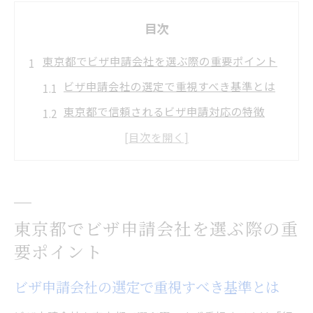
目次
東京都でビザ申請会社を選ぶ際の重要ポイント
ビザ申請会社の選定で重視すべき基準とは
東京都で信頼されるビザ申請対応の特徴
ビザ申請サポート体制と専門性の見極め方
ビザ申請手続きで注意したい相談窓口の活
用法
東京都の行政支援を活かしたビザ申請の進
東京都でビザ申請会社を選ぶ際の重
め方
要ポイント
ビザ申請なら東京都の専門会社が安心な理由
東京都のビザ申請専門会社が強い理由を解
ビザ申請会社の選定で重視すべき基準とは
説