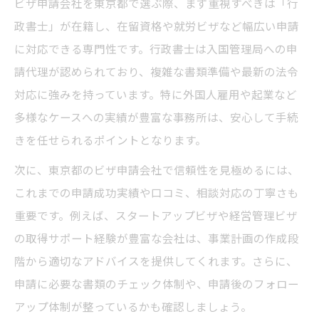
ビザ申請会社を東京都で選ぶ際、まず重視すべきは「行
ビザ申請手続きで専門会社がサポートする
政書士」が在籍し、在留資格や就労ビザなど幅広い申請
価値
に対応できる専門性です。行政書士は入国管理局への申
最新法令に精通したビザ申請会社の強み
請代理が認められており、複雑な書類準備や最新の法令
東京都内のビザ申請サポート実績と信頼性
対応に強みを持っています。特に外国人雇用や起業など
外国人支援で選ばれるビザ申請会社の特徴
多様なケースへの実績が豊富な事務所は、安心して手続
きを任せられるポイントとなります。
スタートアップビザ申請の流れと東京都の支援
策
次に、東京都のビザ申請会社で信頼性を見極めるには、
スタートアップビザ申請の基本的な流れを
これまでの申請成功実績や口コミ、相談対応の丁寧さも
解説
重要です。例えば、スタートアップビザや経営管理ビザ
の取得サポート経験が豊富な会社は、事業計画の作成段
東京都が提供するスタートアップ支援の活
階から適切なアドバイスを提供してくれます。さらに、
用法
申請に必要な書類のチェック体制や、申請後のフォロー
スタートアップビザ申請に必要な書類準備
アップ体制が整っているかも確認しましょう。
とは