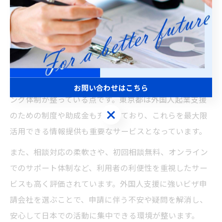
えるでしょう。
外国人支援で選ばれるビザ申請会社の特徴
外国人起業家や就労希望者に選ばれるビザ申請会社の特
徴は、単なる書類作成だけでなく、言語サポートや生活
支援、スタートアップビザ申請に特化したコンサルティ
お問い合わせはこちら
ング体制が整っている点です。東京都は外国人起業支援
お問い合わせはこちら
のための制度や助成金も充実しており、これらを最大限
活用できる情報提供も重要なサービスとなっています。
また、相談対応の柔軟さや、初回相談無料、オンライン
でのサポート体制など、利用者の利便性を重視したサー
ビスも高く評価されています。外国人支援に強いビザ申
請会社を選ぶことで、申請に伴う不安や疑問を解消し、
安心して日本での活動に集中できる環境が整います。