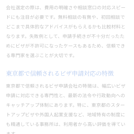
ビザ申請会社と進める支援制度の利用ポイ
会社選定の際は、費用の明確さや相談窓口の対応スピー
ント
ドにも注目が必要です。無料相談の有無や、初回相談で
どこまで具体的なアドバイスがもらえるかも比較材料と
スタートアップビザ申請時の注意点と対策
なります。失敗例として、申請手続きが不十分だったた
会社設立時に活用したいビザ申請手続きのコツ
めにビザが不許可になったケースもあるため、信頼でき
会社設立とビザ申請を同時進行するポイン
る専門家を選ぶことが大切です。
ト
ビザ申請会社が提案する効率的な書類準備
東京都で信頼されるビザ申請対応の特徴
法
東京都で信頼されるビザ申請会社の特徴は、幅広いビザ
起業時に押さえるべきビザ申請の流れ
申請に対応できる専門性と、最新の法令や行政動向への
ビザ申請の専門家が教える実践的な手続き
キャッチアップ体制にあります。特に、東京都のスター
のコツ
トアップビザや外国人起業支援など、地域特有の制度に
会社設立と連携したビザ申請の成功事例
も精通している事務所は、利用者から高い評価を得てい
安心して任せるビザ申請の専門家活用ガイド
ます。