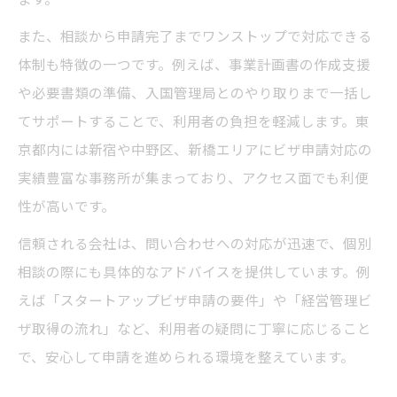
ビザ申請の専門家選びで失敗しないポイン
また、相談から申請完了までワンストップで対応できる
ト
体制も特徴の一つです。例えば、事業計画書の作成支援
専門家によるビザ申請サポートのメリット
や必要書類の準備、入国管理局とのやり取りまで一括し
安心できるビザ申請会社の相談体制とは
てサポートすることで、利用者の負担を軽減します。東
ビザ申請で専門家に依頼する際の注意事項
京都内には新宿や中野区、新橋エリアにビザ申請対応の
実績豊富な事務所が集まっており、アクセス面でも利便
専門家と連携したビザ申請手続きの流れ
性が高いです。
ビザ申請費用の負担先や注意点も徹底解説
信頼される会社は、問い合わせへの対応が迅速で、個別
ビザ申請費用の会社負担と自己負担の違い
相談の際にも具体的なアドバイスを提供しています。例
ビザ申請時に発生する主な費用の内訳
えば「スタートアップビザ申請の要件」や「経営管理ビ
費用負担を巡るビザ申請会社のサポート内
ザ取得の流れ」など、利用者の疑問に丁寧に応じること
容
で、安心して申請を進められる環境を整えています。
ビザ申請費用のトラブルを防ぐポイント