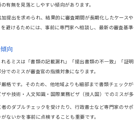
類の有無を見落としやすい傾向があります。
東京都で報告されたビザ申請却下の実例
事業計画の具体性不足が招くリスクとは
追加提出を求められ、結果的に審査期間が長期化したケースや
クを避けるためには、事前に専門家へ相談し、最新の審査基準
経済力不足によるビザ申請却下の事例解説
虚偽記載や目的不一致による申請失敗例
と傾向
審査基準理解で防げるビザ申請のリスク
ビザ申請審査基準の重要ポイントを解説
られるミスは「書類の記載漏れ」「提出書類の不一致」「証明
部分でのミスが審査官の指摘対象になります。
東京都のビザ申請審査で重視される要素
ビザ申請成功のための基準理解と対策法
が厳格です。そのため、他地域よりも細部まで書類チェックが
ビザや技術・人文知識・国際業務ビザ（技人国）でのミスが多
審査基準変更とビザ申請手続きの注意点
ビザ申請で見落としやすい評価項目とは
三者のダブルチェックを受けたり、行政書士など専門家のサポ
最新の東京都ビザ申請失敗例から学ぶ対策
りがないかを事前に点検することも重要です。
東京都で多いビザ申請失敗例の傾向分析