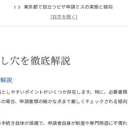
東京都で目立つビザ申請ミスの実態と傾向
ビザ申請時に注意したい最新の審査基準
事業計画書の記載ミスが招く申請失敗例
ビザ申請で陥りやすい虚偽記載の危険性
東京都で頻発するビザ申請失敗要因とは
し穴を徹底解説
ビザ申請で多い経済基盤証明不足の背景
東京都特有の書類不備による却下パターン
ト解説
入管法改正後のビザ申請要件の変化に注目
ビザ申請で発生しやすい記載矛盾の防止策
落としやすいポイントがいくつか存在します。特に、必要書類
都の場合、申請書類の細かな点まで厳しくチェックされる傾向
ビザ申請失敗要因と申請者の共通傾向分析
ビザ申請が却下される理由を紐解く最新事例
の手続き自体が煩雑で、申請者自身が制度や専門用語に不慣れ
ビザ申請却下の主な原因と防止ポイント