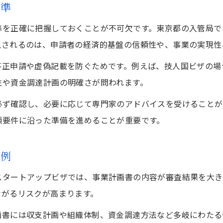
基準
ビザ申請の却下要因別対策ポイント紹介
実際のビザ申請トラブルから学ぶ注意点
準を正確に把握しておくことが不可欠です。東京都の入管局で
視されるのは、申請者の経済的基盤の信頼性や、事業の実現性
失敗例から導くビザ申請成功のコツまとめ
再申請時に役立つビザ申請改善策の実践
不正申請や虚偽記載を防ぐためです。例えば、技人国ビザの場
ビザ申請期間と実務的な注意点を整理
性や資金調達計画の明確さが問われます。
ビザ申請期間の目安とスケジュール管理術
必ず確認し、必要に応じて専門家のアドバイスを受けることが
審査期間が長引く主な理由と対処法
類要件に沿った準備を進めることが重要です。
ビザ申請中に求められる書類管理のコツ
お問い合わせはこちら
お問い合わせはこちら
敗例
申請手続きの流れと実務での注意事項
ビザ申請期間短縮のための準備ポイント
スタートアップビザでは、事業計画書の内容が審査結果を大き
ながるリスクが高まります。
画書には収支計画や組織体制、資金調達方法など多岐にわたる