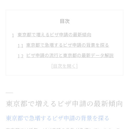
目次
東京都で増えるビザ申請の最新傾向
東京都で急増するビザ申請の背景を探る
ビザ申請の流行と東京都の最新データ解説
ビザ申請増加が東京都に与える影響とは
在留外国人増加とビザ申請の関係性分析
ビザ申請流行が東京都で注目される理由
ビザ申請の流行背景と東京の現状
東京都で増えるビザ申請の最新傾向
ビザ申請流行の要因と東京都の特徴を解説
東京都で急増するビザ申請の背景を探る
東京都でビザ申請が増える社会的背景とは
東京の経済環境がビザ申請流行に与える影