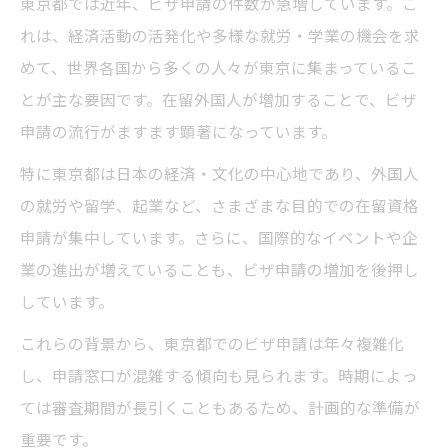
東京都では近年、ビザ申請の件数が急増しています。こ
響
れは、経済活動の活発化や多様な就労・学業の機会を求
在留資格取得で注目される東京都の動向
めて、世界各国から多くの人々が東京に集まっているこ
とが主な要因です。在留外国人が増加することで、ビザ
ビザ申請流行の背景にある東京都の魅力
申請の流行がますます顕著になっています。
申請時期ごとの混雑を避けるポイント
ビザ申請時期別の東京都での混雑傾向とは
特に東京都は日本の経済・文化の中心地であり、外国人
の就労や留学、起業など、さまざまな目的での在留資格
混雑ピークを避けるビザ申請のタイミング
申請が集中しています。さらに、国際的なイベントや企
術
業の進出が増えていることも、ビザ申請の増加を後押し
東京都でビザ申請する際の予約活用法
しています。
ビザ申請流行時の余裕あるスケジュール調
これらの背景から、東京都でのビザ申請は年々複雑化
整術
し、申請窓口が混雑する傾向も見られます。時期によっ
東京都で混雑を回避するビザ申請の工夫
ては審査期間が長引くこともあるため、計画的な準備が
ビザ申請を東京都で成功させる秘訣とは
重要です。