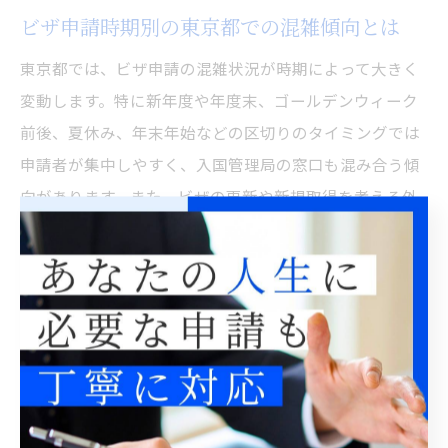
ビザ申請時期別の東京都での混雑傾向とは
東京都では、ビザ申請の混雑状況が時期によって大きく
変動します。特に新年度や年度末、ゴールデンウィーク
前後、夏休み、年末年始などの区切りのタイミングでは
申請者が集中しやすく、入国管理局の窓口も混み合う傾
向があります。また、ビザの更新や新規取得を考える外
国人が増えるため、申請窓口の待ち時間が長くなりやす
いのが特徴です。
例えば、4月や10月は新生活を始める人が多く、申請件
数が増加します。そのため、この時期は通常よりも手続
きにかかる日数が延びるケースが見られます。逆に、年
明け直後や大型連休明け以外の平常月は比較的窓口が空
いており、スムーズな申請がしやすい時期と言えるでし