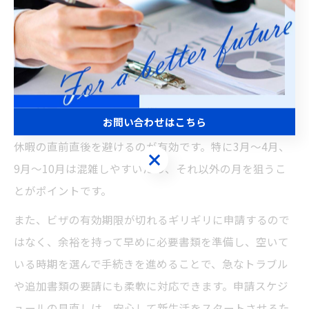
ょう。
混雑ピークを避けるビザ申請のタイミング術
ビザ申請のピーク時期を避けることで、窓口での待ち時
間や審査にかかる期間を短縮できる可能性が高まりま
お問い合わせはこちら
す。申請のタイミングとしては、年度の変わり目や長期
休暇の直前直後を避けるのが有効です。特に3月～4月、
お問い合わせはこちら
9月～10月は混雑しやすいため、それ以外の月を狙うこ
とがポイントです。
また、ビザの有効期限が切れるギリギリに申請するので
はなく、余裕を持って早めに必要書類を準備し、空いて
いる時期を選んで手続きを進めることで、急なトラブル
や追加書類の要請にも柔軟に対応できます。申請スケジ
ュールの見直しは、安心して新生活をスタートさせるた