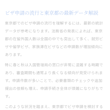
東京都でビザ申請成功に導くポイント解説
ビザ申請流行時でも東京都で失敗しないコ
ビザ申請の流行と東京都の最新データ解説
ツ
東京都でのビザ申請の流行を理解するには、最新の統計
東京都でのビザ申請で重要な準備とは何か
データが参考になります。法務省の発表によれば、東京
ビザ申請対策で東京都の審査を乗り切る方
都の在留外国人数は全国の中でも突出して多く、就労ビ
法
ザや留学ビザ、家族滞在ビザなどの申請数が増加傾向に
東京都でのビザ申請流行に負けない秘訣
あります。
審査期間や進捗管理で失敗しないコツ
特に春と秋は入国管理局の窓口が非常に混雑する時期で
ビザ申請で審査期間を把握する重要性
あり、審査期間も通常より長くなる傾向が見受けられま
東京都でのビザ申請進捗管理のポイント解
す。申請件数が多いことで、必要書類のチェックや追加
説
提出の依頼も増え、申請手続き全体が煩雑になりがちで
審査期間短縮に役立つビザ申請の工夫とは
す。
東京都のビザ申請で進捗を見落とさない方
このような状況を踏まえ、東京都でビザ申請を検討する