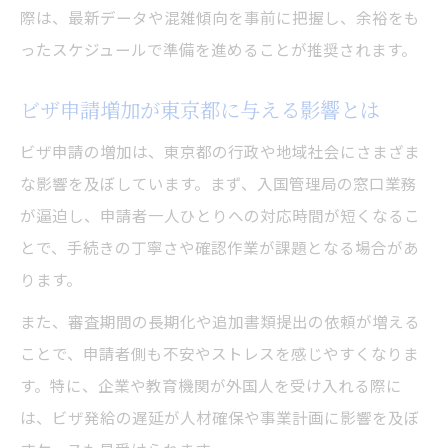
法
際は、最新データや混雑傾向を事前に把握し、余裕をも
ビザ申請流行時も審査遅延を防ぐ管理術
ったスケジュールで準備を進めることが推奨されます。
東京都におけるビザ申請の注意点まとめ
ビザ申請増加が東京都に与える影響とは
東京都でビザ申請する際の注意点を整理
ビザ申請の増加は、東京都の行政や地域社会にさまざま
ビザ申請流行時に東京都で気をつけたい点
な影響を及ぼしています。まず、入国管理局の窓口業務
東京都におけるビザ申請で陥りやすい落と
が逼迫し、申請者一人ひとりへの対応時間が短くなるこ
し穴
とで、手続きの丁寧さや確認作業が課題となる場合があ
ビザ申請の流行に伴う東京都特有の注意事
ります。
項
また、審査期間の長期化や追加書類提出の依頼が増える
東京都でのビザ申請時によくあるトラブル
ことで、申請者側も不安やストレスを感じやすくなりま
対策
す。特に、企業や教育機関が外国人を受け入れる際に
は、ビザ発給の遅延が人材確保や事業計画に影響を及ぼ