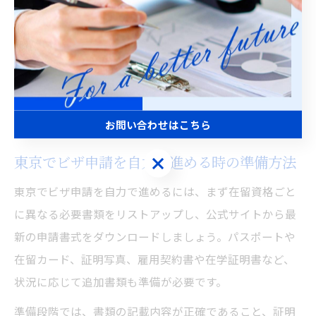
め、早めに情報収集を行いましょう。
万が一、申請が受理されなかったり追加資料を求められ
た場合は、速やかに対応することが重要です。自力での
申請に不安がある場合は、行政書士などの専門家に相談
することで、失敗リスクを減らすこともできます。
お問い合わせはこちら
東京でビザ申請を自力で進める時の準備方法
お問い合わせはこちら
東京でビザ申請を自力で進めるには、まず在留資格ごと
に異なる必要書類をリストアップし、公式サイトから最
新の申請書式をダウンロードしましょう。パスポートや
在留カード、証明写真、雇用契約書や在学証明書など、
状況に応じて追加書類も準備が必要です。
準備段階では、書類の記載内容が正確であること、証明