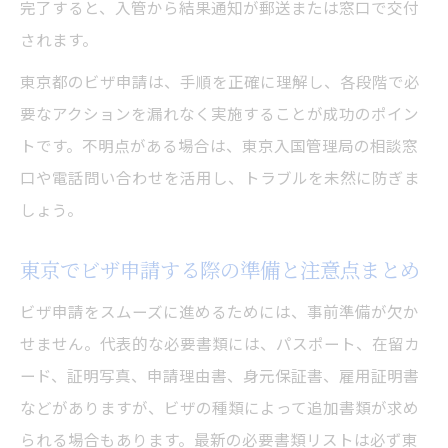
完了すると、入管から結果通知が郵送または窓口で交付
ビザ申請のための東京入国管理局予約と道
されます。
順ガイド
東京都のビザ申請は、手順を正確に理解し、各段階で必
東京入国管理局でビザ申請する際のアクセ
要なアクションを漏れなく実施することが成功のポイン
ス方法
トです。不明点がある場合は、東京入国管理局の相談窓
相談窓口の活用で不安なくビザ申請
口や電話問い合わせを活用し、トラブルを未然に防ぎま
東京都の相談窓口を賢く使ったビザ申請の
しょう。
安心方法
ビザ申請時の東京都の相談窓口活用術と問
東京でビザ申請する際の準備と注意点まとめ
い合わせ先
ビザ申請をスムーズに進めるためには、事前準備が欠か
東京でビザ申請の不安を相談窓口で解消す
せません。代表的な必要書類には、パスポート、在留カ
るコツ
ード、証明写真、申請理由書、身元保証書、雇用証明書
ビザ申請の相談は東京都の窓口で安心解決
などがありますが、ビザの種類によって追加書類が求め
できる理由
られる場合もあります。最新の必要書類リストは必ず東