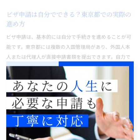
ビザ申請は自分でできる？東京都での実際の
進め方
ビザ申請は、基本的には自分で手続きを進めることが可
能です。東京都には複数の入国管理局があり、外国人本
人または代理人が直接申請書類を提出できます。自力で
申請する最大のメリットは費用を抑えられることです
が、書類不備や要件不足による不許可リスクも伴いま
す。
実際の進め方として、まず申請書類を揃え、東京入国管
理局の予約を取り、窓口で提出します。その際、申請内
容や書類の不明点があれば、事前に問い合わせや相談窓
口を利用するのが賢明です。自身の状況に応じて、家族
や雇用主からの補足資料が必要になるケースもあるた