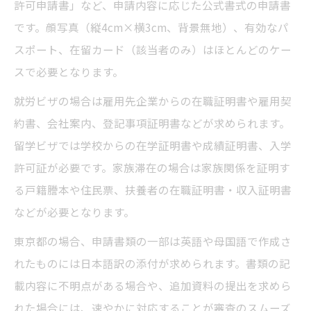
許可申請書」など、申請内容に応じた公式書式の申請書
です。顔写真（縦4cm×横3cm、背景無地）、有効なパ
スポート、在留カード（該当者のみ）はほとんどのケー
スで必要となります。
就労ビザの場合は雇用先企業からの在職証明書や雇用契
約書、会社案内、登記事項証明書などが求められます。
留学ビザでは学校からの在学証明書や成績証明書、入学
許可証が必要です。家族滞在の場合は家族関係を証明す
る戸籍謄本や住民票、扶養者の在職証明書・収入証明書
などが必要となります。
東京都の場合、申請書類の一部は英語や母国語で作成さ
れたものには日本語訳の添付が求められます。書類の記
載内容に不明点がある場合や、追加資料の提出を求めら
れた場合には、速やかに対応することが審査のスムーズ