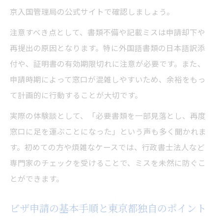
東京都の相談窓口とビザ申請の問い合わせ
京入国管理局の公式サイトで確認しましょう。
ポイント
注意すべき点として、書類不備や記載ミスは申請却下や
ビザ申請の成功に導く実務ポイント集
再提出の原因となります。特に外国語書類の日本語訳添
東京都のビザ申請成功に役立つ実務ポイン
付や、証明書の有効期限切れに注意が必要です。また、
トまとめ
申請時期によって窓口が混雑しやすいため、余裕をもっ
ビザ申請を成功させる東京都での実践的な
て計画的に行動することが大切です。
コツ
実際の体験談として、「必要書類を一部見落とし、再度
ビザ申請の成功率を高める東京都の実務ノ
窓口に足を運ぶことになった」という声も多く聞かれま
ウハウ
す。初めての方や煩雑なケースでは、行政書士法人など
東京都で失敗しないビザ申請のポイントと
専門家のチェックを受けることで、ミスを未然に防ぐこ
注意点
とができます。
ビザ申請の実務で東京都ならではの成功法
を紹介
ビザ申請の基本手順と東京都独自のポイント