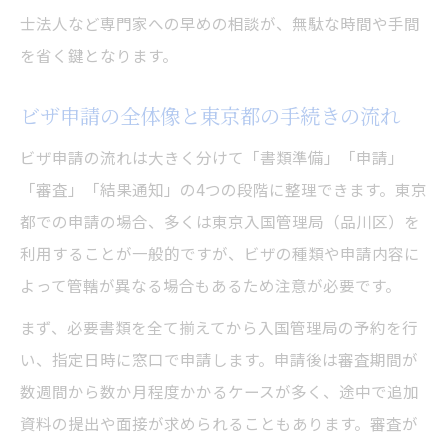
とは
士法人など専門家への早めの相談が、無駄な時間や手間
ビザ申請時の必要書類と東京都での確認ポ
を省く鍵となります。
イント
ビザ申請の全体像と東京都の手続きの流れ
東京都でビザ申請する際の書類準備ガイド
書類不備を防ぐ東京都のビザ申請時のチェ
ビザ申請の流れは大きく分けて「書類準備」「申請」
ック項目
「審査」「結果通知」の4つの段階に整理できます。東京
都での申請の場合、多くは東京入国管理局（品川区）を
東京入国管理局へのアクセスと予約方法
利用することが一般的ですが、ビザの種類や申請内容に
東京入国管理局への効率的なアクセスとビ
よって管轄が異なる場合もあるため注意が必要です。
ザ申請予約術
まず、必要書類を全て揃えてから入国管理局の予約を行
ビザ申請に役立つ東京入国管理局の予約手
い、指定日時に窓口で申請します。申請後は審査期間が
順と行き方
数週間から数か月程度かかるケースが多く、途中で追加
東京都でビザ申請時に知りたい入管アクセ
資料の提出や面接が求められることもあります。審査が
ス情報