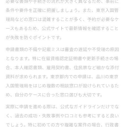
必要な書類や手続きの流れが大きく異なるため、事前に
意点
条件や要件を正確に把握しましょう。また、東京入国管
ビザ申請を自力で行う手順と東京都でのコ
理局などの窓口は混雑することが多く、予約が必要なケ
ツ
ースもあるため、公式サイトで最新情報を確認すること
東京都で自分でビザ申請する際の現実的な
が失敗を防ぐポイントです。
流れ
申請書類の不備や記載ミスは審査の遅延や不受理の原因
ビザ申請は自分でできる？東京都での実際
となります。特に在留資格認定証明書や更新手続きの場
の進め方
合、本人確認書類、雇用契約書、住民票など細かな添付
東京でビザ申請を自力で進める時の準備方
資料が求められます。東京都内での申請は、品川の東京
法
入国管理局をはじめ複数の相談窓口が設けられているた
ビザ申請に必要な書類を徹底チェック
め、自分のケースに合った窓口選びも大切です。
ビザ申請に必要な書類一覧と東京都での留
実際に申請を進める際は、公式なガイドラインだけでな
意点
く、過去の成功・失敗事例や口コミも参考にすると良い
東京都でビザ申請時に揃えるべき必要書類
でしょう。特に初めての方や複雑な案件の場合、行政書