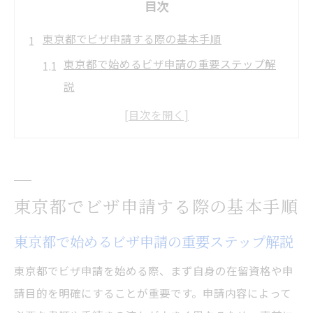
目次
東京都でビザ申請する際の基本手順
東京都で始めるビザ申請の重要ステップ解
説
ビザ申請の全体像と東京都の手続きの流れ
東京でビザ申請する際の準備と注意点まと
め
ビザ申請の基本手順と東京都独自のポイン
東京都でビザ申請する際の基本手順
ト
東京でのビザ申請がスムーズに進む方法と
東京都で始めるビザ申請の重要ステップ解説
は
東京都でビザ申請を始める際、まず自身の在留資格や申
自分で進めるビザ申請の現実的な流れ
請目的を明確にすることが重要です。申請内容によって
自分で進めるビザ申請の実務的な流れと注