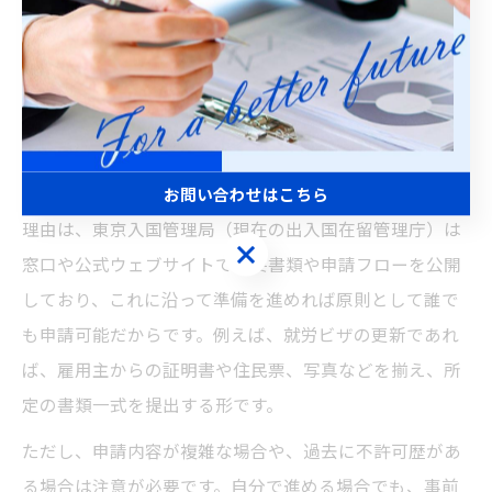
東京都でのビザ申請は自分でできるか検証
東京都でビザ申請を自分で進めることは可能か、多くの
方が最初に抱く疑問です。結論から言えば、基本的な在
留資格の更新や変更、短期滞在ビザなど、一般的な申請
であれば個人で手続きを完了させることができます。
お問い合わせはこちら
理由は、東京入国管理局（現在の出入国在留管理庁）は
お問い合わせはこちら
窓口や公式ウェブサイトで必要書類や申請フローを公開
しており、これに沿って準備を進めれば原則として誰で
も申請可能だからです。例えば、就労ビザの更新であれ
ば、雇用主からの証明書や住民票、写真などを揃え、所
定の書類一式を提出する形です。
ただし、申請内容が複雑な場合や、過去に不許可歴があ
る場合は注意が必要です。自分で進める場合でも、事前