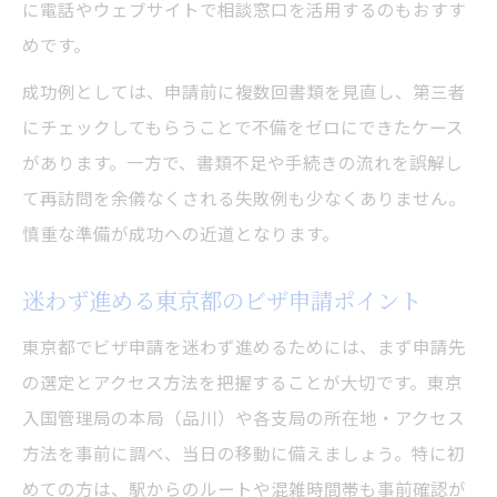
に電話やウェブサイトで相談窓口を活用するのもおすす
ビザ申請時に役立つ東京都の相談窓口案内
めです。
東京都でビザ申請の問い合わせ先を確認す
成功例としては、申請前に複数回書類を見直し、第三者
る
にチェックしてもらうことで不備をゼロにできたケース
ビザ申請時の東京都相談窓口の賢い使い方
があります。一方で、書類不足や手続きの流れを誤解し
東京入国管理局の問い合わせ先の見つけ方
て再訪問を余儀なくされる失敗例も少なくありません。
ビザ申請で東京都の相談窓口を活用する方
慎重な準備が成功への近道となります。
法
迷わず進める東京都のビザ申請ポイント
東京都でビザ申請を迷わず進めるためには、まず申請先
の選定とアクセス方法を把握することが大切です。東京
入国管理局の本局（品川）や各支局の所在地・アクセス
方法を事前に調べ、当日の移動に備えましょう。特に初
めての方は、駅からのルートや混雑時間帯も事前確認が