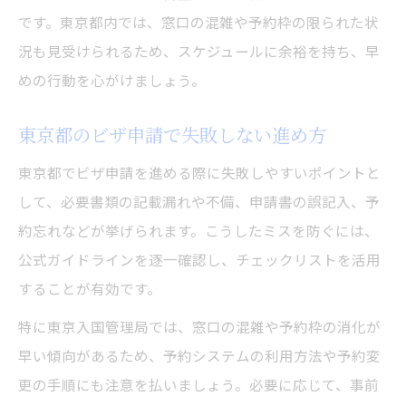
法
です。東京都内では、窓口の混雑や予約枠の限られた状
東京都のビザ申請で書類不備を防ぐコツ
況も見受けられるため、スケジュールに余裕を持ち、早
ビザ申請時に東京都で求められる主な書類
めの行動を心がけましょう。
東京都のビザ申請でよく抜ける必要書類と
東京都のビザ申請で失敗しない進め方
は
東京入国管理局へのアクセスと予約法
東京都でビザ申請を進める際に失敗しやすいポイントと
ビザ申請時の東京入国管理局アクセス方法
して、必要書類の記載漏れや不備、申請書の誤記入、予
約忘れなどが挙げられます。こうしたミスを防ぐには、
東京入国管理局への予約と行き方の流れ
公式ガイドラインを逐一確認し、チェックリストを活用
ビザ申請のための東京入国管理局予約手順
することが有効です。
東京入国管理局アクセスの事前チェック事
項
特に東京入国管理局では、窓口の混雑や予約枠の消化が
早い傾向があるため、予約システムの利用方法や予約変
ビザ申請で東京入国管理局を訪れるコツ
更の手順にも注意を払いましょう。必要に応じて、事前
窓口での相談や問い合わせ先の活用術