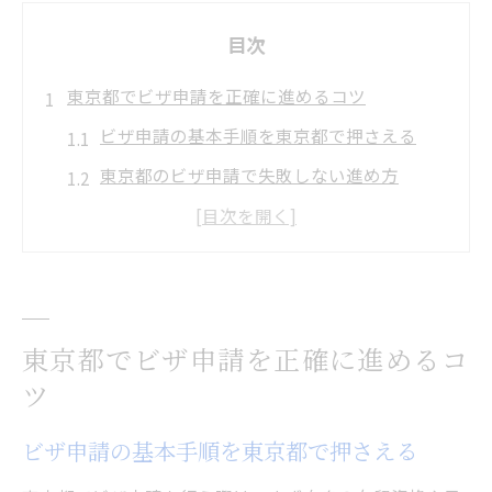
目次
東京都でビザ申請を正確に進めるコツ
ビザ申請の基本手順を東京都で押さえる
東京都のビザ申請で失敗しない進め方
迷わず進める東京都のビザ申請ポイント
東京都のビザ申請でよくある疑問と対策
東京都で自分に合ったビザ申請方法を選ぶ
ビザ申請手続きの流れを東京都で解説
東京都でビザ申請を正確に進めるコ
東京都でのビザ申請手続きの全体像を知る
ツ
ビザ申請の各ステップを東京都で具体解説
ビザ申請の基本手順を東京都で押さえる
東京都のビザ申請で順序を間違えない方法
ビザ申請手順の東京都ならではの注意点