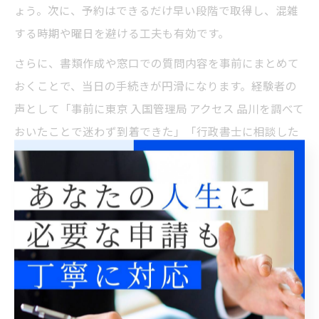
ょう。次に、予約はできるだけ早い段階で取得し、混雑
する時期や曜日を避ける工夫も有効です。
さらに、書類作成や窓口での質問内容を事前にまとめて
おくことで、当日の手続きが円滑になります。経験者の
声として「事前に東京 入国管理局 アクセス 品川を調べて
おいたことで迷わず到着できた」「行政書士に相談した
ことで書類不備が防げた」といった事例もあります。こ
うした準備を徹底することで、ビザ取得方法を短期間で
完了させることが可能です。
自力で東京都のビザ申請は可能なの
か