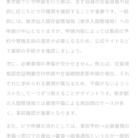
東京都でビザ申請を行う際は、まず自身の在留資格や目
東京都のビザ申請で早く進める流れの秘訣
的に応じたビザの種類を確認することが重要です。一般
的には、東京出入国在留管理局（東京入国管理局）への
自力で東京都のビザ申請は可能なのか
申請が中心となりますが、申請内容によっては事前の予
東京都でのビザ申請は自分でできるか検証
約や管轄支局の選定が必要となるため、公式サイトなど
自力でビザ申請する際の東京都の実態とは
で最新の手続きを確認しましょう。
東京都でのビザ申請を自分で行うポイント
次に、必要書類の準備が欠かせません。例えば、在留資
専門家なしで東京都のビザ申請は可能か
格認定証明書交付申請や在留期間更新申請の場合、それ
東京都のビザ申請で自力申請する場合の注
ぞれに求められる書類が異なるため、不備がないようリ
意
スト化して一つずつ揃えることがポイントです。東京都
申請時に注意したい東京都の必要書類
の入国管理局では書類不備による再訪問のケースが多
ビザ申請で東京都の必要書類を徹底チェッ
く、事前確認が重要となります。
ク
また、ビザ申請の流れとしては、事前予約→必要書類の
東京都でのビザ申請に必要な書類の確認方
準備→窓口での提出→審査→結果通知というのが一般的