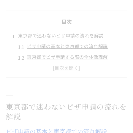
目次
東京都で迷わないビザ申請の流れを解説
ビザ申請の基本と東京都での流れ解説
東京都でビザ申請する際の全体像理解
ビザ申請の流れを事前に把握する重要性
東京都でのビザ申請手続きポイント
ビザ申請方法と東京都で気を付ける点
ビザ申請時の予約システム活用術
東京都で迷わないビザ申請の流れを
ビザ申請予約システムを賢く使う方法
解説
東京都のビザ申請予約で混雑回避を実現
ビザ申請の基本と東京都での流れ解説
ビザ申請のための予約手順と注意点まとめ