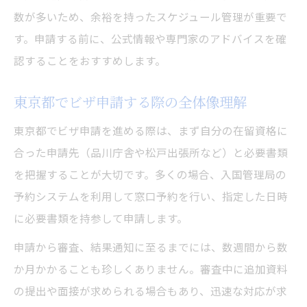
東京都でビザ申請予約枠を確保する方法
数が多いため、余裕を持ったスケジュール管理が重要で
混雑時に有効なビザ申請予約のタイミング
す。申請する前に、公式情報や専門家のアドバイスを確
ビザ申請の早め予約でストレスを回避する
認することをおすすめします。
窓口混雑を防ぐビザ申請計画の立て方
東京都でビザ申請する際の全体像理解
行政書士に頼る場合の検討材料とは
ビザ申請を行政書士に依頼する基準とは
東京都でビザ申請を進める際は、まず自分の在留資格に
合った申請先（品川庁舎や松戸出張所など）と必要書類
東京都で行政書士を活用するメリットと注
を把握することが大切です。多くの場合、入国管理局の
意点
予約システムを利用して窓口予約を行い、指定した日時
ビザ申請の自力と依頼、選び方のポイント
に必要書類を持参して申請します。
行政書士利用時のビザ申請サポート内容
申請から審査、結果通知に至るまでには、数週間から数
東京都でビザ申請を安心して進める選択肢
か月かかることも珍しくありません。審査中に追加資料
初めてでも安心な東京都のビザ申請ガイド
の提出や面接が求められる場合もあり、迅速な対応が求
ビザ申請初心者が安心できる東京都の手順