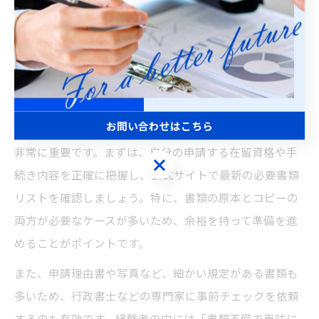
につながります。急な予定変更が生じた場合は、必ずキ
ャンセル処理を行い、他の申請者のためにも枠を空ける
配慮が求められます。
ビザ申請予約時に役立つ事前準備のコツ
お問い合わせはこちら
ビザ申請予約をスムーズに進めるためには、事前準備が
非常に重要です。まずは、自分の申請する在留資格や手
お問い合わせはこちら
続き内容を正確に把握し、公式サイトで最新の必要書類
リストを確認しましょう。特に、書類の原本とコピーの
両方が必要なケースが多いため、余裕を持って準備を進
めることがポイントです。
また、申請理由書や写真など、細かい規定がある書類も
多いため、行政書士などの専門家に事前チェックを依頼
するのも有効です。経験者の中には「書類不備で再訪に