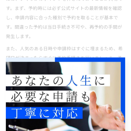
す。まず、予約時には必ず公式サイトの最新情報を確認
し、申請内容に合った種別で予約を取ることが基本で
す。間違った予約は当日手続き不可や、再予約の手間が
発生します。
また、人気のある日時や申請枠はすぐに埋まるため、希
望日が決まったらすぐに予約手続きを行いましょう。予
約完了後は、確認メールの保存や、必要書類リストの再
確認を忘れずに行うことが重要です。経験者からは「予
約証明書の提示を求められることがあった」という声も
あり、スマートフォンや印刷した書類の持参が推奨され
ています。
さらに、予約システムで入力ミスが発覚した場合は、す
ぐに修正または再予約手続きを行うことがトラブル回避