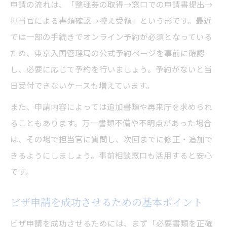
申請の流れは、「整理券の取得→窓口での申請書提出→
一覧
担当官による書類確認→控え受領」という形です。最近
失敗しない東京都のビザ申請ポイント総まとめ
では一部の手続きでオンライン予約が必須となっている
東京都でビザ申請を成功させるための総括
ため、東京入国管理局の公式予約ページを事前に確認
ビザ申請の手順を押さえてミスを防ぐ対策
し、必要に応じて予約を行いましょう。予約がないと当
集
日受付できないケースも増えています。
東京都内でよくあるビザ申請の失敗例と解
また、申請内容によっては追加書類や再来庁を求められ
決策
ることもあります。万一書類不備や不明点があった場合
ビザ申請で二度手間を避けるためのポイン
は、その場で担当官に質問し、次回までに修正・追加で
ト
きるようにしましょう。事前相談窓口も活用すると安心
ビザ申請後に注意すべき東京都の手続き案
です。
内
ビザ申請を成功させるための基本ポイント
ビザ申請を成功させるためには、まず「必要書類を正確