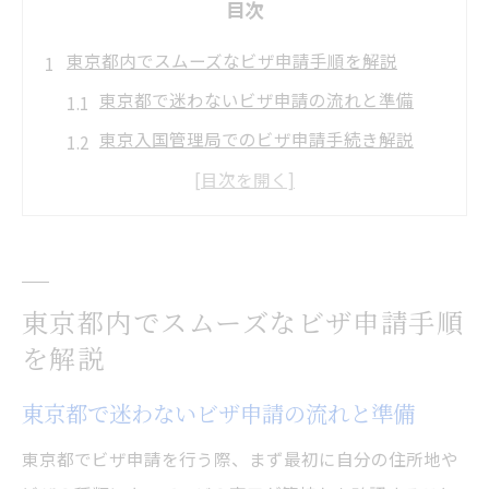
目次
東京都内でスムーズなビザ申請手順を解説
東京都で迷わないビザ申請の流れと準備
東京入国管理局でのビザ申請手続き解説
ビザ申請を成功させるための基本ポイント
ビザ申請に必要な手順と予約方法を確認
東京で効率的なビザ申請のステップ紹介
窓口選びに迷わないビザ申請の要点
東京都内でスムーズなビザ申請手順
自分に合うビザ申請窓口の見極め方とは
を解説
東京都のビザ申請で窓口を間違えないコツ
東京都で迷わないビザ申請の流れと準備
ビザ申請に適した相談窓口の選び方を解説
東京入国管理局と相談窓口の違いを把握
東京都でビザ申請を行う際、まず最初に自分の住所地や