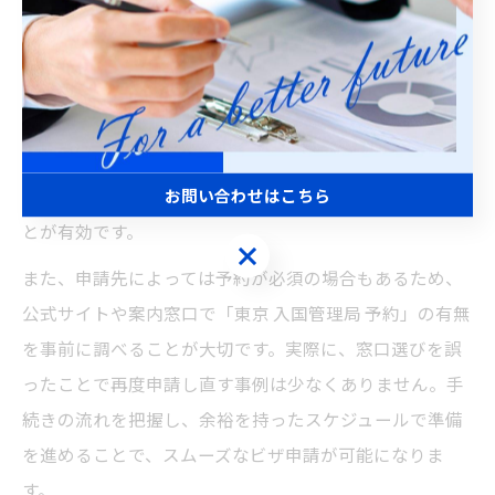
ビザ申請の際に窓口選びで失敗しないためには、いくつ
かのポイントを押さえることが重要です。まず、申請内
容や自分の在留資格、住居地に応じて「どの窓口が自分
に最適か」を必ず確認しましょう。次に、ビザ申請に必
要な書類を事前にリストアップし、不明点があれば「東
お問い合わせはこちら
京 入国管理局 問い合わせ 電話」などで直接確認するこ
とが有効です。
お問い合わせはこちら
また、申請先によっては予約が必須の場合もあるため、
公式サイトや案内窓口で「東京 入国管理局 予約」の有無
を事前に調べることが大切です。実際に、窓口選びを誤
ったことで再度申請し直す事例は少なくありません。手
続きの流れを把握し、余裕を持ったスケジュールで準備
を進めることで、スムーズなビザ申請が可能になりま
す。