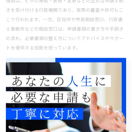
理局は、ビザの発給・更新・変更などの正式な申請手続
きを受け付ける行政機関であり、実際の審査や許可もこ
こで行われます。一方、区役所や市民相談窓口、行政書
士事務所などの相談窓口は、申請書類の書き方や手続き
の流れ、必要書類の整え方についてアドバイスやサポー
トを提供する役割を担っています。
例えば、「ビザ申請はどこで発行してもらえますか？」
という質問に対し、実際の発行は東京入国管理局で行わ
れますが、申請前の書類準備や不明点の相談は、相談窓
口や専門家の利用が有効です。両者の役割を正しく理解
し、目的に応じて使い分けることが、失敗しないビザ申
請の第一歩となります。
窓口選びで失敗しないビザ申請の秘訣