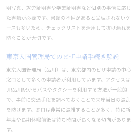
東京都でのビザ申請書類の事前チェック法
明写真、就労証明書や学業証明書など個別の事情に応じ
ビザ申請時の書類不備を防ぐ準備のコツ
た書類が必要です。書類の不備があると受理されないケ
必要書類を効率よく用意するビザ申請術
ースも多いため、チェックリストを活用して抜け漏れを
ビザ申請書類の有効期限や翻訳対応に注意
防ぐことが大切です。
東京でビザ申請する際の予約やアクセス方法
東京入国管理局でのビザ申請手続き解説
東京でのビザ申請予約方法と注意すべき点
東京入国管理局（品川）は、東京都内のビザ申請の中心
ビザ申請に便利な東京入国管理局へのアク
窓口として多くの申請者が利用しています。アクセスは
セス
JR品川駅からバスやタクシーを利用する方法が一般的
東京都内ビザ申請窓口の受付時間と混雑状
で、事前に交通手段を調べておくことで来庁当日の混乱
況
を防げます。窓口は非常に混雑することが多く、特に新
ビザ申請のためのオンライン予約活用法を
年度や長期休暇前後は待ち時間が長くなる傾向がありま
紹介
す。
東京のビザ申請で持参すべき必須アイテム