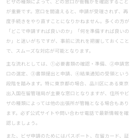
窓口選びで失敗しないビザ申請の秘訣
ビザの種類によって、どの窓口が管轄かを確認すること
が重要です。窓口を間違えると、申請が受理されず、再
ビザ申請が自分でできるか徹底チェック
度手続きをやり直すことになりかねません。多くの方が
ビザ申請を自分で行う際の判断基準とは
「どこで申請すれば良いのか」「何を準備すれば良いの
自分でできるビザ申請の条件と注意点を整
か」と迷いがちですが、事前に流れを把握しておくこと
理
で、スムーズな対応が可能となります。
東京都内でのビザ申請代行と自力申請の違
主な流れとしては、①必要書類の確認・準備、②申請窓
い
口の選定、③書類提出と申請、④結果通知の受領という
ビザ申請が自分で可能か事前に確認する方
段階を踏みます。特に東京都の場合、品川区にある東京
法
出入国在留管理局が主要な窓口となりますが、住所やビ
専門家に頼るべきビザ申請ケースとは何か
ザの種類によっては他の出張所が管轄となる場合もあり
必要書類を整えてビザ申請を効率化する
ます。必ず公式サイトや問い合わせ電話で最新情報を確
ビザ申請に必要な書類一覧と揃え方のポイ
認しましょう。
ント
また、ビザ申請のためにはパスポート、在留カード、証