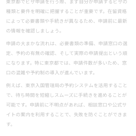
東京都でビザ申請を行う際、まず自分が申請するビザの
東京都で必要となる追加書類を把握する
種類と要件を明確に把握することが重要です。在留資格
によって必要書類や手続きが異なるため、申請前に最新
ビザ申請を自力で行う際の注意点
の情報を確認しましょう。
自力でのビザ申請が可能か判断する方法
申請の大まかな流れは、必要書類の準備、申請窓口の選
ビザ申請を自分で進める際の失敗例と対策
定、予約の有無の確認、そして実際の申請提出という順
自力申請で見落としやすいポイント解説
になります。特に東京都では、申請件数が多いため、窓
行政書士への依頼と自力申請の違いを比較
口の混雑や予約制の導入が進んでいます。
自分でビザ申請する場合の時間配分のコツ
例えば、東京入国管理局の予約システムを活用すること
東京入国管理局利用時のポイント解説
で、待ち時間を短縮しスムーズに手続きを進めることが
東京入国管理局でのビザ申請受付の流れ
可能です。申請前に不明点があれば、相談窓口や公式サ
品川庁舎へのアクセスと来庁時の注意点
イトの案内を利用することで、失敗を防ぐことができま
ビザ申請時に必要な持ち物と準備一覧
す。
予約制利用時のポイントと最新情報