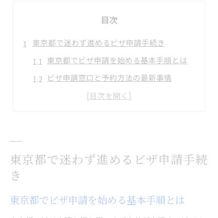
目次
東京都で迷わず進めるビザ申請手続き
東京都でビザ申請を始める基本手順とは
ビザ申請窓口と予約方法の最新事情
東京入国管理局でのビザ申請の流れ解説
ビザ申請の事前準備と確認すべきポイント
アクセスや問い合わせ先の選び方のコツ
必要書類の準備から申請までの流れ
東京都で迷わず進めるビザ申請手続
ビザ申請に必要な書類一覧と準備の流れ
き
書類不備を防ぐためのビザ申請チェック法
東京都でビザ申請を始める基本手順とは
申請書作成時に注意したいポイント紹介
ビザ申請で求められる証明書の具体例解説