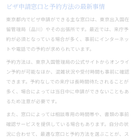
ビザ申請窓口と予約方法の最新事情
東京入国管理局の問い合わせ方法と活用法
相談窓口や問い合わせ先を有効活用する方法
東京都内でビザ申請ができる主な窓口は、東京出入国在
ビザ申請の疑問を相談窓口で解決するコツ
留管理局（品川）やその出張所です。最近では、来庁予
約が必須となっている場合が多く、事前にインターネッ
東京都のビザ申請相談先と相談時の流れ
トや電話での予約が求められています。
問い合わせ前に準備すべき情報とポイント
電話やオンライン相談の活用方法を解説
予約方法は、東京入国管理局の公式サイトからオンライ
ン予約が可能なほか、混雑状況や受付時間も事前に確認
専門家との連携でビザ申請を円滑に進める
できます。予約なしでの来庁は長時間待たされることが
申請を成功へ導くための失敗回避術
多く、場合によっては当日中に申請ができないこともあ
ビザ申請で不許可を避けるための工夫とは
るため注意が必要です。
東京都で発生しやすい申請ミスと対策法
また、窓口によっては相談専用の時間帯や、書類の事前
審査期間短縮のためのビザ申請ポイント
確認サービスを提供している場合もあります。自分の状
追加書類要請を防ぐ準備と確認のコツ
況に合わせて、最適な窓口と予約方法を選ぶことが、ス