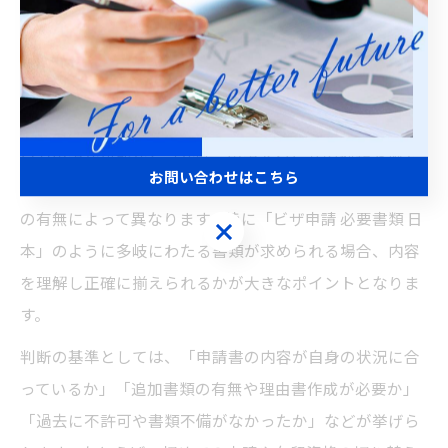
自力でのビザ申請が可能か判断する方法
東京都でビザ申請を検討する際、まず自分で手続きを進
めるべきか、専門家に依頼すべきかの判断が重要です。
自力申請が可能かどうかは、申請するビザの種類や過去
お問い合わせはこちら
の更新歴、必要書類の複雑さ、そして日本語・法律知識
の有無によって異なります。特に「ビザ申請 必要書類 日
お問い合わせはこちら
本」のように多岐にわたる書類が求められる場合、内容
を理解し正確に揃えられるかが大きなポイントとなりま
す。
判断の基準としては、「申請書の内容が自身の状況に合
っているか」「追加書類の有無や理由書作成が必要か」
「過去に不許可や書類不備がなかったか」などが挙げら