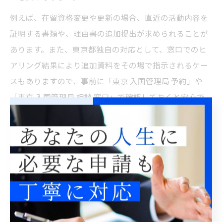
例えば、在留資格変更や更新の場合、直近の活動内容を
証明する書類や、理由書の追加提出が求められることが
あります。また、東京都独自の対応として、窓口でのヒ
アリング結果により追加資料をその場で指示されるケー
スもありますので、事前に「東京 入国管理局 予約」や
「東京 入国管理局 相談 窓口」で確認しておくと安心で
す。
追加書類の提出を求められた際は、できるだけ早く対応
し、疑問点があれば窓口や専門家に相談しましょう。遅
延や不備を防ぐためにも、柔軟な準備が求められます。
ビザ申請を自力で行う際の注意点