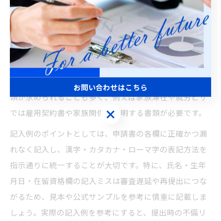
東京都でビザ申請を行う際、まず重要なのは必要書類を
正確に揃えることです。主な書類としては、申請書、パ
スポート原本とコピー、写真、在留カード（更新や変更
の場合）、理由書、身元保証書、住民票や納税証明書な
どが挙げられます。ビザの種類や申請内容により追加書
お問い合わせはこちら
類が求められることも多く、例えば家族滞在や就労ビザ
お問い合わせはこちら
では雇用契約書や家族関係を証明する書類が必要です。
記入例のポイントとしては、申請書の各欄に正確かつ漏
れなく記入し、漢字・カタカナ・ローマ字の表記方法を
指示通りに統一することが大切です。特に、氏名・生年
月日・在留資格欄の記入ミスは審査遅延や再提出につな
がるため、見本や公式サンプルを参考に慎重に記載しま
しょう。実際の記入例を参考にすると、提出時の不備リ