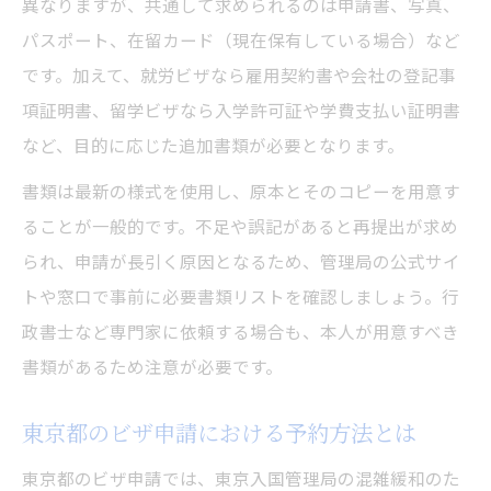
異なりますが、共通して求められるのは申請書、写真、
手続き別に異なるビザ申請の必要書類一覧
パスポート、在留カード（現在保有している場合）など
永住・認定・変更など各ビザ申請の比較ポ
です。加えて、就労ビザなら雇用契約書や会社の登記事
イント
項証明書、留学ビザなら入学許可証や学費支払い証明書
東京都内での手続き別ビザ申請の注意点
など、目的に応じた追加書類が必要となります。
自分に合ったビザ申請方法を選ぶ判断基準
書類は最新の様式を使用し、原本とそのコピーを用意す
ることが一般的です。不足や誤記があると再提出が求め
られ、申請が長引く原因となるため、管理局の公式サイ
トや窓口で事前に必要書類リストを確認しましょう。行
政書士など専門家に依頼する場合も、本人が用意すべき
書類があるため注意が必要です。
東京都のビザ申請における予約方法とは
東京都のビザ申請では、東京入国管理局の混雑緩和のた