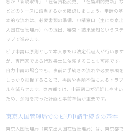
容が「新規取得」「在留資格変更」「在留期間更新」な
必要書類と窓口の持参物リストを整理
どどのケースに該当するかを確認しましょう。申請の基
本的な流れは、必要書類の準備、申請窓口（主に東京出
ビザ申請書類の準備と記入の注意点
入国在留管理局）への提出、審査・結果通知というステ
ビザ申請に必要な書類と記入例のポイント
ップで進みます。
東京都で求められるビザ申請書類の特徴
ビザ申請は原則として本人または法定代理人が行います
記入ミスを防ぐためのビザ申請書の注意事
が、専門家である行政書士に依頼することも可能です。
項
自力申請の場合でも、事前に手続きの流れや必要事項を
写真規格や在留カードの準備チェックリス
しっかり把握することで、再訪や書類不備によるトラブ
ト
ルを減らせます。東京都では、申請窓口が混雑しやすい
ビザ申請書類提出前の最終確認方法
ため、余裕を持った計画と事前準備が重要です。
自分でビザ申請するためのポイント
自力で進めるビザ申請のメリットと注意点
東京入国管理局でのビザ申請手続きの基本
ビザ申請を自分で行う際の準備手順を解説
東京入国管理局（東京出入国在留管理局）は、東京都で