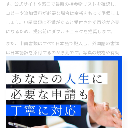
す。公式サイトや窓口で最新の持参物リストを確認し、
コピーや追加資料が必要な場合は余裕をもって準備しま
しょう。申請書類に不備があると受付されず再訪が必要
になるため、提出前にダブルチェックを推奨します。
また、申請書類はすべて日本語で記入し、外国語の書類
は日本語訳を添付するのが原則です。写真の規格や有効
期限など細かな条件もあるため、事前の確認を徹底しま
しょう。持参物リストを作成し、出発前に必ずチェック
することで、スムーズなビザ申請が実現します。
ビザ申請書類の準備と記入の注意点
ビザ申請に必要な書類と記入例のポイント