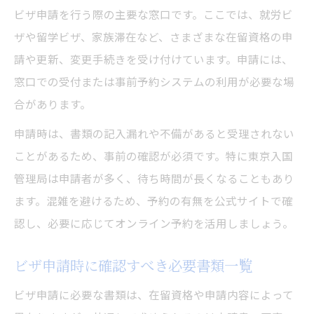
複雑なビザ申請手続きへの対応方法とは
ビザ申請を行う際の主要な窓口です。ここでは、就労ビ
ビザ申請で不安な点を窓口で相談するコツ
ザや留学ビザ、家族滞在など、さまざまな在留資格の申
申請書類の不備をゼロにするための工夫
請や更新、変更手続きを受け付けています。申請には、
窓口での受付または事前予約システムの利用が必要な場
相談窓口や問い合わせ先の活用方法
合があります。
東京都のビザ申請で相談窓口を活用する方
法
申請時は、書類の記入漏れや不備があると受理されない
ことがあるため、事前の確認が必須です。特に東京入国
入国管理局の電話や予約相談の使い方ガイ
管理局は申請者が多く、待ち時間が長くなることもあり
ド
ます。混雑を避けるため、予約の有無を公式サイトで確
ビザ申請時に頼れる問い合わせ先の選び方
認し、必要に応じてオンライン予約を活用しましょう。
困った時のビザ申請サポート窓口の利用術
よくある質問から見るビザ申請の相談例
ビザ申請時に確認すべき必要書類一覧
手続き別に見る東京都のビザ申請方法
ビザ申請に必要な書類は、在留資格や申請内容によって
ビザ申請の更新や変更手続きの流れを解説