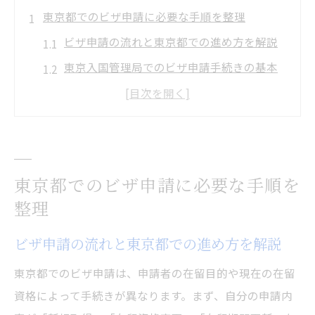
東京都でのビザ申請に必要な手順を整理
ビザ申請の流れと東京都での進め方を解説
東京入国管理局でのビザ申請手続きの基本
ビザ申請時に確認すべき必要書類一覧
東京都のビザ申請における予約方法とは
入国管理局のアクセスや問い合わせ先の確
認
東京都でのビザ申請に必要な手順を
申請窓口や予約方法を詳しく解説
整理
ビザ申請できる東京都の主な申請窓口を紹
介
ビザ申請の流れと東京都での進め方を解説
東京入国管理局へのアクセス方法と注意点
東京都でのビザ申請は、申請者の在留目的や現在の在留
窓口でのビザ申請予約の方法と流れ
資格によって手続きが異なります。まず、自分の申請内
ビザ申請時の電話や相談窓口の活用法