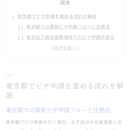
目次
東京都でビザ申請を進める流れを解説
東京都での最新ビザ申請フローと注意点
東京出入国在留管理局でのビザ申請手順を
解説
ビザ申請の流れと必要書類の揃え方
ビザ申請手続きの失敗を防ぐポイント
東京入国管理局ビザ申請の予約活用法
東京都でビザ申請を進める流れを解
オンライン予約システムを活用したビザ申請術
説
ビザ申請を効率化する予約システムの使い
方
東京都での最新ビザ申請フローと注意点
東京入国管理局予約システム活用のコツ
東京都でビザ申請を行う場合、まず自分の在留資格に合
ビザ申請で活躍するオンライン予約の流れ