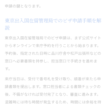
書類不備を最小限にするビザ申請術
申請の鍵となります。
ビザ申請前の事前チェックリスト作成法
ビザ申請時の失敗を未然に防ぐ準備方法
東京出入国在留管理局でのビザ申請手順を解
説
東京でのビザ申請で不備を減らすコツ
東京入管で待ち時間を減らすコツとは
東京出入国在留管理局でのビザ申請は、まず公式サイト
ビザ申請当日の待ち時間短縮テクニック
からオンラインで来庁予約を行うことから始まります。
予約後、指定された日時に品川庁舎や松戸出張所などの
東京入国管理局で効率的なビザ申請を実現
窓口へ必要書類を持参し、担当窓口で手続きを進めま
予約システム活用で待ち時間を大幅カット
す。
ビザ申請時に混雑を避けるための工夫
来庁当日は、受付で番号札を受け取り、順番が来たら申
東京入管ビザ申請の受付レーン活用法
請書類を提出します。窓口担当者による書類チェックの
スムーズなビザ申請達成の秘訣を紹介
後、不備がなければ受付完了となり、審査に進みます。
ビザ申請を成功させるための秘訣と流れ
混雑時には待ち時間が発生するため、時間には余裕を持
東京都のビザ申請を円滑に進めるポイント