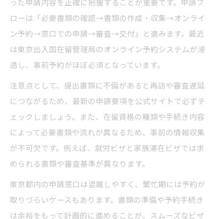
った申請内容を正確に把握することが重要です。申請フ
予約システムで待ち時間を減らすビザ申請
ローは「必要書類の確認→書類の作成・収集→オンライ
術
ン予約→窓口での申請→審査→交付」と進みます。最近
オンライン予約でスムーズなビザ申請を実
は東京出入国在留管理局のオンライン予約システムが浸
現
透し、事前予約がほぼ必須となっています。
自分でできるビザ申請の準備ポイント
注意点として、提出書類に不備があると再訪や審査遅延
ビザ申請の準備で押さえたい基本事項
につながるため、最新の申請要項を公式サイトで必ずチ
ェックしましょう。また、在留資格の種類や手続き内容
自分で進めるビザ申請書類作成のコツ
によって必要書類や流れが異なるため、事前の情報収集
ビザ申請前に確認したい必要書類リスト
が不可欠です。例えば、就労ビザと家族滞在ビザでは求
ビザ申請準備で役立つチェックリスト活用
められる書類や審査基準が異なります。
失敗しないビザ申請準備のポイント解説
東京都内の申請窓口は混雑しやすく、繁忙期には予約が
ビザ申請の不備を防ぐための事前チェック
取りづらいケースもあります。書類の準備や予約手続き
ビザ申請でよくある不備を防ぐ方法とは
は余裕をもって計画的に進めることが、スムーズなビザ