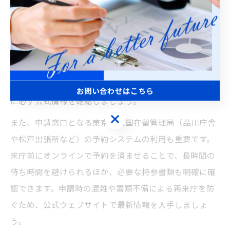
ビザ申請を東京都で進める際、まず大切なのは申請する
ビザの種類や申請条件を正確に把握することです。ビザ
には就労、留学、家族滞在など複数の種類があり、それ
ぞれに必要な書類や要件が異なります。特に在留資格ご
とに求められる証明書や証拠資料が異なるため、申請前
お問い合わせはこちら
に必ず公式情報を確認しましょう。
お問い合わせはこちら
また、申請窓口となる東京出入国在留管理局（品川庁舎
や松戸出張所など）の予約システムの利用も重要です。
来庁前にオンラインで予約を済ませることで、長時間の
待ち時間を避けられるほか、必要な持参書類も明確に確
認できます。申請時の混雑や書類不備による再来庁を防
ぐため、公式ウェブサイトで最新情報を入手しましょ
う。