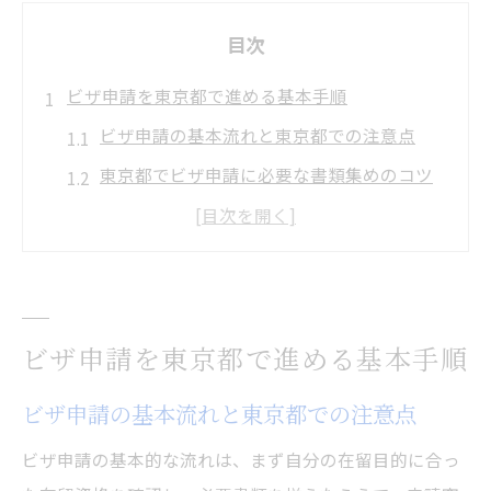
目次
ビザ申請を東京都で進める基本手順
ビザ申請の基本流れと東京都での注意点
東京都でビザ申請に必要な書類集めのコツ
ビザ申請の窓口選びと東京都での手順解説
東京都でのビザ申請開始時に役立つ情報整
理法
ビザ申請を東京都で成功させる事前準備ポ
ビザ申請を東京都で進める基本手順
イント
オンライン予約で進めるビザ申請の流れ
ビザ申請の基本流れと東京都での注意点
ビザ申請のオンライン予約方法と東京都の
ビザ申請の基本的な流れは、まず自分の在留目的に合っ
流れ