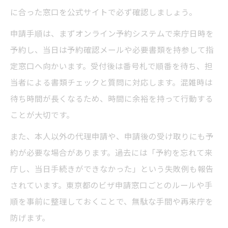
品川窓口でビザ申請の待ち時間を短縮する
に合った窓口を公式サイトで必ず確認しましょう。
方法
申請手順は、まずオンライン予約システムで来庁日時を
ビザ申請を自分で完了させる実践的ヒント
予約し、当日は予約確認メールや必要書類を持参して指
ビザ申請を自力で完了させる東京都での手
定窓口へ向かいます。受付後は番号札で順番を待ち、担
順
当者による書類チェックと質問に対応します。混雑時は
東京都でビザ申請を自分で進める際の注意
待ち時間が長くなるため、時間に余裕を持って行動する
点
ことが大切です。
ビザ申請を東京都で自力申請するための便
また、本人以外の代理申請や、申請後の受け取りにも予
利なツール
約が必要な場合があります。過去には「予約を忘れて来
東京都でビザ申請を自分で進めるメリット
庁し、当日手続きができなかった」という失敗例も報告
とデメリット
されています。東京都のビザ申請窓口ごとのルールや手
ビザ申請を東京都で自分で行うためのサポ
順を事前に整理しておくことで、無駄な手間や再来庁を
ート活用法
防げます。