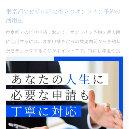
東京都のビザ申請に役立つオンライン予約の
活用法
東京都でのビザ申請において、オンライン予約を最大限
に活用するには、まず申請予定日の数週間前から予約状
況をチェックすることがポイントです。特に新年度や長
期休暇前後は混雑しやすく、直前の予約が取りづらいこ
とがあります。
また、複数人で申請を行う場合や家族で来庁する場合
は、人数分の予約が必要かどうかを事前に確認しましょ
う。予約システムの「よくある質問」や公式案内に目を
通し、疑問点は事前に確認しておくと当日のトラブルを
防げます。