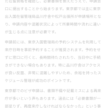
た在留資格を確認し、必要書類を揃えたうえで、申請窓
東京都で活用できるビザ申請予約システム
口に提出することから始まります。東京都では主に東京
の特徴
出入国在留管理局品川庁舎や松戸出張所が申請場所とな
オンラインでビザ申請予約後の流れを東京
り、申請内容や混雑状況によって所要時間や流れに違い
都で解説
が生じる点に注意が必要です。
東京都のビザ申請に役立つオンライン予約
申請前には、東京入国管理局の予約システムを利用して
の活用法
来庁日時を事前予約することが推奨されます。予約をせ
ビザ申請を東京都で効率化する予約時の注
ずに窓口に行くと、長時間待たされたり、当日中に手続
意点
きができない場合もあります。特に品川庁舎はアクセス
書類不備を防ぐ東京都のビザ申請術
が良い反面、非常に混雑しやすいため、余裕を持ったス
ビザ申請時に東京都で書類不備を防ぐチェ
ケジュール管理が成功のポイントです。
ック法
東京都でのビザ申請は、書類不備や記載ミスによる再来
東京都のビザ申請で必要書類を漏れなく揃
庁が多いという声もあります。過去には「必要書類が一
えるコツ
部足りず、再度来庁しなければならなかった」という事