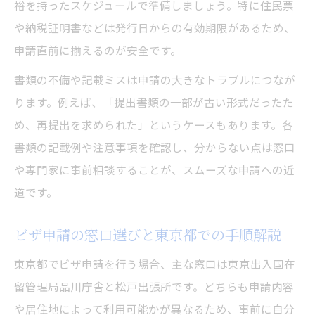
裕を持ったスケジュールで準備しましょう。特に住民票
ビザ申請を東京都の管理局で円滑に進める
や納税証明書などは発行日からの有効期限があるため、
コツ
申請直前に揃えるのが安全です。
東京都在留管理局の案内活用と最新情報収
書類の不備や記載ミスは申請の大きなトラブルにつなが
集法
ります。例えば、「提出書類の一部が古い形式だったた
品川窓口で失敗しないビザ申請ポイント
め、再提出を求められた」というケースもあります。各
品川窓口でビザ申請を成功させるための準
書類の記載例や注意事項を確認し、分からない点は窓口
備法
や専門家に事前相談することが、スムーズな申請への近
ビザ申請時に品川窓口で注意すべき手続き
道です。
の流れ
品川窓口でのビザ申請に必要な持ち物リス
ビザ申請の窓口選びと東京都での手順解説
ト
東京都でビザ申請を行う場合、主な窓口は東京出入国在
ビザ申請を品川窓口で円滑に進めるための
留管理局品川庁舎と松戸出張所です。どちらも申請内容
心得
や居住地によって利用可能かが異なるため、事前に自分