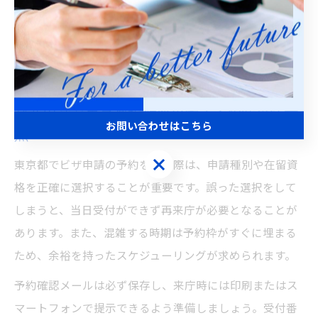
万が一、予約当日にやむを得ず来庁できない場合は、速
やかにオンラインでキャンセル操作を行い、再予約を行
うことで、他の申請者の迷惑を避けられます。効率的な
予約管理が、手続き全体のスムーズさに直結します。
ビザ申請を東京都で効率化する予約時の注意
お問い合わせはこちら
点
お問い合わせはこちら
東京都でビザ申請の予約を行う際は、申請種別や在留資
格を正確に選択することが重要です。誤った選択をして
しまうと、当日受付ができず再来庁が必要となることが
あります。また、混雑する時期は予約枠がすぐに埋まる
ため、余裕を持ったスケジューリングが求められます。
予約確認メールは必ず保存し、来庁時には印刷またはス
マートフォンで提示できるよう準備しましょう。受付番