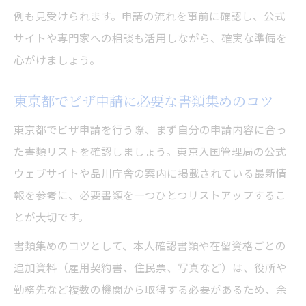
ビザ申請に強い東京都の書類確認リストの
例も見受けられます。申請の流れを事前に確認し、公式
作り方
サイトや専門家への相談も活用しながら、確実な準備を
心がけましょう。
東京都でのビザ申請前に見直す書類不備の
事例と対策
東京都でビザ申請に必要な書類集めのコツ
ビザ申請の再来庁を防ぐ東京都での事前確
認術
東京都でビザ申請を行う際、まず自分の申請内容に合っ
た書類リストを確認しましょう。東京入国管理局の公式
在留管理局の活用法と申請のコツ
ウェブサイトや品川庁舎の案内に掲載されている最新情
東京都の在留管理局を使ったビザ申請の進
報を参考に、必要書類を一つひとつリストアップするこ
め方
とが大切です。
ビザ申請で東京都の管理局を利用する際の
書類集めのコツとして、本人確認書類や在留資格ごとの
ポイント
追加資料（雇用契約書、住民票、写真など）は、役所や
東京都でビザ申請時に役立つ管理局窓口の
勤務先など複数の機関から取得する必要があるため、余
選び方