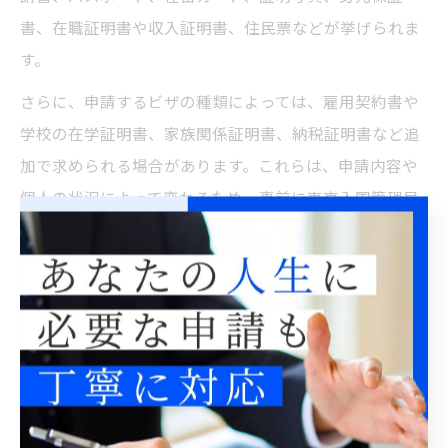
書、在職証明書や収入証明書、住民票などが挙げられま
す。
さらに、申請するビザの種類によっては、雇用契約書や
学校の在学証明書、家族関係証明書、納税証明書など追
加で求められる場合があります。これらは、申請内容や
個人の状況によって変わるため、事前に東京入国管理局
の公式案内や窓口で最新情報を確認することが大切で
す。
過去の申請者からは「書類が一部不足していて再訪問が
必要になった」という声もあります。書類一覧を事前に
作成し、必要書類を一つずつチェックしてから窓口に向
かうことで、手続きの効率化とトラブル防止につながり
ます。