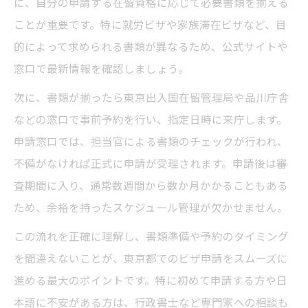
に、自分の申請する在留資格に応じて必要書類を揃える
ビザ申請時に用意すべき書類の整理法
ことが重要です。特に就労ビザや家族滞在ビザなど、目
自分で進めるビザ申請のポイント集
的によって求められる書類が異なるため、公式サイトや
ビザ申請を自分で進める際の基本知識
窓口で最新情報を確認しましょう。
自力でできるビザ申請の手順とコツ
次に、書類が揃ったら東京出入国在留管理局や品川庁舎
東京入国管理局の予約活用ポイント紹介
などの窓口で事前予約を行い、指定日時に来庁します。
申請ミスを防ぐための注意点と対策法
申請窓口では、担当官による書類のチェックが行われ、
ビザ申請を自分で進めるメリットと注意
不備がなければ正式に申請が受理されます。申請後は審
オンライン予約を活用した時間短縮法
査期間に入り、通常数週間から数か月かかることもある
ビザ申請のオンライン予約で待ち時間削減
ため、余裕を持ったスケジュール管理が欠かせません。
東京入国管理局予約システムの活用方法
この流れを正確に理解し、書類準備や予約のタイミング
オンライン予約時の入力ミス防止テクニッ
を間違えないことが、東京都でのビザ申請をスムーズに
ク
進める最大のポイントです。特に初めて申請する方や日
予約混雑を避けるビザ申請スケジューリン
本語に不安がある方は、行政書士など専門家への相談も