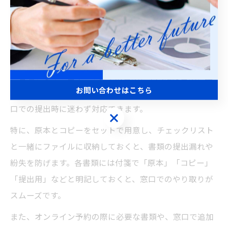
ビザ申請時に用意すべき書類の整理法
ビザ申請時に必要な書類を効率よく整理する方法として
は、まず種類ごとにクリアファイルやフォルダーで分け
て管理するのが基本です。申請書類、本人確認書類、証
お問い合わせはこちら
明写真、補助資料などカテゴリごとに分けることで、窓
口での提出時に迷わず対応できます。
お問い合わせはこちら
特に、原本とコピーをセットで用意し、チェックリスト
と一緒にファイルに収納しておくと、書類の提出漏れや
紛失を防げます。各書類には付箋で「原本」「コピー」
「提出用」などと明記しておくと、窓口でのやり取りが
スムーズです。
また、オンライン予約の際に必要な書類や、窓口で追加