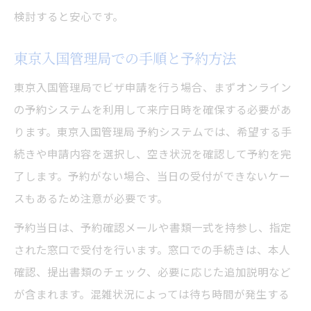
グ
検討すると安心です。
品川庁舎でのビザ申請予約の流れと注意点
東京入国管理局での手順と予約方法
手続きを円滑にする最新情報確認のコツ
ビザ申請で最新情報を確認する重要性
東京入国管理局でビザ申請を行う場合、まずオンライン
の予約システムを利用して来庁日時を確保する必要があ
東京入国管理局公式サイト活用のポイント
ります。東京入国管理局 予約システムでは、希望する手
変更点や新制度を逃さない情報収集法
続きや申請内容を選択し、空き状況を確認して予約を完
ビザ申請時に役立つ問い合わせ活用術
了します。予約がない場合、当日の受付ができないケー
品川庁舎の運用情報を事前に調べるコツ
スもあるため注意が必要です。
審査から交付までビザ申請成功の秘訣
予約当日は、予約確認メールや書類一式を持参し、指定
ビザ申請審査期間に注意すべきポイント
された窓口で受付を行います。窓口での手続きは、本人
交付までの流れと必要な追加対応を解説
確認、提出書類のチェック、必要に応じた追加説明など
ビザ申請後の進捗確認とトラブル回避法
が含まれます。混雑状況によっては待ち時間が発生する
交付時に慌てないための受け取り準備術