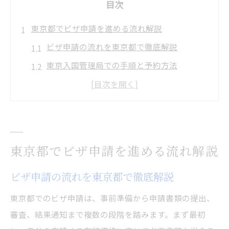
目次
東京都でビザ申請を進める流れ解説
ビザ申請の流れを東京都で徹底解説
東京入国管理局での手順と予約方法
ビザ申請に必要なステップと準備の要点
品川庁舎でビザ申請する際の注意点
東京入国管理局アクセスと書類提出の流れ
ビザ申請の事前準備と書類チェック術
東京都でビザ申請を進める流れ解説
ビザ申請の事前準備で失敗しないコツ
ビザ申請の流れを東京都で徹底解説
必要書類とチェックリストの作り方解説
書類不備を防ぐビザ申請準備のポイント
東京都でのビザ申請は、事前準備から申請書類の提出、
東京入国管理局で求められる書類一覧
審査、結果通知まで複数の段階を踏みます。まず最初