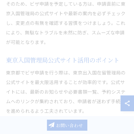
そのため、ビザ申請を予定している方は、申請直前に東
京入国管理局の公式サイトや最新の案内を必ずチェック
し、変更点の有無を確認する習慣をつけましょう。これ
により、無駄なトラブルを未然に防ぎ、スムーズな申請
が可能となります。
東京入国管理局公式サイト活用のポイント
東京都でビザ申請を行う際は、東京出入国在留管理局の
公式サイトを最大限活用することが効率的です。公式サ
イトには、最新のお知らせや必要書類一覧、予約システ
ムへのリンクが集約されており、申請者が迷わず手続き
を進められるよう工夫されています。
特に「よくある質問」や「申請書類ダウンロード」ペー
お問い合わせ
ジは、初めて申請する方にも分かりやすく、記入例や注