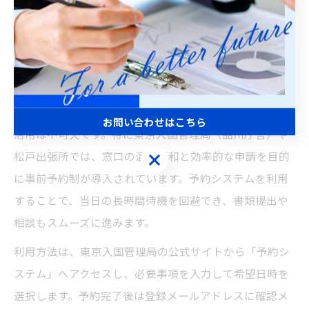
事前予約を賢く使ったビザ申請術
東京でビザ申請する際の予約システム活用法
東京都でビザ申請を行う際、オンライン予約システムの
お問い合わせはこちら
活用は不可欠です。特に東京入国管理局（品川庁舎）や
松戸出張所では、窓口の混雑緩和と効率的な申請を目的
お問い合わせはこちら
に事前予約制が導入されています。予約システムを利用
することで、当日の長時間待機を回避でき、書類提出や
相談もスムーズに進みます。
利用方法は、東京入国管理局の公式サイトから「予約シ
ステム」へアクセスし、必要事項を入力して希望日時を
選択します。予約完了後は登録メールアドレスに確認メ