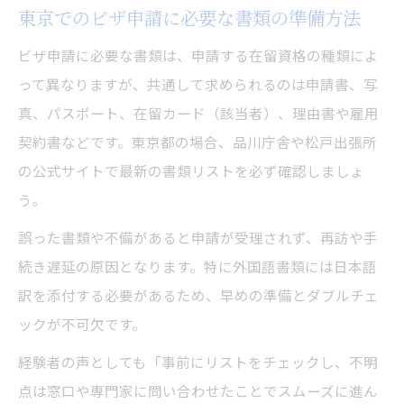
東京でのビザ申請に必要な書類の準備方法
東京の入国管理局で予約を取るコツと対策
ビザ申請に必要な書類は、申請する在留資格の種類によ
申請ミスを防ぐ東京都のビザ申請準備
って異なりますが、共通して求められるのは申請書、写
東京都でのビザ申請ミスを防ぐチェックポ
真、パスポート、在留カード（該当者）、理由書や雇用
イント
契約書などです。東京都の場合、品川庁舎や松戸出張所
ビザ申請の事前確認で再訪を防ぐ方法
の公式サイトで最新の書類リストを必ず確認しましょ
必要書類の揃え方と東京都の申請注意点
う。
ビザ申請時に起こりやすいミスと対策法
誤った書類や不備があると申請が受理されず、再訪や手
東京都のビザ申請準備で押さえたい基本
続き遅延の原因となります。特に外国語書類には日本語
入管手続きがスムーズに進む予約活用法
訳を添付する必要があるため、早めの準備とダブルチェ
ビザ申請予約で東京都の入管手続きを時短
ックが不可欠です。
東京都の入管予約システムを上手に使う方
経験者の声としても「事前にリストをチェックし、不明
法
点は窓口や専門家に問い合わせたことでスムーズに進ん