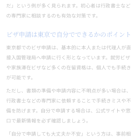
ビザ申請で入管手続きを円滑に進める秘訣
だ」という例が多く見られます。初心者は行政書士など
予約活用で待ち時間を減らす東京都の工夫
の専門家に相談するのも有効な対策です。
東京都の入管手続きに強いビザ申請の流れ
ビザ申請は東京で自分でできるかのポイント
忙しい時期に役立つビザ申請時短の秘訣
繁忙期でも東京都でビザ申請を時短する方
東京都でのビザ申請は、基本的に本人または代理人が直
法
接入国管理局へ申請に行く形となっています。就労ビザ
や家族滞在ビザなど多くの在留資格は、個人でも手続き
ビザ申請時の混雑回避と東京都の事前予約
が可能です。
術
東京都で効率良くビザ申請を進める戦略
ただし、書類の準備や申請内容に不明点が多い場合は、
忙しい時期にビザ申請の待機を減らすコツ
行政書士などの専門家に依頼することで手続きミスや不
備を防げます。自分で申請する場合は、公式サイトや窓
ビザ申請の審査期間短縮に役立つ東京都の
口で最新情報を必ず確認しましょう。
工夫
「自分で申請しても大丈夫か不安」という方は、事前相