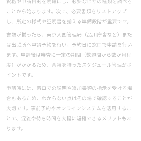
資格や申請目的を明確にし、必要なビザの種類を調べる
ビザ申請の予約取得で待ち時間を短縮する
ことから始まります。次に、必要書類をリストアップ
コツ
し、所定の様式や証明書を揃える準備段階が重要です。
東京都の入国管理局を活用した申請の流れ
書類が揃ったら、東京入国管理局（品川庁舎など）また
ビザ申請時に書類不備を防ぐ東京都の注意
は出張所へ申請予約を行い、予約日に窓口で申請を行い
点
ます。申請後は審査に一定の期間（数週間から数か月程
事前予約を賢く使ったビザ申請術
度）がかかるため、余裕を持ったスケジュール管理がポ
東京でビザ申請する際の予約システム活用
イントです。
法
申請時には、窓口での説明や追加書類の指示を受ける場
ビザ申請の事前予約で失敗しないための手
合もあるため、わからない点はその場で確認することが
順
大切です。事前予約やオンラインシステムを活用するこ
東京都で役立つビザ申請のオンライン予約
とで、混雑や待ち時間を大幅に短縮できるメリットもあ
術
ります。
ビザ申請予約の流れと必要な注意事項とは