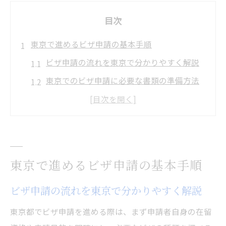
目次
東京で進めるビザ申請の基本手順
ビザ申請の流れを東京で分かりやすく解説
東京でのビザ申請に必要な書類の準備方法
ビザ申請は東京で自分でできるかのポイン
ト
東京の入国管理局で行うビザ申請手順
申請前に確認したい東京のビザ申請予約方
東京で進めるビザ申請の基本手順
法
ビザ申請を東京都で円滑に進めるコツ
ビザ申請の流れを東京で分かりやすく解説
東京都でビザ申請を円滑に進める事前準備
東京都でビザ申請を進める際は、まず申請者自身の在留
東京のビザ申請でトラブルを防ぐポイント