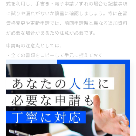
式を利用し、手書き・電子申請いずれの場合も記載事項
に誤りや漏れがないか慎重に確認しましょう。特に在留
資格変更や更新申請では、前回申請時と異なる追加資料
が必要な場合があるため注意が必要です。
申請時の注意点としては、
・全ての書類をコピーして手元に控えておく
・証明写真や添付資料のサイズ・有効期限を確認する
・申請内容に変更が生じた場合は速やかに管理局へ連絡
する
などが挙げられます。実際に書類不備で再訪を余儀なく
された事例も多く、「東京 入国 管理局 予約」を再取得
する必要が生じるため、事前の徹底チェックが不可欠で
す。