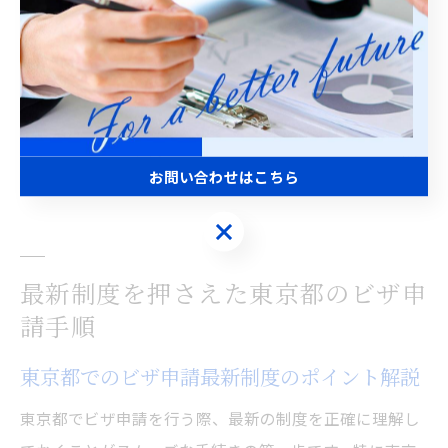
書類は複数部コピーを用意し、原本と照合
疑問点は公式Q&Aや相談窓口で事前に解消
経験者の声として、「事前に予約システムを活用し、必
要書類をすべて揃えてから来庁したことで一度で申請が
完了した」という例があります。自分で進める際は、焦
お問い合わせはこちら
らず丁寧に手順を踏むことが成功の鍵です。
お問い合わせはこちら
最新制度を押さえた東京都のビザ申
請手順
東京都でのビザ申請最新制度のポイント解説
東京都でビザ申請を行う際、最新の制度を正確に理解し