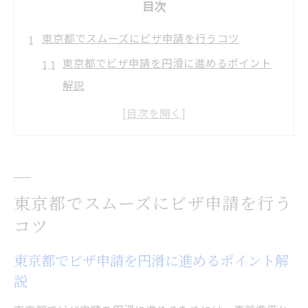
目次
東京都でスムーズにビザ申請を行うコツ
東京都でビザ申請を円滑に進めるポイント
解説
ビザ申請時のよくあるミスとその対策方法
東京入国管理局のビザ申請予約活用術
ビザ申請に必要な書類準備の注意点とは
混雑を避けて東京都でビザ申請するコツ
東京都でスムーズにビザ申請を行う
自力でできるビザ申請の進め方と注意点
コツ
ビザ申請を自分で行う際の基礎知識と心得
東京都でビザ申請を円滑に進めるポイント解
東京都で自力ビザ申請を成功させる流れ
説
ビザ申請書類の記入方法とチェックポイン
ト