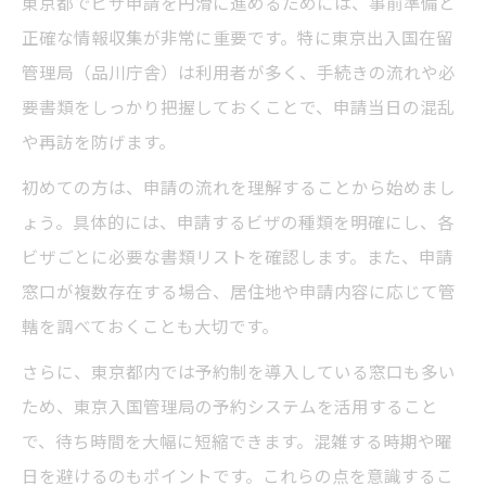
東京都でビザ申請を円滑に進めるためには、事前準備と
東京入国管理局を利用する際の注意事項
正確な情報収集が非常に重要です。特に東京出入国在留
管理局（品川庁舎）は利用者が多く、手続きの流れや必
行政書士へ依頼せずビザ申請するコツ
要書類をしっかり把握しておくことで、申請当日の混乱
最新制度を押さえた東京都のビザ申請手順
や再訪を防げます。
東京都でのビザ申請最新制度のポイント解
説
初めての方は、申請の流れを理解することから始めまし
ょう。具体的には、申請するビザの種類を明確にし、各
ビザ申請手順の変更点と影響を知る
ビザごとに必要な書類リストを確認します。また、申請
東京出入国在留管理局での申請ステップ紹
窓口が複数存在する場合、居住地や申請内容に応じて管
介
轄を調べておくことも大切です。
新制度対応のビザ申請書類準備方法
さらに、東京都内では予約制を導入している窓口も多い
最新のビザ申請フローを東京都で実践
ため、東京入国管理局の予約システムを活用すること
予約システムを使ったビザ申請のポイント
で、待ち時間を大幅に短縮できます。混雑する時期や曜
東京のビザ申請予約システム利用ガイド
日を避けるのもポイントです。これらの点を意識するこ