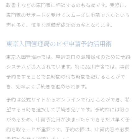
政書士などの専門家に相談するのも有効です。実際に、
方法
専門家のサポートを受けてスムーズに申請できたという
品川庁舎でのビザ申請当日の流れと注意点
声も多く、慎重な準備が成功のカギとなります。
ビザ申請時の本人確認や持ち物リスト紹介
東京都で安心できるビザ申請サポート活用
東京入国管理局のビザ申請予約活用術
法
東京入国管理局では、申請窓口の混雑緩和のために予約
初めてのビザ申請でも安心な手続きポイン
システムが導入されています。特に品川庁舎では、事前
ト
予約をすることで長時間の待ち時間を避けることがで
き、効率よく手続きを進められます。
予約は公式サイトからオンラインで行うことができ、希
望する日時を選択して手続き完了です。予約枠には限り
があるため、申請予定日が決まったらできるだけ早く予
約を取ることが重要です。予約の際は、申請内容や必要