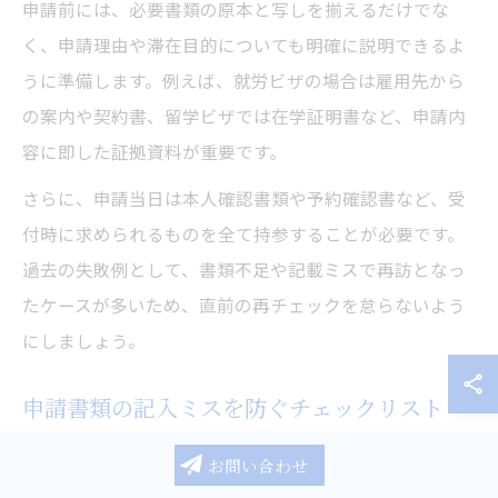
申請前には、必要書類の原本と写しを揃えるだけでな
く、申請理由や滞在目的についても明確に説明できるよ
うに準備します。例えば、就労ビザの場合は雇用先から
の案内や契約書、留学ビザでは在学証明書など、申請内
容に即した証拠資料が重要です。
さらに、申請当日は本人確認書類や予約確認書など、受
付時に求められるものを全て持参することが必要です。
過去の失敗例として、書類不足や記載ミスで再訪となっ
たケースが多いため、直前の再チェックを怠らないよう
にしましょう。
申請書類の記入ミスを防ぐチェックリスト
ビザ申請書類の記入ミスは、手続きの遅延や不受理の主
お問い合わせ
な原因です。記入漏れや誤記を防ぐためには、チェック