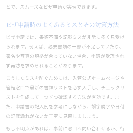
ビザ申請予約時の注意点と混雑回避術
とで、スムーズなビザ申請が実現できます。
東京都で確実に予約枠を取るための方法
ビザ申請時のよくあるミスとその対策方法
ビザ申請予約システムの登録から利用手順
予約なしで申請する場合のリスク検証
ビザ申請では、書類不備や記載ミスが非常に多く見受け
ビザ申請でミスを防ぐための事前準備法
られます。例えば、必要書類の一部が不足していたり、
ビザ申請前に確認すべき書類と必要事項
署名や写真の規格が合っていない場合、申請が受理され
ず再訪を求められることがあります。
東京都でミスなくビザ申請するための準備
術
こうしたミスを防ぐためには、入管公式ホームページや
申請書類の記入ミスを防ぐチェックリスト
管轄窓口で最新の書類リストを必ず入手し、チェックリ
ストを作成して一つずつ確認する方法が有効です。ま
ビザ申請準備で見落としがちな注意点とは
た、申請書の記入例を参考にしながら、誤字脱字や日付
東京都のビザ申請事前確認ポイントまとめ
の記載漏れがないか丁寧に見直しましょう。
東京都の入国管理局で安心して申請する方法
もし不明点があれば、事前に窓口へ問い合わせるか、行
東京都入国管理局で安心してビザ申請する