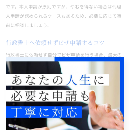
です。本人申請が原則ですが、やむを得ない場合は代理
人申請が認められるケースもあるため、必要に応じて事
前に相談しましょう。
行政書士へ依頼せずビザ申請するコツ
行政書士に依頼せず自分でビザ申請を行う場合、最大の
ポイントは情報収集と書類準備です。公式サイトの最新
情報を必ず確認し、申請書の記載例や必要書類リストを
活用しましょう。特に東京都の場合、書類の不備や予約
ミスによる再訪リスクが高いため、入念な事前準備が重
要です。
自力申請を成功させるための具体的なコツ
東京入国管理局の予約は早めに取得