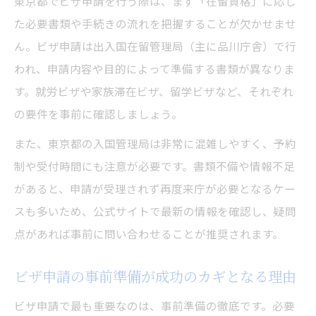
東京都でビザ申請を行う際は、まず「在留資格」に応じ
東京都でのビザ申請の流れを徹底解説
た必要書類や手続きの流れを把握することが欠かせませ
ビザ申請時に注意したい東京都特有のポイ
ん。ビザ申請は出入国在留管理局（主に品川庁舎）で行
ント
われ、申請内容や目的によって準備する書類が異なりま
東京入国管理局の予約方法と流れのポイン
す。就労ビザや家族滞在ビザ、留学ビザなど、それぞれ
ト
の要件を事前に確認しましょう。
書類不備を避けるビザ申請の手順とは
また、東京都の入国管理局は非常に混雑しやすく、予約
審査期間と東京都でのビザ申請対策
制や受付時間にも注意が必要です。書類不備や情報不足
オンライン予約で東京都のビザ申請がスムーズ
があると、申請が受理されず再度来庁が必要となるケー
に
スも多いため、公式サイトで最新の情報を確認し、疑問
点があれば事前に問い合わせることが推奨されます。
ビザ申請を東京都で予約する手順と流れ
東京入国管理局のオンライン予約活用ポイ
ビザ申請の事前準備が成功のカギとなる理由
ント
ビザ申請で最も重要なのは、事前準備の徹底です。必要
予約システムでビザ申請の待ち時間を短縮