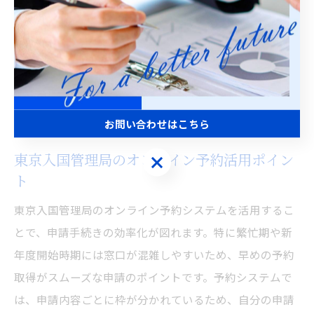
にアクセスし、希望する申請内容や日時を選択すること
で完了します。予約後は、予約確認メールや番号を必ず
保存しておくことが重要です。予約手続きの際には、申
請者本人が行う必要がある場合や、代理人申請の場合は
委任状など追加書類が必要となるケースもあるため、詳
細は公式ガイドを確認してください。
お問い合わせはこちら
東京入国管理局のオンライン予約活用ポイン
お問い合わせはこちら
ト
東京入国管理局のオンライン予約システムを活用するこ
とで、申請手続きの効率化が図れます。特に繁忙期や新
年度開始時期には窓口が混雑しやすいため、早めの予約
取得がスムーズな申請のポイントです。予約システムで
は、申請内容ごとに枠が分かれているため、自分の申請