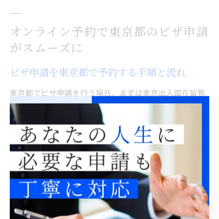
オンライン予約で東京都のビザ申請
がスムーズに
ビザ申請を東京都で予約する手順と流れ
東京都でビザ申請を行う場合、まずは東京出入国在留管
理局の予約システムを利用して申請日時を確保すること
が基本です。オンライン予約の普及により、窓口での長
時間待機を避けることができるようになっています。予
約なしで訪問すると、受付自体ができないケースや、非
常に長い待ち時間が発生することもあるため、必ず事前
に予約を行いましょう。
予約手順は、東京出入国在留管理局の公式ウェブサイト