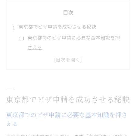
目次
東京都でビザ申請を成功させる秘訣
東京都でのビザ申請に必要な基本知識を押
さえる
ビザ申請の事前準備が成功のカギとなる理
由
東京入国管理局を活用したビザ申請の流れ
予約システムでビザ申請の混雑を回避する
東京都でビザ申請を成功させる秘訣
方法
書類チェックで東京都のビザ申請を円滑に
東京都でのビザ申請に必要な基本知識を押さ
進める
える
ビザ申請の流れと東京都で注意すべき点