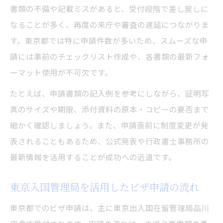
書類の不備や記載ミスがあると、受付段階で差し戻しに
東京出入国在留管理局でのビザ申請受付方
なることが多く、再度の来庁や審査の遅延につながりま
法
す。東京都では特に申請件数が多いため、スムーズな申
オンラインでできるビザ申請の事前準備方
請には事前のチェックリスト作成や、各書類の最新フォ
法
ーマット使用が不可欠です。
自分でできるビザ申請のポイントを解説
たとえば、申請書類の記入例を参考にしながら、証明写
ビザ申請を自分で行う際の準備と注意点
真のサイズや期限、添付資料の原本・コピーの要否まで
東京都でのビザ申請に必要な書類一覧
細かく確認しましょう。また、申請直前に制度変更が発
東京入国管理局での窓口申請ポイント
表されることもあるため、公式発表や行政書士事務所の
申請書類の正しい記入方法とチェック方法
最新情報を活用することが成功への近道です。
自分でできるビザ申請の流れを理解する
東京入国管理局を活用したビザ申請の流れ
東京都のビザ申請で書類不備を防ぐ方法
東京都でのビザ申請における書類不備対策
東京都でのビザ申請は、主に東京出入国在留管理局品川
ビザ申請時に確認すべき書類チェックリス