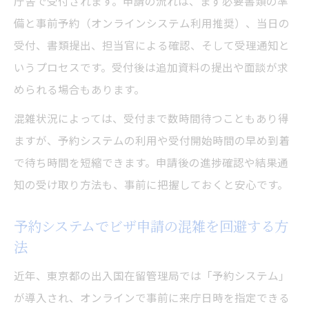
庁舎で受付されます。申請の流れは、まず必要書類の準
ト
備と事前予約（オンラインシステム利用推奨）、当日の
受付、書類提出、担当官による確認、そして受理通知と
東京入国管理局での書類提出時の注意点
いうプロセスです。受付後は追加資料の提出や面談が求
オンライン申請での書類ミスを防ぐコツ
められる場合もあります。
再来庁を避けるビザ申請の事前確認方法
混雑状況によっては、受付まで数時間待つこともあり得
専門家の活用が安心に繋がるビザ申請手順
ますが、予約システムの利用や受付開始時間の早め到着
ビザ申請で専門家を活用するメリットとは
で待ち時間を短縮できます。申請後の進捗確認や結果通
東京都でのビザ申請をプロに依頼する流れ
知の受け取り方法も、事前に把握しておくと安心です。
行政書士によるビザ申請サポートの活用法
書類不備を防ぐ専門家チェックの重要性
予約システムでビザ申請の混雑を回避する方
法
安心してビザ申請を進めるための相談先
近年、東京都の出入国在留管理局では「予約システム」
が導入され、オンラインで事前に来庁日時を指定できる