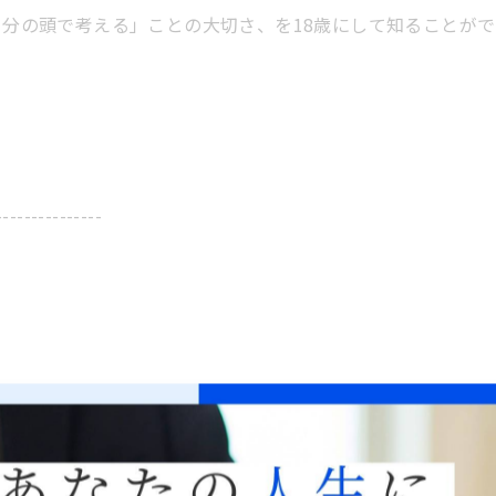
自分の頭で考える」ことの大切さ、を18歳にして知ることが
---------------