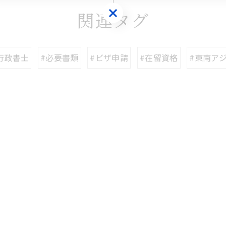
お問い合わせはこちら
関連タグ
行政書士
#必要書類
#ビザ申請
#在留資格
#東南ア